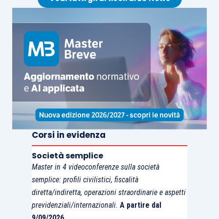
entrambi i casi, il reddito
complessivo
determinato in modo analitico risulterebbe pari a
90. La retribuzione convenzionale
inciderebbe
per i 7/9.
Invero il conteggio operato potrebbe
essere messo ulteriormente in discussione in
quanto non si può escludere che, alla luce della
circolare n. 17/E/2015
, la retribuzione effettiva
sia sempre computata al netto dei contributi.
Corsi in evidenza
In questo caso, l’incidenza della convenzionale
risulterebbe
pari a 8/9 (80/90) o 7/9 (70/90)
a
Società semplice
seconda dei casi.
Master in 4 videoconferenze sulla società
semplice: profili civilistici, fiscalità
diretta/indiretta, operazioni straordinarie e aspetti
previdenziali/internazionali.
A partire dal
9/09/2026