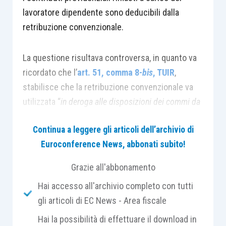
lavoratore dipendente sono deducibili dalla
retribuzione convenzionale.
La questione risultava controversa, in quanto va
ricordato che l’
art. 51, comma 8-
bis
, TUIR
,
stabilisce che la retribuzione convenzionale va
utilizzata “
in deroga alle disposizioni dei commi da
1 a 8”
e quindi anche in deroga al comma 2, a
Continua a leggere gli articoli dell’archivio di
mente del
quale i contributi previdenziali
Euroconference News, abbonati subito!
risultano deducibili
.
Grazie all'abbonamento
Ciò nonostante, la risposta a interrogazione
Hai accesso all'archivio completo con tutti
parlamentare n. 7-01021/2001 aveva chiarito che
gli articoli di EC News - Area fiscale
i contributi costituirebbero comunque oneri
Hai la possibilità di effettuare il download in
deducibili dal reddito complessivo del