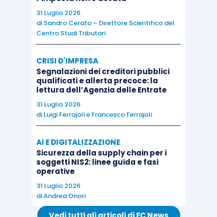
Diverso, però, è l’effetto sulle
imposte estere
31 Luglio 2026
di
Sandro Cerato – Direttore Scientifico del
scomputabili
. Se i contributi
entrano nel quadro
Centro Studi Tributari
E
del 730, oppure nel
quadro RP del mod. Redditi
,
l’imposta è recuperabile nei limiti del 80%.
CRISI D'IMPRESA
Diversamente, se il reddito complessivo
Segnalazioni dei creditori pubblici
qualificati e allerta precoce: la
convenzionale è di 70 (ossia al netto dei
lettura dell’Agenzia delle Entrate
contributi che vengono direttamente decurtati
31 Luglio 2026
dall’imponibile dichiarato nel quadro C) il
credito
di
Luigi Ferrajoli
e
Francesco Ferrajoli
estero
risulterà deducibile
per il 77,78%.
In
questo caso, la proporzione viene determinata
AI E DIGITALIZZAZIONE
come 70 (importo convenzionale già decurtato
Sicurezza della supply chain per i
soggetti NIS2: linee guida e fasi
dei contributi) / 90 (retribuzione effettiva già
operative
decurtata dei contributi).
31 Luglio 2026
di
Andrea Onori
Infatti,
inserendo i contributi tra gli oneri
, in
Vedi tutti gli articoli di EC News