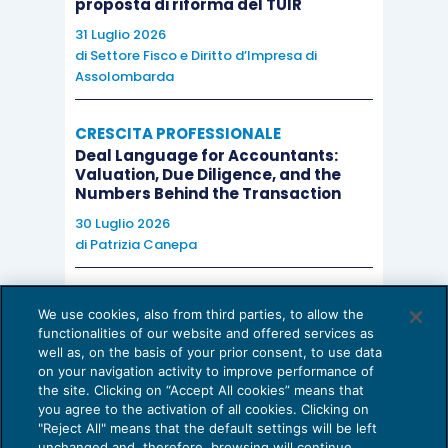
proposta di riforma del TUIR
31 Luglio 2026
di
Settore Fisco e Diritto d’Impresa di
Assolombarda
CRESCITA PROFESSIONALE
Deal Language for Accountants:
Valuation, Due Diligence, and the
Numbers Behind the Transaction
30 Luglio 2026
di
Patrizia Canepa
AI E DIGITALIZZAZIONE
We use cookies, also from third parties, to allow the
EU AI Act e studi professionali: le
functionalities of our website and offered services as
scadenze concrete
well as, on the basis of your prior consent, to use data
on your navigation activity to improve performance of
27 Luglio 2026
the site. Clicking on “Accept All cookies” means that
di
Diego Barberi
e
Stefano Dovier
you agree to the activation of all cookies. Clicking on
"Reject All" means that the default settings will be left
unchanged and, therefore, browsing will continue