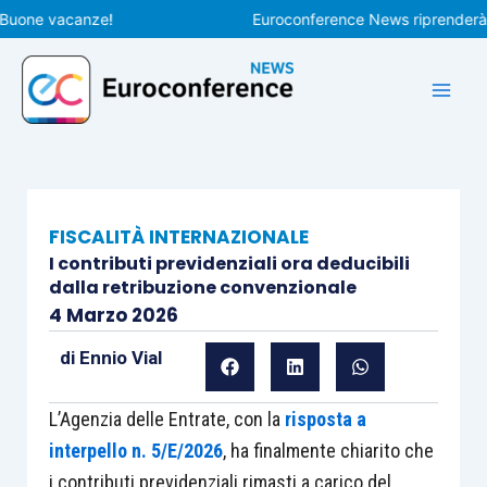
Vai
ne vacanze!
Euroconference News riprenderà le pu
al
contenuto
FISCALITÀ INTERNAZIONALE
I contributi previdenziali ora deducibili
dalla retribuzione convenzionale
4 Marzo 2026
di
Ennio Vial
L’Agenzia delle Entrate, con la
risposta a
interpello n. 5/E/2026
, ha finalmente chiarito che
i contributi previdenziali rimasti a carico del