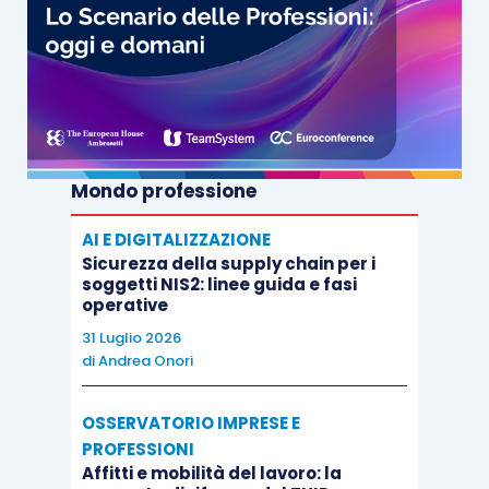
Mondo professione
AI E DIGITALIZZAZIONE
Sicurezza della supply chain per i
soggetti NIS2: linee guida e fasi
operative
31 Luglio 2026
di
Andrea Onori
OSSERVATORIO IMPRESE E
PROFESSIONI
Affitti e mobilità del lavoro: la