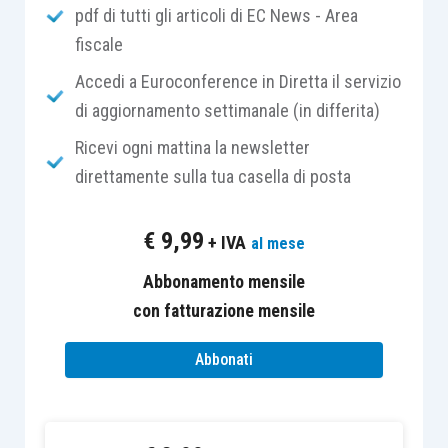
pdf di tutti gli articoli di EC News - Area
contribuente ai sensi dell’
art. 10, comma 1, lett.
fiscale
e), TUIR
. Di conseguenza, il datore di lavoro
italiano può riconoscere in deduzione tali
Accedi a Euroconference in Diretta il servizio
contributi già in adempimento dei propri obblighi
di aggiornamento settimanale (in differita)
di sostituzione di imposta.
Ricevi ogni mattina la newsletter
direttamente sulla tua casella di posta
Sul tema, tuttavia, non era mai intervenuto un
chiarimento ufficiale da parte
€
9,99
+ IVA
al mese
dell’Amministrazione finanziaria. La
circolare n.
17/E/2015, par. 4.7
, aveva, infatti, chiarito che
Abbonamento mensile
«
non concorrono a formare il reddito i contributi
con fatturazione mensile
previdenziali e assistenziali versati dal datore di
Abbonati
lavoro o dal lavoratore in ottemperanza a
disposizioni di legge
» ma il chiarimento riguardava
situazioni ove i redditi venivano dichiarati in via