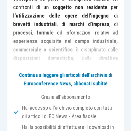
confronti di un
soggetto non residente
per
l’utilizzazione delle opere dell’ingegno
, di
brevetti industriali
, di
marchi d’impresa
, di
processi
,
formule
ed informazioni relativi ad
esperienze acquisite nel campo industriale,
commerciale o scientifico
, è disciplinato dalle
disposizioni domestiche
, dalla
direttiva
comunitaria
“interessi–canoni” e dalle
convenzioni internazionali
contro le
doppie
Continua a leggere gli articoli dell’archivio di
imposizioni sui redditi
.
Euroconference News, abbonati subito!
Grazie all'abbonamento
In linea di principio, l’
articolo 25, comma 4, del
Hai accesso all'archivio completo con tutti
D.P.R. 600/1973
, dispone che i
compensi e le
gli articoli di EC News - Area fiscale
somme
di cui all’
articolo 23, comma 2, lett. c),
del Tuir
,
corrisposti a non residenti
, sono
Hai la possibilità di effettuare il download in