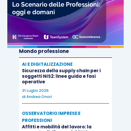
Mondo professione
AI E DIGITALIZZAZIONE
Sicurezza della supply chain per i
soggetti NIS2: linee guida e fasi
operative
31 Luglio 2026
di
Andrea Onori
OSSERVATORIO IMPRESE E
PROFESSIONI
Affitti e mobilità del lavoro: la