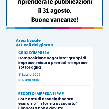
electronically (without the distributor having the right
to reproduce the software), or whether the software
is subject to minor customisation for the purposes
of its installation”).
Area fiscale
In buona sostanza, in una transazione dove un
Articoli del giorno
distributore effettua i pagamenti
per la
mera
CRISI D'IMPRESA
acquisizione del diritto immateriale
e,
Composizione negoziata: gruppi di
imprese, misure premiali e imprese
simmetricamente,
distribuisce copie
del
sottosoglia
medesimo
software
senza acquisirne il
diritto
31 Luglio 2026
alla sua riproduzione
, i
diritti in relazione a tali
di
Carlo Arsie
atti di distribuzione
devono essere trascurati
nell’analisi dei
caratteri dell’operazione ai fini
REDDITO IMPRESA E IRAP
fiscali
.
IRAP e studi associati: senza
esercizio “in forma associata”
l’imposta non è dovuta