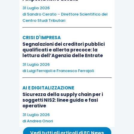
In conclusione, il caso in esame, proprio perché
31 Luglio 2026
non prevede la possibilità di riprodurre
, neppure
di
Sandro Cerato – Direttore Scientifico del
Centro Studi Tributari
parzialmente, il
software
acquistato dalla società
all’estero su ordinativi già incamerati dal cliente
CRISI D'IMPRESA
italiano, ricade nel
puro contratto di
Segnalazioni dei creditori pubblici
intermediazione
non essendovi alcuna
cessione
qualificati e allerta precoce: la
lettura dell’Agenzia delle Entrate
della licenza alla società italiana
.
31 Luglio 2026
di
Luigi Ferrajoli
e
Francesco Ferrajoli
Per approfondire questioni attinenti all’articolo vi
raccomandiamo il seguente corso:
AI E DIGITALIZZAZIONE
Sicurezza della supply chain per i
soggetti NIS2: linee guida e fasi
operative
31 Luglio 2026
di
Andrea Onori
Vedi tutti gli articoli di EC News