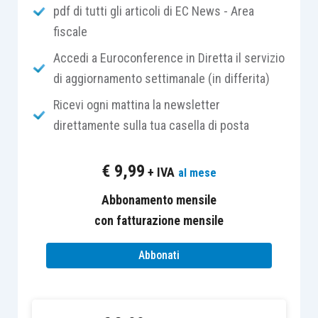
soggetti ad una ritenuta del
30% a titolo
pdf di tutti gli articoli di EC News - Area
d’imposta
sulla parte imponibile del loro
fiscale
ammontare.
Accedi a Euroconference in Diretta il servizio
di aggiornamento settimanale (in differita)
Tuttavia, in
deroga alla citata disposizione
,
Ricevi ogni mattina la newsletter
possono trovare applicazione – ove spettanti – le
direttamente sulla tua casella di posta
direttive comunitarie
o gli accordi internazionali
che rappresentano
l’intesa tra gli Stati
coinvolti
€
9,99
+ IVA
al mese
per regolamentare, sulla base del
principio di
reciprocità
, la singola
sovranità tributaria
al fine
Abbonamento mensile
di
eliminare fenomeni di doppia imposizione
con fatturazione mensile
economica
.
Abbonati
La
ritenuta del 30%
prevista dalla
normativa
interna,
può essere
azzerata
ai sensi