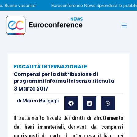
Vai
uone vacanze!
Euroconference News riprenderà le pubblicazion
al
contenuto
FISCALITÀ INTERNAZIONALE
Compensi per la distribuzione di
programmi informatici senza ritenuta
3 Marzo 2017
di
Marco Bargagli
Il trattamento fiscale dei
diritti di sfruttamento
dei beni immateriali
, derivanti dai
compensi
corrisposti
da parte di un’impresa italiana nei