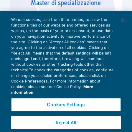
We use cookies, also from third parties, to allow the
functionalities of our website and offered services as
well as, on the basis of your prior consent, to use data
on your navigation activity to improve performance of
the site. Clicking on “Accept All cookies” means that
you agree to the activation of all cookies. Clicking on
"Reject All" means that the default settings will be left
unchanged and, therefore, browsing will continue
without cookies or other tracking tools other than
technical To check the categories of cookies, configure
or change your cookie preferences, please click on
Cookie Preferences. For more information about
Privacy Policy
cookies, please see our Cookie Policy.
More
Cookie Policy
information
Euroconference NEWS è una testata registrata al Tribunale di Milano Reg. n. 8556/2026
Cookies Settings
Direttore responsabile Sandro Cerato
Copyright 2016 ©
Gruppo Euroconference S.p.A.
v2.32.2
Reject All
Piazza Luigi Einaudi, 10N01 - 20124 Milano - info@ecnews.it