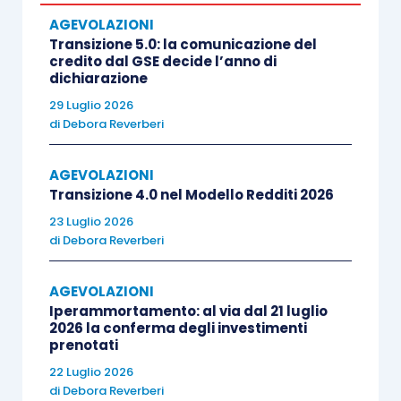
informazioni
nelle giornate di lunedì e martedì,
AGEVOLAZIONI
dalle 9 alle 12, al numero 06 6779 5144 e in quelle
Transizione 5.0: la comunicazione del
di giovedì e venerdì, dalla 10 alle 13, allo 06 6779
credito dal GSE decide l’anno di
dichiarazione
6428.
29 Luglio 2026
di
Debora Reverberi
Solo quando l’Agenzia delle Entrate avrà verificato
che i soggetti iscritti nell’elenco provvisorio
non
AGEVOLAZIONI
abbiano già ottenuto contributi statali
Transizione 4.0 nel Modello Redditi 2026
eccedenti i 200.000 euro
(limite del regolamento
23 Luglio 2026
di
Debora Reverberi
sugli
aiuti “
de minimis
”
) o che abbiano carichi
pendenti con l’Agenzia delle entrate, il
AGEVOLAZIONI
Dipartimento dello Sport
potrà pubblicare
Iperammortamento: al via dal 21 luglio
l’elenco definitivo
.
2026 la conferma degli investimenti
prenotati
22 Luglio 2026
Infine, la ciliegina sulla torta: solo nello scorso
17
di
Debora Reverberi
novembre 2021
, a quasi un anno di distanza dalla