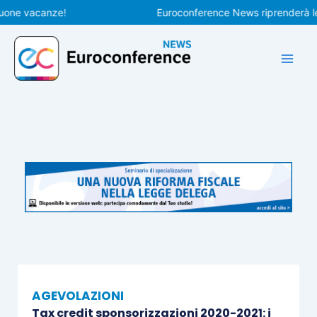
Vai
 vacanze!
Euroconference News riprenderà le pubb
al
contenuto
AGEVOLAZIONI
Tax credit sponsorizzazioni 2020-2021: i