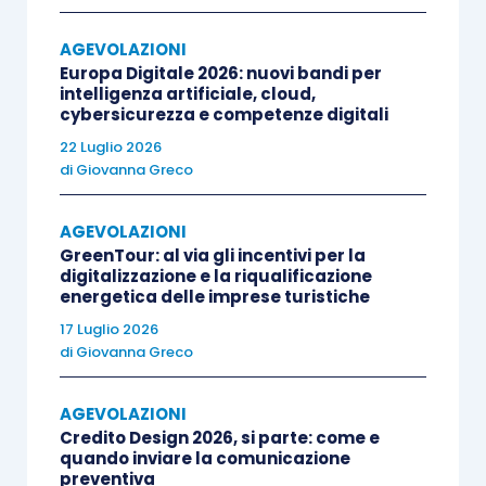
sua emanazione, è stato finalmente pubblicato
AGEVOLAZIONI
nella Gazzetta Ufficiale n. 274 il testo del
Europa Digitale 2026: nuovi bandi per
richiamato
D.P.C.M. n. 196 del 30.12.2020
.
intelligenza artificiale, cloud,
cybersicurezza e competenze digitali
22 Luglio 2026
Sotto questo profilo, l’
entrata in vigore del
di
Giovanna Greco
Regolamento
, prevista per il 02.12.2021,
aggiunge poco o nulla a una disciplina che sta
AGEVOLAZIONI
comunque facendo il suo lento e inesorabile
GreenTour: al via gli incentivi per la
digitalizzazione e la riqualificazione
decorso.
energetica delle imprese turistiche
17 Luglio 2026
di
Giovanna Greco
AGEVOLAZIONI
Proroga dell’agevolazione per l’anno 2021
Credito Design 2026, si parte: come e
quando inviare la comunicazione
preventiva
Questa volta con qualche mese di anticipo