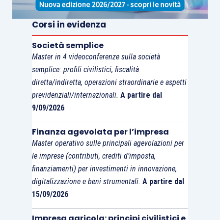
Corsi in evidenza
Di fatto con questa limitazione si traccia una
linea di demarcazione
ben precisa tra quanti non
Società semplice
potranno fare leva su questa agevolazione (le
Master in 4 videoconferenze sulla società
semplice: profili civilistici, fiscalità
piccole e medie associazioni
e società sportive
diretta/indiretta, operazioni straordinarie e aspetti
dilettantistiche) e quelle che invece, per
previdenziali/internazionali.
A partire dal
struttura e dimensioni (nel settore
9/09/2026
dilettantistico, le squadre della massima serie dei
vari campionati), potranno pensare di aumentare
Finanza agevolata per l’impresa
la propria
capacità di “reclutamento” degli
Master operativo sulle principali agevolazioni per
sponsor
facendo leva su questo consistente
le imprese (contributi, crediti d’imposta,
finanziamenti) per investimenti in innovazione,
beneficio fiscale.
digitalizzazione e beni strumentali.
A partire dal
15/09/2026
Al netto di questa
rilevantissima esclusione
, i
soggetti destinatari degli investimenti sono:
Impresa agricola: principi civilistici e