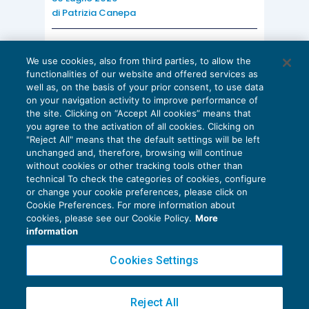
di
Patrizia Canepa
iscritto nell’albo dei
dottori commercialisti
e
degli esperti contabili o in quello dei
consulenti
AI E DIGITALIZZAZIONE
del lavoro
oppure
dal responsabile del centro di
We use cookies, also from third parties, to allow the
EU AI Act e studi professionali: le
functionalities of our website and offered services as
assistenza fiscale
.
scadenze concrete
well as, on the basis of your prior consent, to use data
on your navigation activity to improve performance of
27 Luglio 2026
the site. Clicking on “Accept All cookies” means that
di
Diego Barberi
e
Stefano Dovier
Altre indicazioni rilevanti sono contenute nel
you agree to the activation of all cookies. Clicking on
comma 2 dell’
articolo 81
e riguardano
"Reject All" means that the default settings will be left
unchanged and, therefore, browsing will continue
l’obbligatorio utilizzo nei pagamenti di
strumenti
without cookies or other tracking tools other than
technical To check the categories of cookies, configure
finanziari tracciabili
(il riferimento è all’
articolo
or change your cookie preferences, please click on
23 D.Lgs. 241/1997
) mentre, per quanto riguarda
Cookie Preferences. For more information about
Privacy Policy
cookies, please see our Cookie Policy.
More
le
modalità di fruizione del beneficio
da parte
Cookie Policy
information
degli aventi diritto, la norma stabilisce che il
Euroconference NEWS è una testata registrata al Tribunale di Milano Reg. n. 8556/2026
citato credito d’imposta potrà essere utilizzato
Cookies Settings
Direttore responsabile Sandro Cerato
esclusivamente in
compensazione orizzontale
,
Copyright 2016 ©
Gruppo Euroconference S.p.A.
v2.32.4
quindi tramite
modello di pagamento unificato
Reject All
Piazza Luigi Einaudi, 10N01 - 20124 Milano - info@ecnews.it