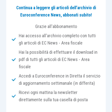
Continua a leggere gli articoli dell’archivio di
Tale agevolazione compete in relazione agli
Euroconference News, abbonati subito!
investimenti effettuati nel periodo 1° luglio –
31 dicembre 2020
e riconosce in linea teorica un
Grazie all'abbonamento
credito d’imposta pari al 50 per cento
degli
Hai accesso all'archivio completo con tutti
investimenti effettuati.
gli articoli di EC News - Area fiscale
Hai la possibilità di effettuare il download in
Si parla di misura “teorica” perché il legislatore,
pdf di tutti gli articoli di EC News - Area
come per tante altre agevolazioni, ha previsto un
fiscale
meccanismo proporzionale di ripartizione
nel
caso di insufficienza delle risorse messe a
Accedi a Euroconference in Diretta il servizio
disposizione (pari a 90 milioni di euro per questa
di aggiornamento settimanale (in differita)
misura).
Ricevi ogni mattina la newsletter
direttamente sulla tua casella di posta
Trattandosi di una misura che andava a premiare
gli investimenti eseguiti fino alla fine del 2020, ha