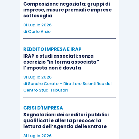
Composizione negoziata: gruppi di
riguardanti l’anno 2021 saranno
pubblicate sul
imprese, misure premiali e imprese
sito web del Dipartimento dello Sport
solo a
sottosoglia
inizio 2022 e cioè quando risulterà scaduto il
31 Luglio 2026
termine per procedere all’effettuazione degli
di
Carlo Arsie
investimenti agevolabili.
REDDITO IMPRESA E IRAP
IRAP e studi associati: senza
Comunque, anche
l’agevolazione 2021
, come
esercizio “in forma associata”
l’imposta non è dovuta
quella del 2020, dovrà seguire le
disposizioni
attuative
contenute nel richiamato
D.P.C.M. n.
31 Luglio 2026
di
Sandro Cerato – Direttore Scientifico del
196 del 30.12.2020
e pertanto gli operatori hanno
Centro Studi Tributari
potuto verificare per tempo i requisiti per
l’ottenimento dell’
agevolazione
.
CRISI D'IMPRESA
Segnalazioni dei creditori pubblici
qualificati e allerta precoce: la
Tra questi, certamente assumono rilievo quelli
lettura dell’Agenzia delle Entrate
che riguardano i
soggetti destinatari
degli
31 Luglio 2026