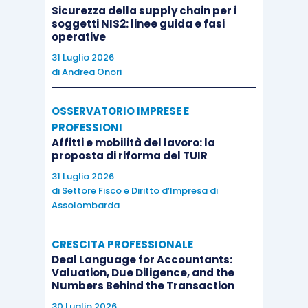
commerciali almeno pari a 150.000 euro e fino a
Sicurezza della supply chain per i
soggetti NIS2: linee guida e fasi
un massimo di 15 milioni di euro
.
operative
31 Luglio 2026
Relativamente all’agevolazione 2021 dovrà essere
di
Andrea Onori
chiarito se il
parametro di riferimento
per questo
requisito resta il 2019 oppure se dovrà essere
OSSERVATORIO IMPRESE E
considerato il periodo d’imposta 2020.
PROFESSIONI
Affitti e mobilità del lavoro: la
proposta di riforma del TUIR
Quanto alla misura degli investimenti, il beneficio
31 Luglio 2026
compete in relazione ad
investimenti di importo
di
Settore Fisco e Diritto d’Impresa di
Assolombarda
complessivo non inferiore a 10.000 euro
oltre al
fatto che le spese effettuate devono risultare da
CRESCITA PROFESSIONALE
apposita attestazione
rilasciata dal presidente
Deal Language for Accountants:
del
collegio sindacale
dell’ente richiedente o da
Valuation, Due Diligence, and the
Numbers Behind the Transaction
un revisore legale iscritto nel registro dei
revisori legali
oppure da un professionista
30 Luglio 2026