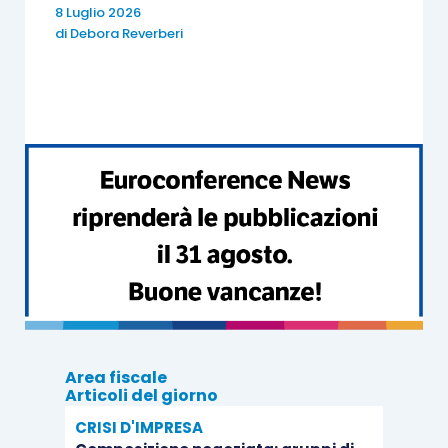
8 Luglio 2026
lo stesso modello utilizzato per l’istanza
di
Debora Reverberi
(la rinuncia ha ad oggetto l’intero
ammontare del credito d’imposta e può
essere trasmessa nello stesso periodo in
cui è consentito l’invio dell’istanza);
ai fini del rispetto del limite complessivo
di spesa pari a 1,5 milioni di euro per
l’anno 2022, con provvedimento del
Direttore dell’Agenzia delle entrate, da
pubblicare entro 10 giorni dalla scadenza
del termine di presentazione dell’istanza,
è comunicata la
percentuale
del credito
d’imposta spettante a ciascun
Area fiscale
Articoli del giorno
richiedente;
CRISI D'IMPRESA
la percentuale di cui al punto precedente