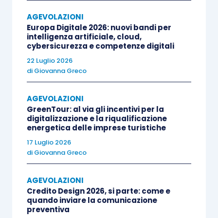
ovvero lo scarto, con l’indicazione delle
AGEVOLAZIONI
relative motivazioni;
Europa Digitale 2026: nuovi bandi per
nell’istanza i soggetti richiedenti indicano
intelligenza artificiale, cloud,
cybersicurezza e competenze digitali
l’
importo
della spesa agevolabile
22 Luglio 2026
sostenuta nel corso del 2022 per fruire di
di
Giovanna Greco
attività fisica adattata;
dal 15 febbraio 2023 al 15 marzo 2023
,
AGEVOLAZIONI
oltre a poter presentare l’istanza, è
GreenTour: al via gli incentivi per la
digitalizzazione e la riqualificazione
possibile inviarne una nuova, che
energetica delle imprese turistiche
sostituisce
integralmente quella
17 Luglio 2026
trasmessa in precedenza (l’ultima istanza
di
Giovanna Greco
validamente trasmessa sostituisce tutte
quelle precedentemente inviate);
AGEVOLAZIONI
se il beneficiario, per qualsiasi motivo,
Credito Design 2026, si parte: come e
quando inviare la comunicazione
vuole rinunciare al credito comunicato
preventiva
può presentare una
rinuncia
utilizzando