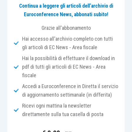
Continua a leggere gli articoli dell’archivio di
contenuto
della richiesta, e sono stati approvati il
Euroconference News, abbonati subito!
modello
da utilizzare e le relative
istruzioni
di
compilazione.
Grazie all'abbonamento
Hai accesso all'archivio completo con tutti
Il
tax credit
in esame è stato introdotto
gli articoli di EC News - Area fiscale
dall’
articolo 1
,
comma 737
,
L. 234/2021
(
Legge di
Hai la possibilità di effettuare il download in
bilancio 2022
), mentre le relative
disposizioni
pdf di tutti gli articoli di EC News - Area
attuative
sono state dettate dal
decreto
del
fiscale
Ministro dell’economia e delle finanze
5 maggio
2022
.
Accedi a Euroconference in Diretta il servizio
di aggiornamento settimanale (in differita)
Hanno diritto all’agevolazione le
persone fisiche
Ricevi ogni mattina la newsletter
che, dal 1° gennaio 2022 al 31 dicembre 2022,
direttamente sulla tua casella di posta
sostengono spese documentate per lo
svolgimento di
attività fisica adattata
, come