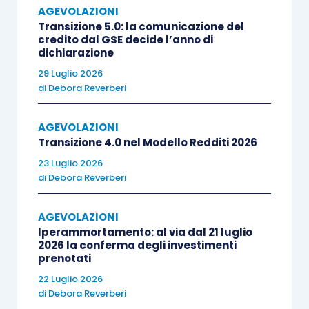
AGEVOLAZIONI
agevolabili,
in diminuzione
delle imposte
Transizione 5.0: la comunicazione del
dovute (l’eventuale ammontare del
tax
credito dal GSE decide l’anno di
dichiarazione
credit
non utilizzato può essere utilizzato
29 Luglio 2026
nei periodi di imposta successivi).
di
Debora Reverberi
Secondo quanto previsto dal
provvedimento
AGEVOLAZIONI
dell’11 ottobre 2022
:
Transizione 4.0 nel Modello Redditi 2026
23 Luglio 2026
l’
istanza
deve essere presentata
di
Debora Reverberi
telematicamente attraverso il servizio
AGEVOLAZIONI
web disponibile nell’area riservata del sito
Iperammortamento: al via dal 21 luglio
internet dell’Agenzia delle entrate;
2026 la conferma degli investimenti
a seguito della presentazione dell’istanza
prenotati
viene rilasciata, entro 5 giorni, una
22 Luglio 2026
di
Debora Reverberi
ricevuta
che ne attesta la presa in carico,