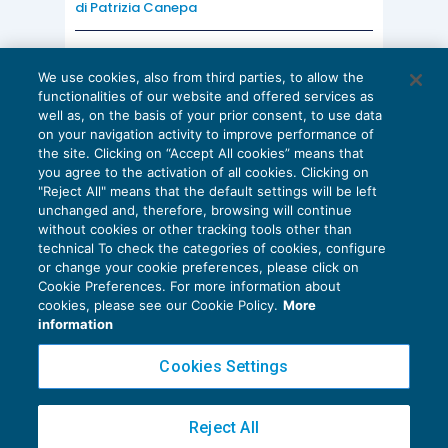
di
Patrizia Canepa
AI E DIGITALIZZAZIONE
We use cookies, also from third parties, to allow the
EU AI Act e studi professionali: le
functionalities of our website and offered services as
scadenze concrete
well as, on the basis of your prior consent, to use data
on your navigation activity to improve performance of
27 Luglio 2026
the site. Clicking on “Accept All cookies” means that
di
Diego Barberi
e
Stefano Dovier
you agree to the activation of all cookies. Clicking on
"Reject All" means that the default settings will be left
unchanged and, therefore, browsing will continue
without cookies or other tracking tools other than
technical To check the categories of cookies, configure
or change your cookie preferences, please click on
Cookie Preferences. For more information about
Privacy Policy
cookies, please see our Cookie Policy.
More
Cookie Policy
information
Euroconference NEWS è una testata registrata al Tribunale di Milano Reg. n. 8556/2026
Cookies Settings
Direttore responsabile Sandro Cerato
Copyright 2016 ©
Gruppo Euroconference S.p.A.
v2.32.2
Reject All
Piazza Luigi Einaudi, 10N01 - 20124 Milano - info@ecnews.it