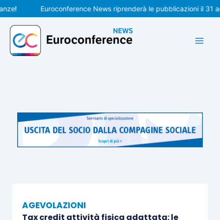
Vai
!
Euroconference News riprenderà le pubblicazioni il 31 agos
al
contenuto
AGEVOLAZIONI
Tax credit attività fisica adattata: le