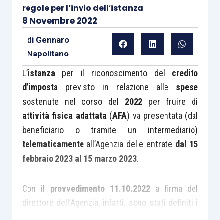
regole per l’invio dell’istanza
8 Novembre 2022
di
Gennaro
Napolitano
L’
istanza
per il riconoscimento del
credito
d’imposta
previsto in relazione alle
spese
sostenute nel corso del
2022
per fruire di
attività fisica adattata
(
AFA
) va presentata (dal
beneficiario o tramite un intermediario)
telematicamente
all’Agenzia delle entrate
dal 15
febbraio 2023 al 15 marzo 2023
.
Con il
provvedimento 11.10.2022
a firma del
direttore dell’Agenzia, infatti, sono stati definiti i
termini
, le
modalità
di presentazione e il