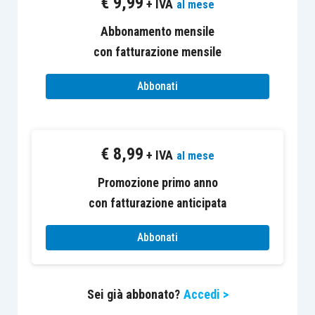
€
9,99
+ IVA
al mese
definita dall’
articolo 2
,
comma 1
,
lettera
e
),
D.Lgs.
36/2021
.
Abbonamento mensile
con fatturazione mensile
Quest’ultima disposizione, in particolare,
Abbonati
stabilisce che per attività fisica adattata si
intendono i “
programmi di esercizi fisici, la cui
tipologia e la cui intensità sono definite mediante
€
8,99
l’integrazione professionale e organizzativa tra
+ IVA
al mese
medici di medicina generale (MMG), pediatri di
Promozione primo anno
libera scelta (PLS) e medici specialisti e calibrate in
con fatturazione anticipata
ragione delle
condizioni funzionali
delle persone
cui sono destinati, che hanno
patologie croniche
Abbonati
clinicamente controllate e stabilizzate o
disabilità
fisiche
e che li eseguono in gruppo sotto la
Sei già abbonato?
Accedi >
supervisione di un professionista dotato di