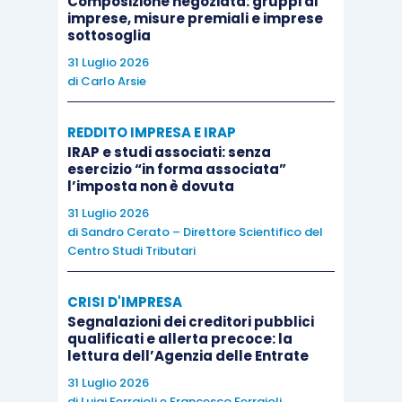
Composizione negoziata: gruppi di
è ottenuta sulla base del rapporto tra
imprese, misure premiali e imprese
sottosoglia
l’ammontare delle risorse stanziate (pari,
31 Luglio 2026
come detto, a 1,5 milioni di euro per il
di
Carlo Arsie
2022) e l’ammontare complessivo delle
spese agevolabili indicate nelle istanze
REDDITO IMPRESA E IRAP
(nel caso in cui l’ammontare complessivo
IRAP e studi associati: senza
esercizio “in forma associata”
delle spese agevolabili risulti inferiore al
l’imposta non è dovuta
limite complessivo di spesa, la
31 Luglio 2026
percentuale è pari al 100%).
di
Sandro Cerato – Direttore Scientifico del
Centro Studi Tributari
Infine si ricorda che, ai sensi di quanto previsto
dall’
articolo 5
del ricordato decreto ministeriale:
CRISI D'IMPRESA
Segnalazioni dei creditori pubblici
qualificati e allerta precoce: la
l’Agenzia delle entrate, qualora accerti
lettura dell’Agenzia delle Entrate
che l’agevolazione sia in tutto o in parte
31 Luglio 2026
di
Luigi Ferrajoli
e
Francesco Ferrajoli