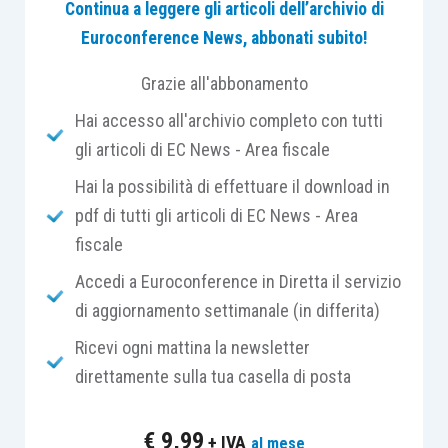
Continua a leggere gli articoli dell’archivio di
vecchia costruzione
dei quali è prevista la
Euroconference News, abbonati subito!
demolizione
, mentre
nell’altro non vi è alcun
edificio
, ma per effetto della speciale
Grazie all'abbonamento
regolamentazione edilizia del Comune questo è
Hai accesso all'archivio completo con tutti
stato
“accorpato” all’intervento relativo all’altro
gli articoli di EC News - Area fiscale
terreno
,
incrementandone così l’edificabilità.
Hai la possibilità di effettuare il download in
pdf di tutti gli articoli di EC News - Area
Il progetto prevede la costruzione di un
unico
fiscale
edificio costituito da 58 appartamenti e 2 locali
commerciali
, oltre a
due livelli interrati
Accedi a Euroconference in Diretta il servizio
costituiti da 58 box pertinenziali.
di aggiornamento settimanale (in differita)
Ricevi ogni mattina la newsletter
La questione che viene posta nell’istanza
direttamente sulla tua casella di posta
riguarda la possibilità di consentire la fruizione
del
sismabonus acquisti
per gli
acquirenti di tutte
€
9,99
+ IVA
al mese