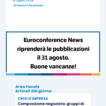
beneficiare della
versione “potenziata”
8 Luglio 2026
di
Debora Reverberi
con il
superbonus
per il tramite
dell’applicazione “mediata” dal
comma 4
dell’articolo 119
del decreto Rilancio
(così come modificato dalla legge di
bilancio 2021).
Area fiscale
Articoli del giorno
CRISI D'IMPRESA
Composizione negoziata: gruppi di