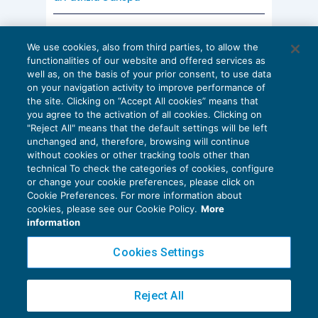
AI E DIGITALIZZAZIONE
We use cookies, also from third parties, to allow the
EU AI Act e studi professionali: le
functionalities of our website and offered services as
scadenze concrete
well as, on the basis of your prior consent, to use data
on your navigation activity to improve performance of
27 Luglio 2026
the site. Clicking on “Accept All cookies” means that
di
Diego Barberi
e
Stefano Dovier
you agree to the activation of all cookies. Clicking on
"Reject All" means that the default settings will be left
unchanged and, therefore, browsing will continue
without cookies or other tracking tools other than
technical To check the categories of cookies, configure
or change your cookie preferences, please click on
Cookie Preferences. For more information about
Privacy Policy
cookies, please see our Cookie Policy.
More
Cookie Policy
information
Euroconference NEWS è una testata registrata al Tribunale di Milano Reg. n. 8556/2026
Cookies Settings
Direttore responsabile Sandro Cerato
Copyright 2016 ©
Gruppo Euroconference S.p.A.
v2.32.2
Reject All
Piazza Luigi Einaudi, 10N01 - 20124 Milano - info@ecnews.it