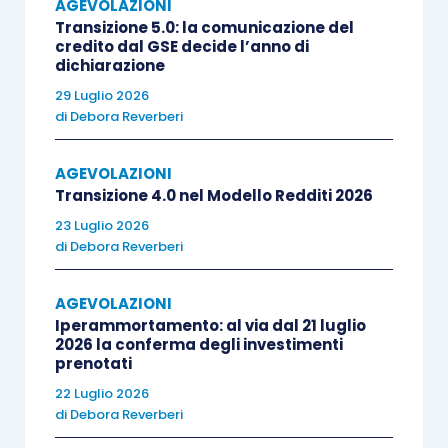
AGEVOLAZIONI
immobili ubicati in zone 2 e 3 in base a
Transizione 5.0: la comunicazione del
procedure autorizzatorie iniziate
credito dal GSE decide l’anno di
dichiarazione
successivamente al 1° gennaio 2017 ma prima
29 Luglio 2026
del 1° maggio 2019
, come nel caso in esame,
la
di
Debora Reverberi
documentazione può essere integrata con la
presentazione dell’asseverazione entro la data
AGEVOLAZIONI
di stipula del rogito dell’immobile oggetto degli
Transizione 4.0 nel Modello Redditi 2026
interventi di riduzione del rischio sismico
.
23 Luglio 2026
di
Debora Reverberi
Con l’
altra risposta
, la
n. 103
, viene invece
AGEVOLAZIONI
affrontata la problematica dei
termini temporali
Iperammortamento: al via dal 21 luglio
da rispettare per fruire del
sismabonus acquisti
,
2026 la conferma degli investimenti
prenotati
questione già oggetto di diverse risposte ad
22 Luglio 2026
istanze di interpello.
di
Debora Reverberi