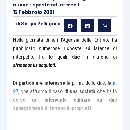
nuove risposte ad interpelli
12 Febbraio 2021
di
Sergio Pellegrino
Nella giornata di ieri l’Agenzia delle Entrate ha
pubblicato numerose risposte ad istanze di
interpello, fra le quali
due
in materia di
sismabonus acquisti.
Di
particolare interesse
la prima delle due, la
n.
97
, che affronta il caso di
una società
che ha in
corso un
intervento edilizio su due
appezzamenti di terreno di proprietà
.
Nel
primo terreno
sono presenti due
edifici di