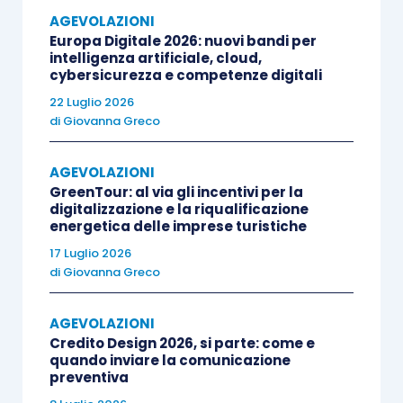
Viene ribadito come sia necessario che
venga
AGEVOLAZIONI
stipulato l’atto di acquisto
relativo all’immobile
Europa Digitale 2026: nuovi bandi per
intelligenza artificiale, cloud,
oggetto dei lavori
entro il termine di vigenza
cybersicurezza e competenze digitali
dell’agevolazione
.
22 Luglio 2026
di
Giovanna Greco
Il termine in questione è:
AGEVOLAZIONI
GreenTour: al via gli incentivi per la
il
31 dicembre 2021
, qualora si intenda
digitalizzazione e la riqualificazione
fruire del
sismabonus
nella versione
energetica delle imprese turistiche
“originaria”,
con detrazione del 75% o
17 Luglio 2026
dell’85% a seconda del fatto che si
di
Giovanna Greco
realizzi un miglioramento di,
AGEVOLAZIONI
rispettivamente, una o almeno due classi
Credito Design 2026, si parte: come e
sismiche;
quando inviare la comunicazione
il
30 giugno 2022,
nel caso in cui si possa
preventiva