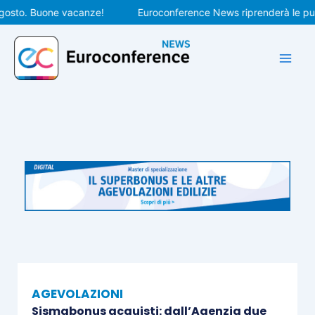
Vai
to. Buone vacanze!
Euroconference News riprenderà le pubblic
al
contenuto
AGEVOLAZIONI
Sismabonus acquisti: dall’Agenzia due