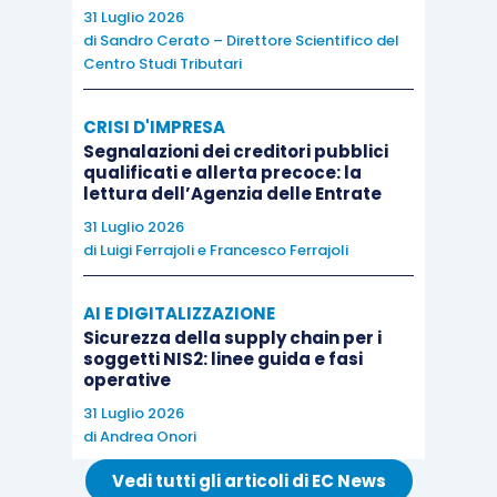
atteso che la cessione avverrà durante il
31 Luglio 2026
periodo di monitoraggio, essa costituisce
di
Sandro Cerato – Direttore Scientifico del
causa di revoca del credito di imposta
Centro Studi Tributari
relativamente all’acquisizione del
CRISI D'IMPRESA
carrello elevatore
;
Segnalazioni dei creditori pubblici
la
quota di credito relativo
qualificati e allerta precoce: la
all’attrezzatura magnetica non dovrà
,
lettura dell’Agenzia delle Entrate
invece,
essere restituita
.
31 Luglio 2026
di
Luigi Ferrajoli
e
Francesco Ferrajoli
La
revoca parziale
opera però a condizione che
AI E DIGITALIZZAZIONE
l’attrezzatura magnetica:
Sicurezza della supply chain per i
soggetti NIS2: linee guida e fasi
operative
sia effettivamente dotata di
propria
31 Luglio 2026
funzionalità
rispetto al carrello ceduto;
di
Andrea Onori
rispetti tutti i
requisiti
fissati dalla norma
Vedi tutti gli articoli di EC News
(classificabilità nella divisione 28 della