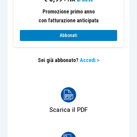
i beni per i quali si intendeva usufruire del
Promozione primo anno
credito dovevano essere destinati
con fatturazione anticipata
ad
aziende ubicate in Italia;
rientravano nell’agevolazione solo i
Abbonati
progetti di investimento di ammontare
pari o superiore a
10.000 euro
;
Sei già abbonato?
Accedi >
il beneficio competeva a condizione che
l’investimento fosse realizzato a
decorrere
dal 25 giugno 2014 e fino al 30
giugno 2015
.
La
misura
del
bonus
è pari al
15%
dell’importo
Scarica il PDF
dell’
investimento
decurtato dell’ammontare della
media degli investimenti in beni strumentali
omogenei realizzati nei 5 periodi d’imposta