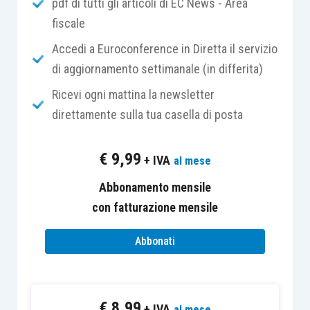
pdf di tutti gli articoli di EC News - Area
l’investimento doveva avere ad oggetto
fiscale
beni classificabili in una delle
sottocategorie appartenenti
Accedi a Euroconference in Diretta il servizio
alla
divisione 28
della tabella Ateco 2007,
di aggiornamento settimanale (in differita)
indipendentemente dalla denominazione
Ricevi ogni mattina la newsletter
attribuita ai beni dalla tabella stessa
direttamente sulla tua casella di posta
nonché dal codice “attività” dell’impresa
cedente;
€
9,99
+ IVA
al mese
i beni oggetto di investimento dovevano
essere
Abbonamento mensile
strumentali
rispetto all’attività
esercitata dall’impresa che intendeva
con fatturazione mensile
beneficiare dell’agevolazione;
Abbonati
il
bonus
spettava esclusivamente se i
beni acquisiti erano
nuovi
nel senso che
non dovevano essere mai stati utilizzati in
€
8,99
alcun modo nella produzione;
+ IVA
al mese