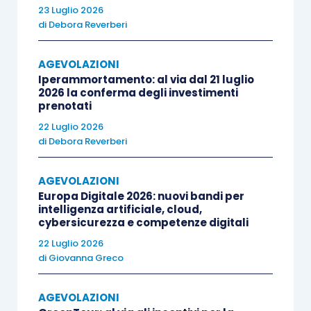
dal
1 gennaio 2017
, per gli investimenti
23 Luglio 2026
effettuati dal 1 gennaio al 30 giugno 2015.
di
Debora Reverberi
La
revoca
del beneficio è prevista nel periodo
AGEVOLAZIONI
Iperammortamento: al via dal 21 luglio
d’imposta in cui:
2026 la conferma degli investimenti
prenotati
l’impresa cede o destina fuori dalla sfera
22 Luglio 2026
di
Debora Reverberi
commerciale i beni oggetto
dell’investimento agevolato prima che sia
AGEVOLAZIONI
decorso il periodo d’imposta successivo
Europa Digitale 2026: nuovi bandi per
a quello in cui è stata effettuata la spesa;
intelligenza artificiale, cloud,
cybersicurezza e competenze digitali
i beni oggetto dell’investimento agevolato
22 Luglio 2026
sono
traferiti in aziende
(anche di
di
Giovanna Greco
proprietà del beneficiario)
situate fuori
dall’Italia
entro il termine per
AGEVOLAZIONI
l’accertamento
(
articolo 43 D.P.R.