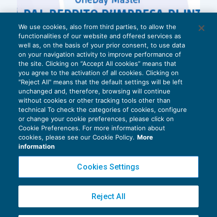
We use cookies, also from third parties, to allow the
functionalities of our website and offered services as
well as, on the basis of your prior consent, to use data
on your navigation activity to improve performance of
the site. Clicking on “Accept All cookies” means that
you agree to the activation of all cookies. Clicking on
"Reject All" means that the default settings will be left
unchanged and, therefore, browsing will continue
without cookies or other tracking tools other than
technical To check the categories of cookies, configure
or change your cookie preferences, please click on
Cookie Preferences. For more information about
Privacy Policy
cookies, please see our Cookie Policy.
More
Cookie Policy
information
Euroconference NEWS è una testata registrata al Tribunale di Milano Reg. n. 8556/2026
Cookies Settings
Direttore responsabile Sandro Cerato
Copyright 2016 ©
Gruppo Euroconference S.p.A.
v2.32.2
Reject All
Piazza Luigi Einaudi, 10N01 - 20124 Milano - info@ecnews.it
Capitale Sociale € 300.000,00 i.v. C.F. P.IVA Iscrizione Registro Imprese di Milano