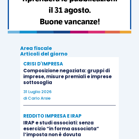
l’impresa intende invece riscattare e
montare su un altro carrello già in uso
all’azienda presso un altro cantiere
localizzato sempre in Italia.
L’istante interroga il Fisco sulla possibilità di
Area fiscale
Articoli del giorno
vendere all’estero il carrello senza che ciò
CRISI D'IMPRESA
comporti la revoca del credito
anche per la parte
Composizione negoziata: gruppi di
relativa all’attrezzatura magnetica
, fermo
imprese, misure premiali e imprese
sottosoglia
restando la sussistenza dell’”incrementalità”
31 Luglio 2026
dell’investimento.
di
Carlo Arsie
L’Agenzia risponde in senso positivo affermando
REDDITO IMPRESA E IRAP
che:
IRAP e studi associati: senza
esercizio “in forma associata”
l’imposta non è dovuta