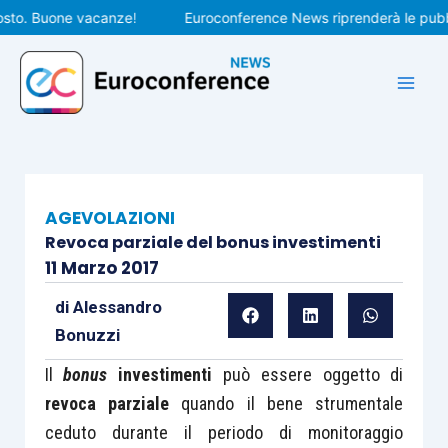
Vai
. Buone vacanze!
Euroconference News riprenderà le pubblicaz
al
contenuto
AGEVOLAZIONI
Revoca parziale del bonus investimenti
11 Marzo 2017
di
Alessandro
Bonuzzi
Il
bonus
investimenti
può essere oggetto di
revoca parziale
quando il bene strumentale
ceduto durante il periodo di monitoraggio