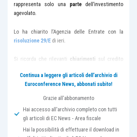
rappresenta solo una
parte
dell’investimento
agevolato.
Lo ha chiarito l’Agenzia delle Entrate con la
risoluzione 29/E
di ieri.
Si ricorda che rilevanti
chiarimenti
sul credito
d’imposta per investimenti in
beni strumentali
Continua a leggere gli articoli dell’archivio di
(
ex
articolo 18 D.L. 91/2014
) sono stati forniti, da
Euroconference News, abbonati subito!
parte del Fisco, con la
circolare 5/E/2015
.
Grazie all'abbonamento
Nell’occasione fu precisato che il beneficio,
Hai accesso all'archivio completo con tutti
diretto a
tutte
le
imprese
, poteva essere fruito al
gli articoli di EC News - Area fiscale
rispetto delle seguenti
condizioni
:
Hai la possibilità di effettuare il download in