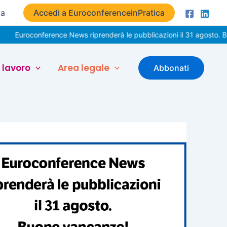
ta
Accedi a EuroconferenceinPratica
onference News riprenderà le pubblicazioni il 31 agosto. Buone vac
 lavoro
Area legale
Abbonati