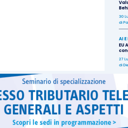
Val
Beh
30 L
di
Pa
AI 
EU A
con
27 L
di
Di