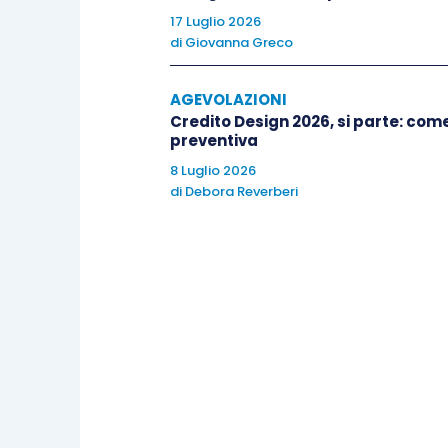
strumento deflattivo, pagand
17 Luglio 2026
di
Giovanna Greco
procedere nel
secondo grado di
impositore o impugnando la pron
AGEVOLAZIONI
l’
unico impedimento
all’attiv
Credito Design 2026, si parte: co
presenza, al 24 ottobre, di una
preventiva
processo, rendendolo a tutti gli 
8 Luglio 2026
di
Debora Reverberi
In conclusione, ed in risposta alle dom
decidere di presentare la domanda di
maggio 2019, attendendo l’esito della
decisione positiva non influenzerà il
lite ancora pendente, poiché depositat
Dunque, sarà compito del difensore sop
con quella di usufruire della
rottamazion