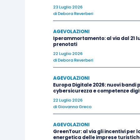
23 Luglio 2026
norma nel senso che la data di ent
di
Debora Reverberi
considerata alla stregua di uno spart
determinare il valore dell’obbligazione n
AGEVOLAZIONI
Iperammortamento: al via dal 21 lu
prenotati
Detto diversamente,
per valutare l’
22 Luglio 2026
aderire alla rottamazione della lite, o
di
Debora Reverberi
ottobre 2018, la quale è da considerars
AGEVOLAZIONI
Questo orientamento ermeneutico ha al
Europa Digitale 2026: nuovi bandi pe
cybersicurezza e competenze digit
22 Luglio 2026
se, al 24 ottobre, è stata dep
di
Giovanna Greco
contribuente, essa dovrà essere
se, dopo il 24 ottobre, è stata
AGEVOLAZIONI
contribuente, essa
non sarà p
GreenTour: al via gli incentivi per l
energetica delle imprese turistich
della lite. Spetterà al difensore 