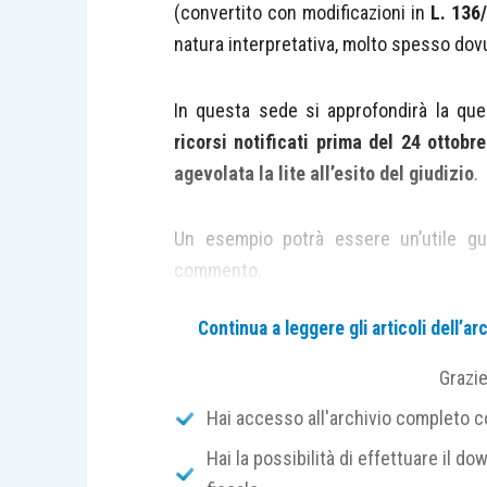
(convertito con modificazioni in
L. 136
natura interpretativa, molto spesso dovu
In questa sede si approfondirà la que
ricorsi notificati prima del 24 ottobre
agevolata la lite all’esito del giudizio
.
Un esempio potrà essere un’utile gu
commento.
Continua a leggere gli articoli dell’
Un contribuente decide, prima del 24 ot
impositivo. L’udienza di discussione
Grazi
scadenza per aderire alla definizione age
Hai accesso all'archivio completo con
proseguire il giudizio
, valutando la p
Hai la possibilità di effettuare il dow
caso di esito negativo della controver