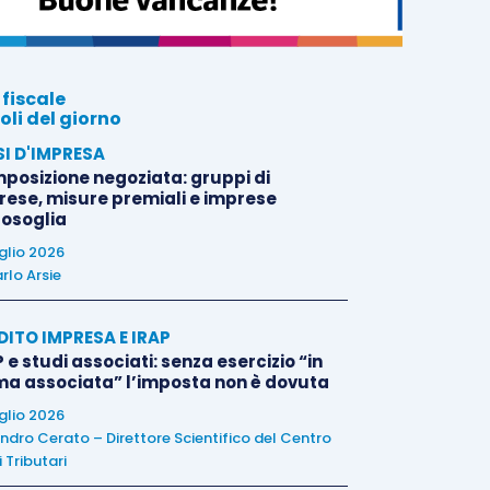
 fiscale
oli del giorno
SI D'IMPRESA
posizione negoziata: gruppi di
rese, misure premiali e imprese
tosoglia
uglio 2026
rlo Arsie
DITO IMPRESA E IRAP
 e studi associati: senza esercizio “in
ma associata” l’imposta non è dovuta
uglio 2026
ndro Cerato – Direttore Scientifico del Centro
 Tributari