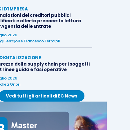
SI D'IMPRESA
alazioni dei creditori pubblici
ificati e allerta precoce: la lettura
l’Agenzia delle Entrate
uglio 2026
igi Ferrajoli
e
Francesco Ferrajoli
E DIGITALIZZAZIONE
rezza della supply chain per i soggetti
: linee guida e fasi operative
uglio 2026
drea Onori
Vedi tutti gli articoli di EC News