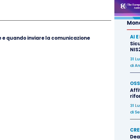
o il 90% del valore della controversia, oppure
 giudizio
, resistendo al probabile appello dell’Ente
Mond
uncia sfavorevole;
azione della proceduta agevolativa consiste nella
AI 
me e quando inviare la comunicazione
sentenza passata in giudicato
, la quale chiude il
Sicu
NIS2
effetti non più “pendente”.
31 L
di
An
ande sollevate in precedenza,
il contribuente potrà
 definizione agevolata entro e non oltre il 31
OSS
 lite fino a quel momento. Tuttavia, l’eventuale
Affi
rif
quantum
necessario a definire in via agevolata la
a dopo il 24 ottobre 2018
.
31 L
di
Se
pesare la possibilità di
proseguire il contenzioso
CRE
e della lite
.
Dea