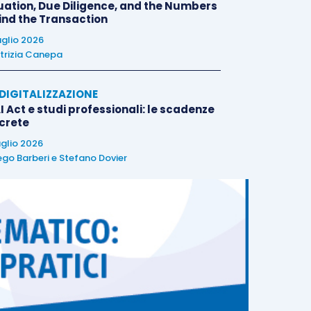
uation, Due Diligence, and the Numbers
ind the Transaction
uglio 2026
trizia Canepa
E DIGITALIZZAZIONE
I Act e studi professionali: le scadenze
crete
uglio 2026
ego Barberi
e
Stefano Dovier