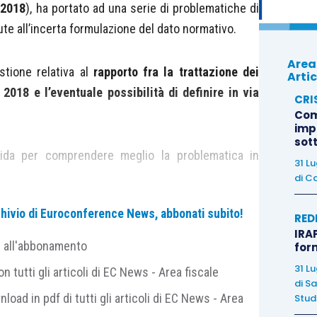
/2018
), ha portato ad una serie di problematiche di
te all’incerta formulazione del dato normativo.
Area
stione relativa al
rapporto fra la trattazione dei
Artic
 2018 e l’eventuale possibilità di definire in via
CRI
Com
imp
sot
ida per comprendere meglio la problematica in
31 L
di
Ca
archivio di Euroconference News, abbonati subito!
RED
tobre 2018, di proporre un ricorso avverso un atto
IRAP
 viene fissata prima del 31 maggio 2019, data di
e all'abbonamento
for
volata delle liti pendenti. Il contribuente decide di
31 L
 tutti gli articoli di EC News - Area fiscale
ossibilità di ottenere una decisione favorevole.
In
di
Sa
nload in pdf di tutti gli articoli di EC News - Area
Studi
sia, egli potrà ugualmente utilizzare lo strumento