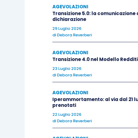
(limite annuale di utilizzazione di 250.00
AGEVOLAZIONI
Transizione 5.0: la comunicazione d
massimo dei crediti d’imposta e dei cont
dichiarazione
intestatari di conto fiscale).
29 Luglio 2026
di
Debora Reverberi
Peraltro, con riferimento al tale ulti
bilancio 2022
ha condotto a regime la d
AGEVOLAZIONI
bis
Transizione 4.0 nel Modello Reddit
(
articolo 22 D.L. 73/2021
), in fo
compensabilità previsto dal ricordato art
23 Luglio 2026
di
Debora Reverberi
La Legge di bilancio 2022, infatti, esp
AGEVOLAZIONI
2022
, il limite previsto dall’
articolo 34,
Iperammortamento: al via dal 21 lu
2 milioni di euro
(
articolo 1, comma 72
prenotati
22 Luglio 2026
di
Debora Reverberi
Il
credito d’imposta
, inoltre,
non conco
sui redditi e del valore della produzione ai