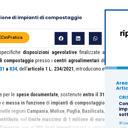
azione di impianti di compostaggio
ECinPratica
specifiche
disposizioni agevolative
finalizzate a
di compostaggio
presso i
centri agroalimentari
di
31
a
834
, dell’
articolo 1
L. 234/2021
, introducono e
Area
Artic
e per le
spese documentate
, sostenute
entro il 31
CRI
e
e
messa in funzione
di
impianti di compostaggio
Com
imp
nelle regioni
Campania
,
Molise
,
Puglia
,
Basilicata
,
sot
ontributo
, nel
limite massimo di 1 milione di euro
31 L
d’imposta
, pari al
70%
degli
importi
rimasti a carico