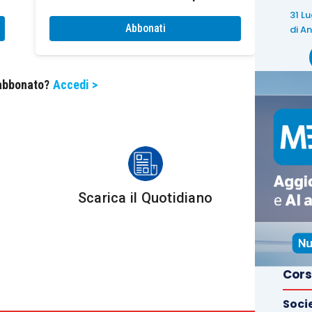
’impiego in agricoltura e nel florovivaismo, il c.d.
31 L
Abbonati
di
An
ostaggio
viene riprodotto il naturale processo
 abbonato?
Accedi >
anza organica contenuta nei rifiuti, ad opera dei
Il risultato di questo processo è, come detto, il
per la prima fase della filiera agricola.
iuridici dell’agevolazione in esame, il
comma 833
Scarica il Quotidiano
el
tax credit
, stabilendo che lo stesso è utilizzabile
o F24
, ai sensi di quanto previsto dall’
articolo 17
Cors
re, che nei confronti del
credito di imposta
non
abilità
di cui all’
articolo 1, comma 53, L. 244/2007
Soci