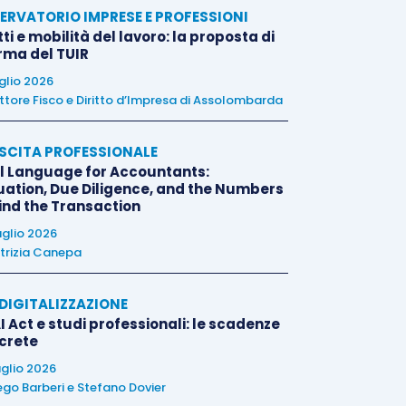
ERVATORIO IMPRESE E PROFESSIONI
tti e mobilità del lavoro: la proposta di
orma del TUIR
uglio 2026
ttore Fisco e Diritto d’Impresa di Assolombarda
SCITA PROFESSIONALE
l Language for Accountants:
uation, Due Diligence, and the Numbers
ind the Transaction
uglio 2026
trizia Canepa
E DIGITALIZZAZIONE
I Act e studi professionali: le scadenze
crete
uglio 2026
ego Barberi
e
Stefano Dovier