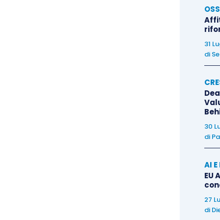
OSS
Affi
rif
31 L
di
Se
CRE
Dea
Val
Beh
30 L
di
Pa
AI 
EU A
con
27 L
di
Di