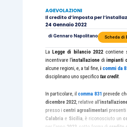
AGEVOLAZIONI
Il credito d’imposta per l’install
24 Gennaio 2022
di
Gennaro Napolitano
Scheda di 
La
Legge
di bilancio 2022
contiene 
incentivare l’
installazione
di
impianti 
alcune regioni, e, a tal fine,
i
commi da 8
disciplinano uno specifico
tax credit
.
In particolare, il
comma 831
prevede ch
dicembre 2022
, relative all’
installazion
presso i
centri agroalimentari
presenti 
Calabria
e
Sicilia
, è riconosciuto un
c
per l’anno
2023
, sotto forma di
credito 