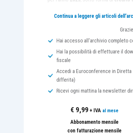
del contribuente.
Continua a leggere gli articoli dell’
Il successivo
comma 832
stabilisce che
Grazi
del
centro agroalimentare
purché l’
im
Hai accesso all'archivio completo con
70%
dei
rifiuti organici
prodotti dallo s
Hai la possibilità di effettuare il dow
fiscale
La nozione di
rifiuti organici
a cui fa r
dell’ambiente
(
D.Lgs. 152/2006
), il cu
Accedi a Euroconference in Diretta 
devono intendersi per tali i “
rifiuti bi
differita)
cucina prodotti da nuclei domestici, risto
Ricevi ogni mattina la newsletter di
ristorazione e punti vendita al dettaglio e r
alimentare
”.
€
9,99
+ IVA
al mese
Il
compostaggio
Abbonamento mensile
consiste, invece, 
trattamento
con fatturazione mensile
dei
rifiuti
e dei
materiali d