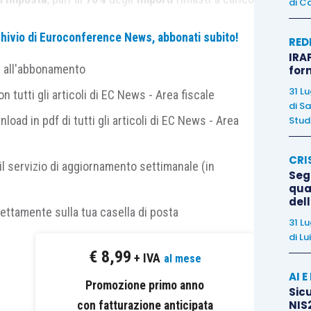
di
Ca
archivio di Euroconference News, abbonati subito!
RED
IRAP
 l’
agevolazione
deve essere richiesta dal
gestore
e all'abbonamento
for
pianto di compostaggio
possa smaltire
almeno il
31 L
 tutti gli articoli di EC News - Area fiscale
tesso centro.
di
Sa
nload in pdf di tutti gli articoli di EC News - Area
Studi
iferimento il comma 832 è quella dettata dal
Codice
CRI
i
articolo 183
,
comma 1
,
lettera d
), stabilisce che
il servizio di aggiornamento settimanale (in
Segn
odegradabili di giardini e parchi, rifiuti alimentari e di
qual
del
ranti, uffici, attività all’ingrosso, mense, servizi di
rettamente sulla tua casella di posta
31 L
ifiuti equiparabili prodotti dagli impianti dell’industria
di
Lu
€
8,99
+ IVA
al mese
AI 
nel
processo
attraverso il quale, a partire dal
Promozione primo anno
Sicu
NIS2
i scarto
dei
processi produttivi
con fatturazione anticipata
, è possibile creare