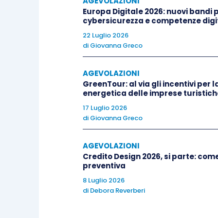
AGEVOLAZIONI
Europa Digitale 2026: nuovi bandi pe
Secondo il
comma 834
, l’agevolazio
cybersicurezza e competenze digit
Regolamento (UE) n. 1407/2013 del
22 Luglio 2026
di
Giovanna Greco
articoli 107 e 108 del Trattato sul fu
c.d.
de minimis
.
AGEVOLAZIONI
GreenTour: al via gli incentivi per l
Infine, si attribuisce a un successi
energetica delle imprese turistich
entrate, da adottare entro sessanta gio
17 Luglio 2026
di
Giovanna Greco
bilancio, il compito di stabilire le
mod
d’imposta
, al fine del rispetto del limi
AGEVOLAZIONI
milione di euro
per l’anno
2023
).
Credito Design 2026, si parte: co
preventiva
8 Luglio 2026
di
Debora Reverberi