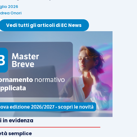
uglio 2026
drea Onori
Vedi tutti gli articoli di EC News
i in evidenza
età semplice