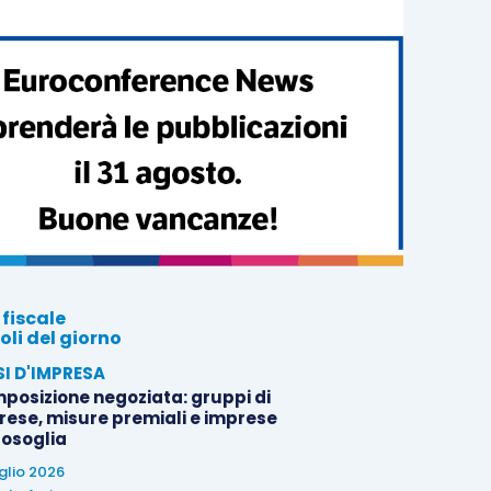
 fiscale
oli del giorno
SI D'IMPRESA
posizione negoziata: gruppi di
rese, misure premiali e imprese
tosoglia
uglio 2026