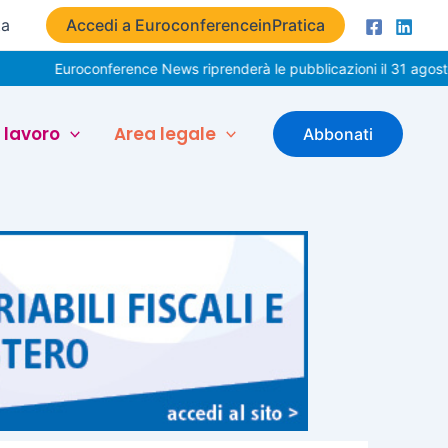
ta
Accedi a EuroconferenceinPratica
roconference News riprenderà le pubblicazioni il 31 agosto. Buone 
 lavoro
Area legale
Abbonati