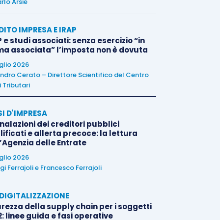
rlo Arsie
DITO IMPRESA E IRAP
 e studi associati: senza esercizio “in
ma associata” l’imposta non è dovuta
uglio 2026
ndro Cerato – Direttore Scientifico del Centro
 Tributari
SI D'IMPRESA
alazioni dei creditori pubblici
ificati e allerta precoce: la lettura
l’Agenzia delle Entrate
uglio 2026
igi Ferrajoli
e
Francesco Ferrajoli
E DIGITALIZZAZIONE
rezza della supply chain per i soggetti
: linee guida e fasi operative