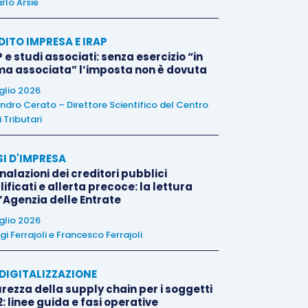
rlo Arsie
DITO IMPRESA E IRAP
 e studi associati: senza esercizio “in
ma associata” l’imposta non è dovuta
uglio 2026
ndro Cerato – Direttore Scientifico del Centro
 Tributari
SI D'IMPRESA
alazioni dei creditori pubblici
ificati e allerta precoce: la lettura
l’Agenzia delle Entrate
uglio 2026
igi Ferrajoli
e
Francesco Ferrajoli
E DIGITALIZZAZIONE
rezza della supply chain per i soggetti
: linee guida e fasi operative