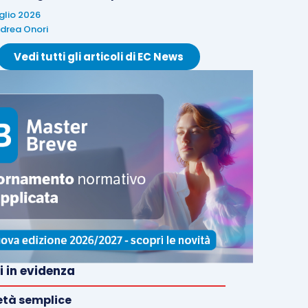
uglio 2026
drea Onori
Vedi tutti gli articoli di EC News
i in evidenza
età semplice