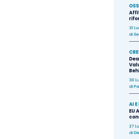
OSS
Affi
rif
31 L
di
Se
CRE
Dea
Val
Beh
30 L
di
Pa
AI 
EU A
con
27 L
di
Di