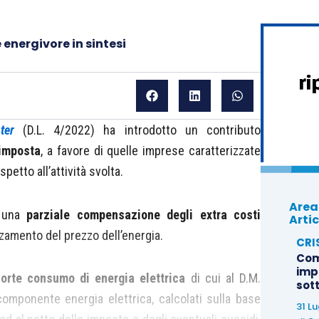
 energivore in sintesi
-
ter
(D.L. 4/2022) ha introdotto un contributo
’imposta
, a favore di quelle imprese caratterizzate
petto all’attività svolta.
Area
o una
parziale compensazione degli extra costi
Artic
zamento del prezzo dell’energia.
CRI
Com
imp
orte consumo di energia elettrica
di cui al D.M.
sot
componente energia elettrica, calcolati sulla base
31 L