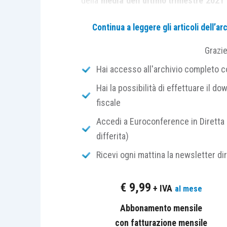
della
media dell’ultimo trimestre 2021
hanno subito un
incremento del cos
Continua a leggere gli articoli dell’
medesimo periodo dell’anno 2019.
Grazi
In questi casi, è riconosciuto un
co
Hai accesso all'archivio completo con
dei maggiori oneri sostenuti
, sotto fo
Hai la possibilità di effettuare il dow
spese sostenute
per la componente ener
fiscale
primo trimestre 2022.
Accedi a Euroconference in Diretta 
Ma cosa si deve intendere per imprese 
differita)
Ricevi ogni mattina la newsletter di
Il D.M. 21.12.2017, all’articolo 3 p
beneficiarie delle agevolazioni sono
€
9,99
+ IVA
al mese
elettrica
, calcolato nel periodo di rifer
Abbonamento mensile
uno dei seguenti requisiti:
con fatturazione mensile