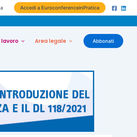
ta
Accedi a EuroconferenceinPratica
 lavoro
Area legale
Abbonati