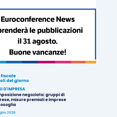
 fiscale
oli del giorno
SI D'IMPRESA
posizione negoziata: gruppi di
rese, misure premiali e imprese
tosoglia
uglio 2026