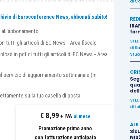
ed al netto delle imposte e degli eventuali sussidi,
di
Ca
to per KWh superiore al 30 per cento
relativo al
archivio di Euroconference News, abbonati subito!
RED
IRAP
e all'abbonamento
for
ntributo straordinario a parziale compensazione
31 L
 tutti gli articoli di EC News - Area fiscale
rma di
credito di imposta, pari al 20 per cento delle
di
Sa
nload in pdf di tutti gli articoli di EC News - Area
Studi
getica acquistata ed effettivamente utilizzata nel
CRI
il servizio di aggiornamento settimanale (in
Segn
energivore?
qual
del
rettamente sulla tua casella di posta
31 L
recisa che le Imprese a forte consumo di energia
di
Lu
 quelle che hanno un
consumo medio di energia
€
8,99
+ IVA
al mese
imento, pari ad
almeno 1 GWh/anno
e che rispettano
AI 
Promozione primo anno
Sicu
NIS2
con fatturazione anticipata