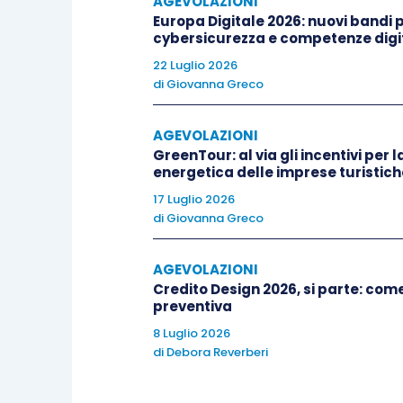
AGEVOLAZIONI
Europa Digitale 2026: nuovi bandi pe
Il credito d’imposta è
cumulabile
con al
cybersicurezza e competenze digit
costi, a condizione che tale cumulo,
22 Luglio 2026
formazione del reddito e della base 
di
Giovanna Greco
produttive, non porti al superamento de
AGEVOLAZIONI
GreenTour: al via gli incentivi per l
Il
codice tributo da utilizzare per usufr
energetica delle imprese turistich
17 Luglio 2026
Tale codice dovrà essere
inserit
di
Giovanna Greco
corrispondenza delle somme indicate
AGEVOLAZIONI
oppure, nei casi in cui l’esercente debb
Credito Design 2026, si parte: co
colonna “importi a debito versati”.
preventiva
8 Luglio 2026
Per utilizzare il credito in compen
di
Debora Reverberi
esclusivamente tramite i servizi tel