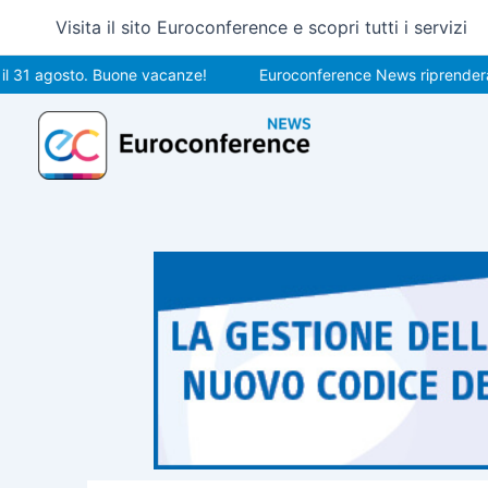
Vai
Visita il sito Euroconference e scopri tutti i servizi
al
contenuto
agosto. Buone vacanze!
Euroconference News riprenderà le pubb