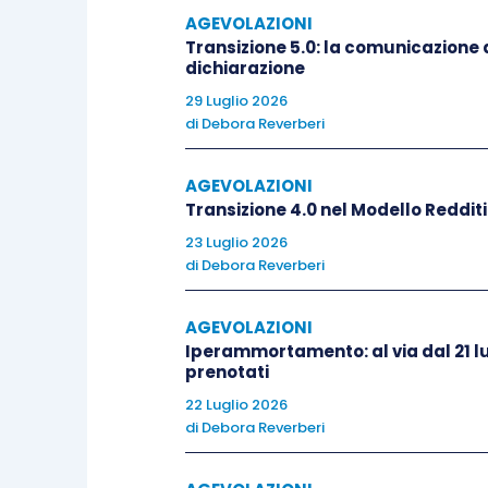
Cassa per i servizi energetici
AGEVOLAZIONI
D.L. 83/2012
.
Transizione 5.0: la comunicazione d
dichiarazione
29 Luglio 2026
Non accedono invece alle agevolazio
di
Debora Reverberi
difficoltà ai sensi della Comuni
concernente “
Orientamenti sugli aiuti di 
AGEVOLAZIONI
non finanziarie in difficoltà
”.
Transizione 4.0 nel Modello Reddit
23 Luglio 2026
di
Debora Reverberi
Il
credito d’imposta
attribuito è
utili
concorre alla formazione del reddit
AGEVOLAZIONI
cumulabile con altre agevolazioni che
Iperammortamento: al via dal 21 lu
che tale cumulo non porti al superamen
prenotati
22 Luglio 2026
Il credito d’imposta
di
Debora Reverberi
non rileva neanche 
comma 5, Tuir.