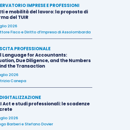
ERVATORIO IMPRESE E PROFESSIONI
tti e mobilità del lavoro: la proposta di
orma del TUIR
uglio 2026
ttore Fisco e Diritto d’Impresa di Assolombarda
SCITA PROFESSIONALE
l Language for Accountants:
uation, Due Diligence, and the Numbers
ind the Transaction
uglio 2026
trizia Canepa
E DIGITALIZZAZIONE
I Act e studi professionali: le scadenze
crete
uglio 2026
ego Barberi
e
Stefano Dovier