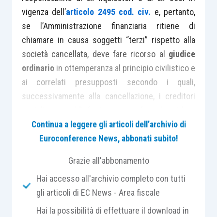
vigenza dell’
articolo 2495 cod. civ.
e, pertanto,
se l’Amministrazione finanziaria ritiene di
chiamare in causa soggetti “terzi” rispetto alla
società cancellata, deve fare ricorso al
giudice
ordinario
in ottemperanza al principio civilistico e
ai correlati presupposti secondo i quali,
successivamente alla cancellazione, i creditori
sociali non soddisfatti, possono far valere i loro
crediti nei confronti dei soci sino alla
Continua a leggere gli articoli dell’archivio di
concorrenza delle somme da questi riscosse in
Euroconference News, abbonati subito!
base al
bilancio finale di liquidazione
e nei
Grazie all'abbonamento
confronti dei liquidatori, se il mancato pagamento
Hai accesso all'archivio completo con tutti
fosse dipeso da loro
colpe
.
gli articoli di EC News - Area fiscale
Tuttavia, dando risalto ai recenti orientamenti
Hai la possibilità di effettuare il download in