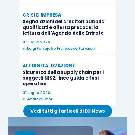
circostanza in cui l’
atto impositivo risulti essere
intestato ai soci o ai liquidatori
, gli stessi
CRISI D'IMPRESA
dovranno rappresentare che l’atto, emesso nei
Segnalazioni dei creditori pubblici
qualificati e allerta precoce: la
confronti della società, è invalido in quanto
lettura dell’Agenzia delle Entrate
fondato su una
norma illegittima
che non
31 Luglio 2026
permette la sua impugnazione da parte della
di
Luigi Ferrajoli
e
Francesco Ferrajoli
società estinta, oltre che attuata in assenza di
una precisa delega da parte della Legge 23/2014
AI E DIGITALIZZAZIONE
e, pertanto, non risulta essere riscontrabile
Sicurezza della supply chain per i
soggetti NIS2: linee guida e fasi
alcuna responsabilità
ex
articolo 36 del D.P.R.
operative
602/1973
. Infine i soci e liquidatori dovranno
31 Luglio 2026
obiettare che la motivazione pretesa dal
di
Andrea Onori
menzionato articolo 36 afferisce a circostanze
Vedi tutti gli articoli di EC News
manifestatesi
antecedentemente
all’estinzione
dell’ente e non a sedicenti “
sopravvenienze
”.