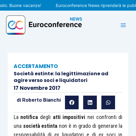
Vai
. Buone vacanze!
Euroconference News riprenderà le pubblicaz
al
contenuto
ACCERTAMENTO
Società estinte: la legittimazione ad
agire verso soci e liquidatori
17 Novembre 2017
di
Roberto Bianchi
La
notifica
degli
atti impositivi
nei confronti di
una
società estinta
non è in grado di generare la
responsabilità di
ex
liquidatori e di
ex
soci in