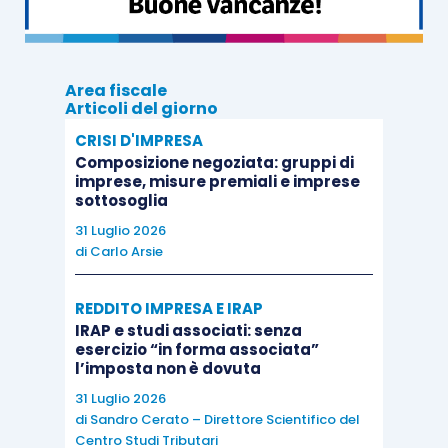
varie amministrazioni successivamente al suo
esaurimento. Tuttavia, sebbene in vigenza della
previsione contenuta nel
comma 4 dell’articolo
Area fiscale
28 del D.Lgs. 175/2014
, non è possibile attribuire
Articoli del giorno
legittimazione ad agire a un ente giuridicamente
CRISI D'IMPRESA
inesistente e, pertanto,
l’insussistenza di una
Composizione negoziata: gruppi di
imprese, misure premiali e imprese
società implica propriamente l’assenza di
sottosoglia
legittimazione dei suoi organi sociali
, anch’essi
31 Luglio 2026
decaduti.
di
Carlo Arsie
REDDITO IMPRESA E IRAP
Di conseguenza, nel caso di
notifica di un avviso
IRAP e studi associati: senza
di accertamento emesso nei confronti di una
esercizio “in forma associata”
società estinta
, i consegnatari dell’atto dovranno
l’imposta non è dovuta
eccepire, a titolo prudenziale, soltanto la
carenza
31 Luglio 2026
di
Sandro Cerato – Direttore Scientifico del
di legittimazione passiva
mentre nella
Centro Studi Tributari