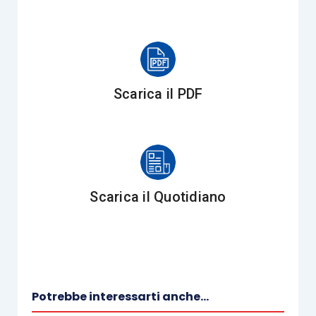
diritto di difesa del contribuente e di
delimitare
l’oggetto dell’eventuale contenzioso (
Cass. Civ.,
sent. n. 12497/2016
).
Tale condivisibile principio, di portata generale, è
Scarica il PDF
fondato sulla necessità che
in ogni avviso di
accertamento e di rettifica
siano presenti gli
elementi identificativi
della pretesa tributaria,
dovendosi escludere ogni formalismo
nell’indicazione delle norme di diritto violate,
Scarica il Quotidiano
quando chiaramente
evincibili
, o di tutti gli
elementi di prova, eventualmente integrabili in
sede di giudizio,
purché siano indicati gli
elementi di fatto e istruttori del procedimento
;
in sintesi, l’
obbligo di motivazione
può ritenersi
Potrebbe interessarti anche...
assolto
ove dalla motivazione dell’avviso emerga