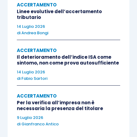
Cassazione, con la
sentenza n. 26046/2022
, è
ACCERTAMENTO
Linee evolutive dell’accertamento
tornata sull’argomento, con particolare
tributario
riferimento alla materia della
liquidazione delle
14 Luglio 2026
imposte sulla denuncia di successione
, resesi
di
Andrea Bongi
definitive
a seguito di pronuncia giudiziale.
ACCERTAMENTO
Il deterioramento dell’indice ISA come
Sul punto, il Giudice di legittimità ha ancora una
sintomo, non come prova autosufficiente
volta statuito che, nel caso in cui si versi in
14 Luglio 2026
ipotesi di avviso di liquidazione emesso sulla
di
Fabio Sartori
base di una
sentenza passata in giudicato
,
l’obbligo di motivazione si atteggia diversamente
ACCERTAMENTO
perché
il richiamo alla pronuncia giudiziale
e
Per la verifica all’impresa non è
necessaria la presenza del titolare
all’atto impositivo
su cui la stessa è intervenuta
9 Luglio 2026
risulterà
idoneo
ad assolvere all’onere
di
Gianfranco Antico
motivazionale per i crediti erariali interessati