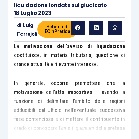
liquidazione fondato sul giudicato
18 Luglio 2023
di
Luigi
Scheda di
ECinPratica
Ferrajoli
La
motivazione dell’avviso di liquidazione
costituisce, in materia tributaria, questione di
grande attualità e rilevante interesse.
In generale, occorre premettere che la
motivazione
dell’
atto impositivo
– avendo la
funzione di delimitare l’ambito delle ragioni
adducibili dall’Ufficio nell’eventuale successiva
fase contenziosa e di mettere il contribuente in
grado di conoscere l’
an
e il
quantum
della
pretesa
tributaria
per approntare idonea difesa – è