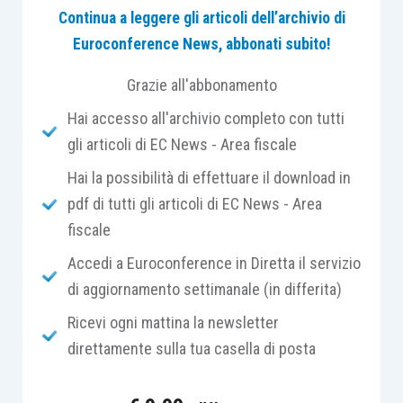
Continua a leggere gli articoli dell’archivio di
differenziata
in relazione alla
funzione
di
Euroconference News, abbonati subito!
ciascun atto.
Grazie all'abbonamento
In tal senso, secondo giurisprudenza costante,
Hai accesso all'archivio completo con tutti
fermo restando l’
onere della prova
gravante
gli articoli di EC News - Area fiscale
sull’Amministrazione Finanziaria, è sufficiente che
Hai la possibilità di effettuare il download in
la motivazione dell’avviso di liquidazione
pdf di tutti gli articoli di EC News - Area
contenga l’
enunciazione dei criteri astratti
in
fiscale
base ai quali è stato determinato il valore, senza
necessità di esplicitare gli
elementi di fatto
Accedi a Euroconference in Diretta il servizio
utilizzati per l’applicazione di essi, in quanto il
di aggiornamento settimanale (in differita)
contribuente, conosciuto il criterio di valutazione
Ricevi ogni mattina la newsletter
adottato, è già in condizione di
contestare e
direttamente sulla tua casella di posta
documentare l’infondatezza della pretesa
erariale
, senza poter invocare la violazione, ai