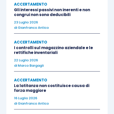
ACCERTAMENTO
una fedele e chiara ricostruzione di
tutti gli
Gli interessi passivi non inerenti e non
elementi costitutivi dell’obbligazione tributaria
,
congrui non sono deducibili
così da consentire una adeguata, efficace e piena
23 Luglio 2026
difesa in giudizio del contribuente.
di
Gianfranco Antico
ACCERTAMENTO
In materia opera poi altro principio per il quale “
la
I controlli sul magazzino aziendale e le
polisistematicità
del sistema tributario comporta
rettifiche inventariali
necessariamente che, in relazione a ciascuna
22 Luglio 2026
imposta,
la esistenza e la congruità della
di
Marco Bargagli
motivazione
del singolo atto impositivo sia
verificata
secondo le regole
dettate per il tributo cui
ACCERTAMENTO
La latitanza non costituisce causa di
l’atto stesso afferisce
” (
Cass. Civ., sent. n.
forza maggiore
5190/2015
).
16 Luglio 2026
di
Gianfranco Antico
Ciò premesso in linea generale, la Corte di