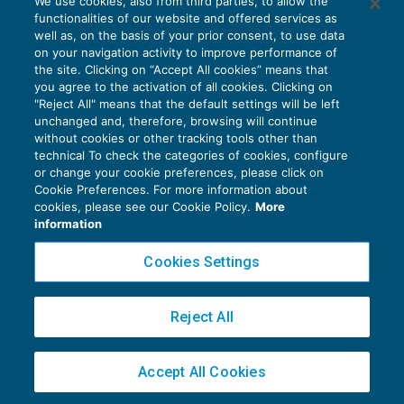
We use cookies, also from third parties, to allow the
EU AI Act e studi professionali: le
functionalities of our website and offered services as
scadenze concrete
well as, on the basis of your prior consent, to use data
on your navigation activity to improve performance of
27 Luglio 2026
the site. Clicking on “Accept All cookies” means that
di
Diego Barberi
e
Stefano Dovier
you agree to the activation of all cookies. Clicking on
"Reject All" means that the default settings will be left
unchanged and, therefore, browsing will continue
without cookies or other tracking tools other than
technical To check the categories of cookies, configure
or change your cookie preferences, please click on
Cookie Preferences. For more information about
Privacy Policy
cookies, please see our Cookie Policy.
More
Cookie Policy
information
Euroconference NEWS è una testata registrata al Tribunale di Milano Reg. n. 8556/2026
Cookies Settings
Direttore responsabile Sandro Cerato
Copyright 2016 ©
Gruppo Euroconference S.p.A.
v2.32.4
Reject All
Piazza Luigi Einaudi, 10N01 - 20124 Milano - info@ecnews.it
Capitale Sociale € 300.000,00 i.v. C.F. P.IVA Iscrizione Registro Imprese di Milano
Accept All Cookies
02776120236