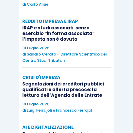
di
Carlo Arsie
evincibili i presupposti materiali e giuridici della
pretesa tributaria, essendo infatti sufficiente che
REDDITO IMPRESA E IRAP
tali elementi siano desumibili dalla motivazione
IRAP e studi associati: senza
della sentenza che ne costituisce il
esercizio “in forma associata”
l’imposta non è dovuta
presupposto
.
31 Luglio 2026
di
Sandro Cerato – Direttore Scientifico del
Centro Studi Tributari
CRISI D'IMPRESA
Segnalazioni dei creditori pubblici
qualificati e allerta precoce: la
lettura dell’Agenzia delle Entrate
31 Luglio 2026
di
Luigi Ferrajoli
e
Francesco Ferrajoli
AI E DIGITALIZZAZIONE