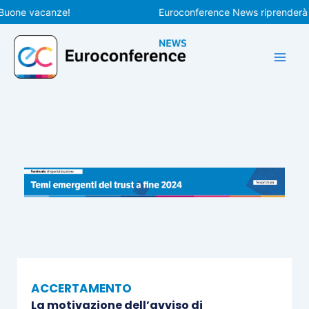
Vai
ne vacanze!
Euroconference News riprenderà le pub
al
contenuto
ACCERTAMENTO
La motivazione dell’avviso di