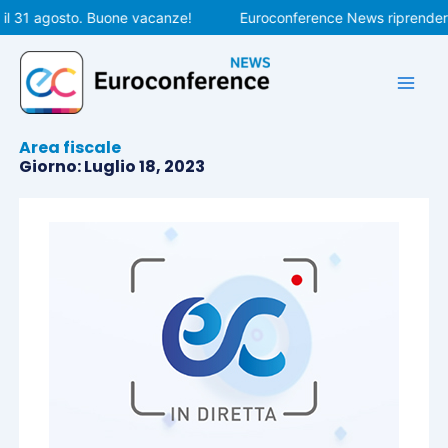
Vai
31 agosto. Buone vacanze!
Euroconference News riprenderà le 
al
contenuto
Area fiscale
Giorno: Luglio 18, 2023