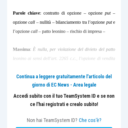
Parole chiave
: contratto di opzione – opzione
put
–
opzione
call
– nullità – bilanciamento tra l’opzione
put
e
l’opzione
call
– patto leonino – rischio di impresa –
Massima
:
È nulla, per violazione del divieto del patto
leonino ai sensi dell’art. 2265 c.c., l’opzione di vendita
che preveda un corrispettivo predeterminato,
Continua a leggere gratuitamente l'articolo del
comprensivo anche degli esborsi
medio tempore
eseguiti
giorno di EC News - Area legale
dal socio avente diritto di opzione, laddove tale
pattuizione determini nella concretezza l’esclusione del
Accedi subito con il tuo TeamSystem ID e se non
ce l'hai registrati e crealo subito!
socio dalla partecipazione al rischio di impresa.
Non hai TeamSystem ID?
Che cos'è?
Disposizioni applicate
: articoli
2265
c.c.,
2482-
bis
c.c.,