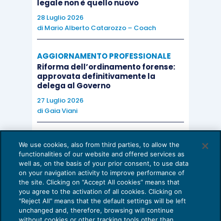
legale non è quello nuovo
28 Luglio 2026
di
Mario Alberto Catarozzo – Coach
AGGIORNAMENTO PROFESSIONALE
Riforma dell’ordinamento forense:
approvata definitivamente la
delega al Governo
27 Luglio 2026
di
Gaia Viani
AI E DIGITALIZZAZIONE DELLO STUDIO
We use cookies, also from third parties, to allow the
Come evitare le allucinazioni dell’AI:
functionalities of our website and offered services as
guida per l’avvocato
well as, on the basis of your prior consent, to use data
on your navigation activity to improve performance of
24 Luglio 2026
the site. Clicking on “Accept All cookies” means that
di
Sofia Savoia
you agree to the activation of all cookies. Clicking on
"Reject All" means that the default settings will be left
unchanged and, therefore, browsing will continue
without cookies or other tracking tools other than