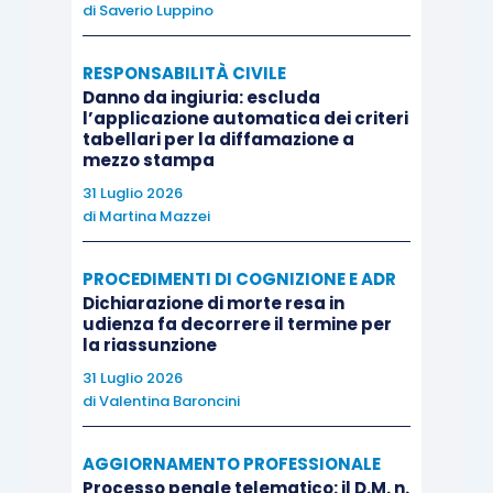
Infine, a nulla rileva la contestuale previsione di opzione
di
Saverio Luppino
call
a favore dell’attrice e nemmeno la circostanza che la
RESPONSABILITÀ CIVILE
convenuta abbia effettivamente eseguito esborsi in
Danno da ingiuria: escluda
favore della società
medio tempore
, poiché
la nullità in
l’applicazione automatica dei criteri
tabellari per la diffamazione a
discussione deve essere valutata nel momento genetico
mezzo stampa
del negozio.
31 Luglio 2026
di
Martina Mazzei
PROCEDIMENTI DI COGNIZIONE E ADR
Dichiarazione di morte resa in
udienza fa decorrere il termine per
la riassunzione
31 Luglio 2026
di
Valentina Baroncini
AGGIORNAMENTO PROFESSIONALE
Processo penale telematico: il D.M. n.