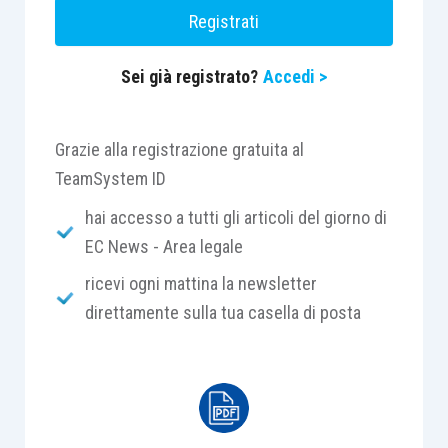
2482-
ter
c.c.
Registrati
Sei già registrato?
Accedi >
La controversia in esame riguarda la validità del
contratto di opzione stipulato dalle società Alfa e Beta
relativamente alle partecipazioni nella società Gamma.
Grazie alla registrazione gratuita al
TeamSystem ID
In particolare, le parti hanno convenuto un’opzione di
hai accesso a tutti gli articoli del giorno di
vendita irrevocabile ed incondizionata, in forza della
EC News - Area legale
quale Beta ha assunto il diritto di vendere ad Alfa, in un
ricevi ogni mattina la newsletter
dato lasso di tempo, le proprie partecipazioni in Gamma
direttamente sulla tua casella di posta
per il corrispettivo di euro 250.000,00; corrispettivo da
incrementarsi nel caso di eventuali esborsi sopportati
nello stesso periodo da Beta in esecuzione di qualsiasi
operazione societaria (a titolo esemplificativo, aumenti di