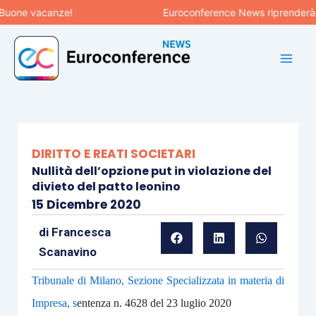
Vai
ne vacanze!
Euroconference News riprenderà le pu
al
contenuto
DIRITTO E REATI SOCIETARI
Nullità dell’opzione put in violazione del
divieto del patto leonino
15 Dicembre 2020
di
Francesca
Scanavino
Tribunale di Milano, Sezione Specializzata in materia di
Impresa, s
entenza n. 4628 del 23 luglio 2020