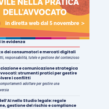
i in evidenza
tto dei consumatori e mercati digitali
tti, responsabilità, tutele e gestione del contenzioso
ziazione e comunicazione strategica
vvocati: strumenti pratici per gestire
olvere i conflitti
comportamenti adottare per gestire una
versia
ell’AI nello Studio legale: regole
rne, gestione del rischio e compliance