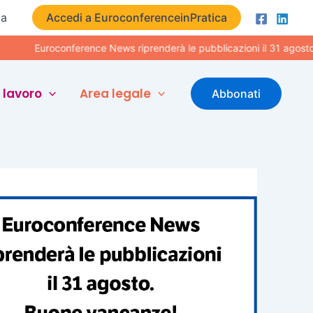
ta
Accedi a EuroconferenceinPratica
uroconference News riprenderà le pubblicazioni il 31 agosto. Buone
 lavoro
Area legale
Abbonati