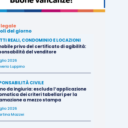
 legale
oli del giorno
ITTI REALI, CONDOMINIO E LOCAZIONI
bile privo del certificato di agibilità:
ponsabilità del venditore
uglio 2026
verio Luppino
PONSABILITÀ CIVILE
no da ingiuria: escluda l’applicazione
matica dei criteri tabellari per la
famazione a mezzo stampa
uglio 2026
rtina Mazzei