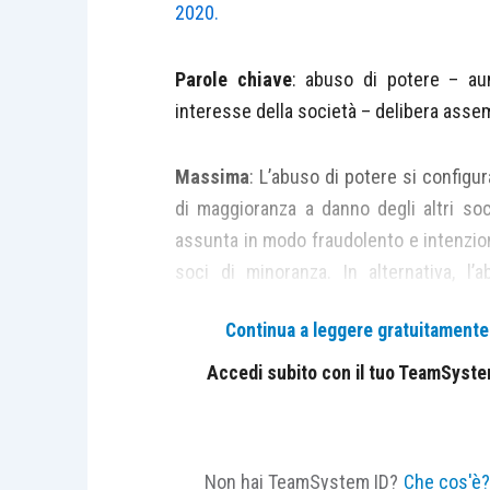
2020.
Parole chiave
: abuso di potere – au
interesse della società – delibera asse
Massima
: L’abuso di potere si configur
di maggioranza a danno degli altri soc
assunta in modo fraudolento e intenziona
soci di minoranza. In alternativa, l
assembleare in contrasto con l’interess
Continua a leggere gratuitamente l
economico-pratico del contratto di soci
da parte dei soci di maggioranza di un
Accedi subito con il tuo TeamSystem 
sociale.
CASO
Non hai TeamSystem ID?
Che cos'è