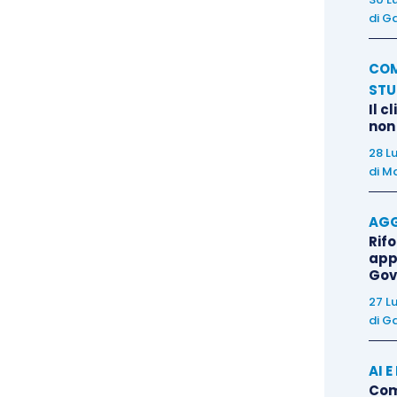
di
Ga
COM
a circa la figura dell’abuso di potere in caso di
STU
alcuni indizi valutabili dal giudice nella formazione
Il c
b. Milano 28 settembre 2006):
non
28 L
di
Ma
i altri soci che il socio di minoranza non ha i mezzi
ole, anche per effetto della reiterata mancata
AGG
recedenti;
Rif
app
Gov
ssimo e senza sovrapprezzo; e
27 L
di
Ga
 l’aumento di capitale.
AI 
Come