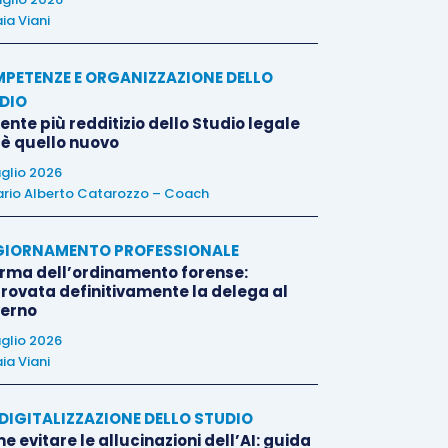
ia Viani
PETENZE E ORGANIZZAZIONE DELLO
DIO
liente più redditizio dello Studio legale
 è quello nuovo
uglio 2026
rio Alberto Catarozzo – Coach
IORNAMENTO PROFESSIONALE
orma dell’ordinamento forense:
rovata definitivamente la delega al
erno
uglio 2026
ia Viani
E DIGITALIZZAZIONE DELLO STUDIO
 evitare le allucinazioni dell’AI: guida