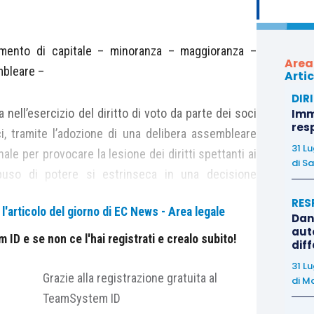
mento di capitale – minoranza – maggioranza –
Area
mbleare –
Artic
DIR
a nell’esercizio del diritto di voto da parte dei soci
Immo
res
i, tramite l’adozione di una delibera assembleare
31 L
le per provocare la lesione dei diritti spettanti ai
di
Sa
’abuso di potere si estrinseca in una decisione
e sociale – ossia in difformità rispetto allo scopo
RES
'articolo del giorno di EC News - Area legale
età – per essere il voto ispirato al perseguimento
Dan
auto
 interesse personale antitetico rispetto a quello
ID e se non ce l'hai registrati e crealo subito!
dif
31 L
Grazie alla registrazione gratuita al
di
Ma
TeamSystem ID
?