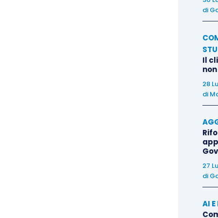
di
Ga
e dei terzi”.
COM
tro delle Imprese, nonostante le previsioni di cui agli
STU
go grazie alle prescrizioni di cui alla L.g. n. 580 del
Il c
to di Attuazione (D.P.R. n. 581 del 7.12.1995).
non
28 L
di
Ma
udenza del Giudice del registro presso il Tribunale di
to, per volontà del legislatore del 1993, le funzioni
AGG
ssegnata una insostituibile funzione informativa e
Rif
e l’unica fonte con validità legale dei fatti ed atti
app
Gov
stro, dunque, è destinato a creare nei confronti dei terzi
27 L
elato, della legalità e validità delle informazioni e dei
di
Ga
pubblico registro consiste nel diritto, riconosciuto ad
informazioni che hanno piena valenza giuridica, il che
AI 
 esatte e veritiere, che possono essere utilizzate in
Come