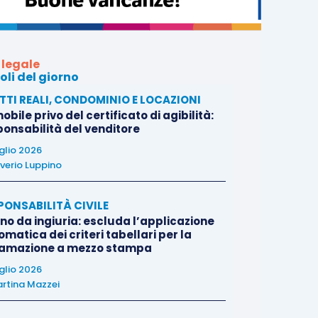
 legale
oli del giorno
ITTI REALI, CONDOMINIO E LOCAZIONI
bile privo del certificato di agibilità:
ponsabilità del venditore
uglio 2026
verio Luppino
PONSABILITÀ CIVILE
no da ingiuria: escluda l’applicazione
matica dei criteri tabellari per la
famazione a mezzo stampa
uglio 2026
rtina Mazzei