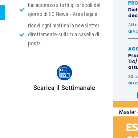
PRO
hai accesso a tutti gli articoli del
Dich
giorno di EC News - Area legale
deco
ro Imprese di un atto di citazione in giudizio per
31 L
ricevi ogni mattina la newsletter
901 c.c. sulle quote di partecipazione di società a
di
Va
direttamente sulla tua casella di
a rigettata dall’Ufficio del Registro delle Imprese
posta
i veniva richiesta l’iscrizione.
AGG
Proc
114/
poneva ricorso avanti il Giudice del Registro delle
att
il quale respingeva il ricorso a mente dell’art. 2188
30 L
di
Ga
Scarica il Settimanale
 il decreto del Giudice del Registro delle Imprese
con il provvedimento che si annota, concludeva
confermando il decreto del Giudice del Registro di