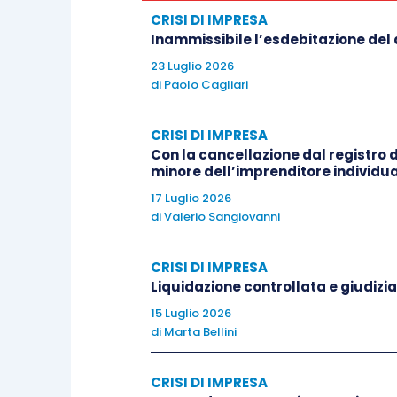
CRISI DI IMPRESA
SOLUZIONE
Inammissibile l’esdebitazione del d
23 Luglio 2026
La controversia rappresentata nel prov
di
Paolo Cagliari
tema del principio che regola la pubblicit
CRISI DI IMPRESA
Imprese.
Con la cancellazione dal registro
minore dell’imprenditore individua
In particolare, in ossequio al principi
17 Luglio 2026
iscritti al Registro delle Imprese, il T
di
Valerio Sangiovanni
relativa all’azione revocatoria non pos
tipico da un lato, ed escludendo, dall’a
CRISI DI IMPRESA
Liquidazione controllata e giudizia
iscrizioni, poiché l’effetto tipico dell’
15 Luglio 2026
di rendere inefficace l’atto disposi
di
Marta Bellini
procedente, senza incidere sulla titolar
senza incidere sulla composizione socie
CRISI DI IMPRESA