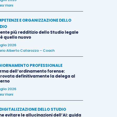
ia Viani
PETENZE E ORGANIZZAZIONE DELLO
DIO
liente più redditizio dello Studio legale
 è quello nuovo
uglio 2026
rio Alberto Catarozzo – Coach
IORNAMENTO PROFESSIONALE
orma dell’ordinamento forense:
rovata definitivamente la delega al
erno
uglio 2026
ia Viani
E DIGITALIZZAZIONE DELLO STUDIO
 evitare le allucinazioni dell’AI: guida