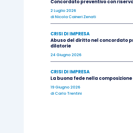
Concordato preventivo con riserva
QUESTIONI
2 Luglio 2026
di
Nicola Caineri Zenati
È cosa nota, che si rinviene sin dalla 
CRISI DI IMPRESA
1968, che la
protezione degli interessi
Abuso del diritto nel concordato 
pubblicità resa tramite l’Ufficio del Regis
dilatorie
24 Giugno 2026
In ossequio a tale principio di protezio
pubblicità tramite l’Ufficio di Registro
CRISI DI IMPRESA
La buona fede nella composizione
informazioni che la concernono, al fine d
19 Giugno 2026
tramite l’identicità degli atti da rende
di
Carlo Trentini
dell’Unione Europea.
Successivamente, il legislatore è in
Direttiva Europea 2009/101/CE del 16
oggetto di pubblicità obbligatoria, foss