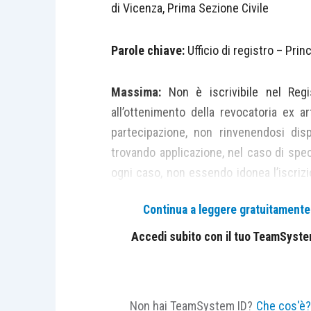
di Vicenza, Prima Sezione Civile
Parole chiave:
Ufficio di registro – Princ
Massima:
Non è iscrivibile nel Reg
all’ottenimento della revocatoria ex a
partecipazione, non rinvenendosi dis
trovando applicazione, nel caso di speci
ogni caso, non essendo idonea l’iscrizi
successivamente acquirenti (avendo, per
Continua a leggere gratuitamente l
giuridici di tutela).
Accedi subito con il tuo TeamSystem 
Riferimenti normativi:
art. 2188 c.c., 2
comma 6 lett. c) D.P.R. n. 581/1195.
Non hai TeamSystem ID?
Che cos'è