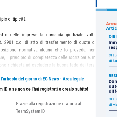
ipio di tipicità
Area
Artic
istro delle imprese la domanda giudiziale volta
DIR
rt. 2901 c.c. di atto di trasferimento di quote di
Immo
res
posizione normativa alcuna che lo preveda, non
31 L
e, il principio di completezza delle iscrizioni e, in
di
Sa
one richiesta ad escludere la buona fede dei terzi
altro, a disposizione il reclamante altri strumenti
RES
'articolo del giorno di EC News - Area legale
Dan
auto
ID e se non ce l'hai registrati e crealo subito!
dif
189 c.c.; 2193 c.c., 2901 c.c.; art. 7, 8, comma 6 e 11
31 L
Grazie alla registrazione gratuita al
di
Ma
TeamSystem ID
?