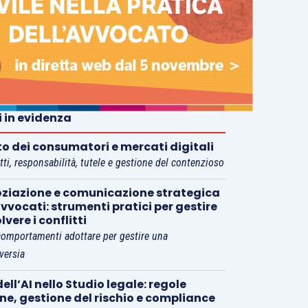
i in evidenza
tto dei consumatori e mercati digitali
tti, responsabilità, tutele e gestione del contenzioso
ziazione e comunicazione strategica
vvocati: strumenti pratici per gestire
olvere i conflitti
comportamenti adottare per gestire una
versia
ell’AI nello Studio legale: regole
rne, gestione del rischio e compliance