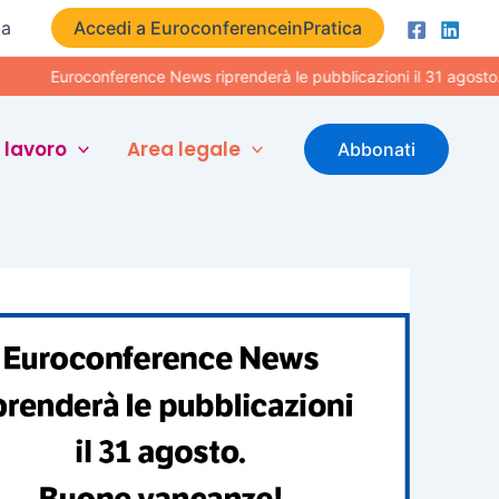
ta
Accedi a EuroconferenceinPratica
Euroconference News riprenderà le pubblicazioni il 31 agosto. Buon
 lavoro
Area legale
Abbonati