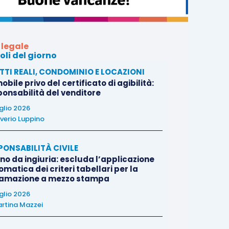
 legale
oli del giorno
ITTI REALI, CONDOMINIO E LOCAZIONI
bile privo del certificato di agibilità:
ponsabilità del venditore
uglio 2026
verio Luppino
PONSABILITÀ CIVILE
no da ingiuria: escluda l’applicazione
matica dei criteri tabellari per la
famazione a mezzo stampa
uglio 2026
rtina Mazzei