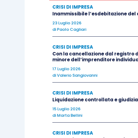
deve esercitare la sua discreziona
CRISI DI IMPRESA
in modo da rendere chiaramente 
Inammissibile l’esdebitazione del d
selezione delle risultanze probato
23 Luglio 2026
ribadendo come la qualità di o
di
Paolo Cagliari
autorizzata all’esercizio del cr
relativamente all’accertamento 
CRISI DI IMPRESA
Con la cancellazione dal registro
capo alla Banca, sottolinea come
minore dell’imprenditore individua
non integrando da sola la prova d
17 Luglio 2026
impone di considerare la professi
di
Valerio Sangiovanni
di credito esercitano la loro attivit
CRISI DI IMPRESA
A tale proposito si osservi come con
Liquidazione controllata e giudizia
stata ritenuta meritevole di accoglimen
15 Luglio 2026
di
Marta Bellini
una censura avente per oggetto l’es
considerare la circostanza della richies
CRISI DI IMPRESA
l’avvio di una pratica di affidamento, e 