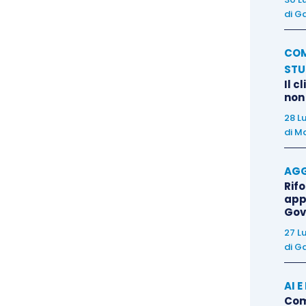
di
Ga
la Corte:
COM
 può non rilevare “
il momento in cui si realizza lo
STU
Il c
bitore al creditore, con conseguente depauperamento
non
chimento di quello del secondo
”
[13]
e sottolineando
28 L
i tale depauperamento che lo strumento revocatorio
di
Ma
 del resto, è rispetto a questo momento (di effettiva
tore – che non intenda correre il rischio di una futura
AGG
Rif
roneo “
anticipare la valutazione al tempo in cui è
app
te della … di somme corrispondenti a quello oggetto
Gov
ancora non aveva avuto luogo l’erogazione [sci/.: il
27 L
e di …»
”, ed infine
sottolineando
come la Corte
di
Ga
valutato la scientia decoctionis di pagamenti incidenti
mento a un tempo precedente allo stesso avvio del
AI 
Come