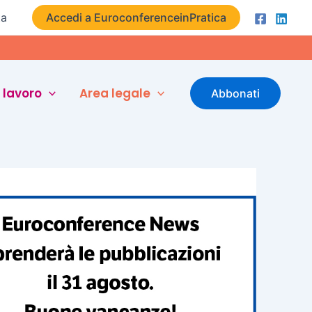
ta
Accedi a EuroconferenceinPratica
 lavoro
Area legale
Abbonati