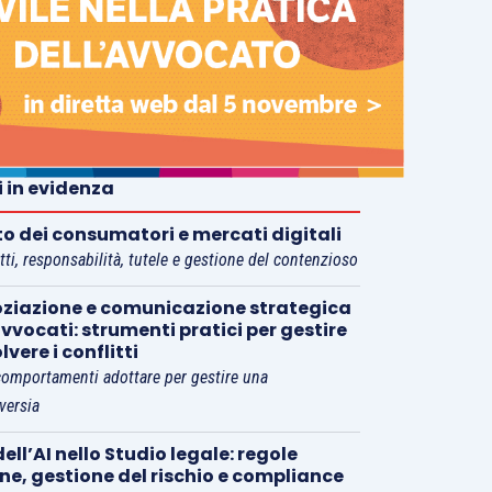
i in evidenza
tto dei consumatori e mercati digitali
tti, responsabilità, tutele e gestione del contenzioso
ziazione e comunicazione strategica
vvocati: strumenti pratici per gestire
olvere i conflitti
comportamenti adottare per gestire una
versia
ell’AI nello Studio legale: regole
rne, gestione del rischio e compliance