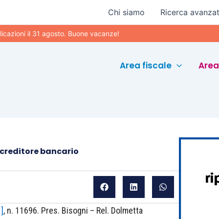
Chi siamo
Ricerca avanza
ni il 31 agosto. Buone vacanze!
Area fiscale
Area
l creditore bancario
1]
, n. 11696. Pres. Bisogni – Rel. Dolmetta