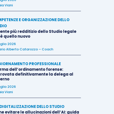
ia Viani
PETENZE E ORGANIZZAZIONE DELLO
DIO
liente più redditizio dello Studio legale
 è quello nuovo
uglio 2026
rio Alberto Catarozzo – Coach
IORNAMENTO PROFESSIONALE
orma dell’ordinamento forense:
rovata definitivamente la delega al
erno
uglio 2026
ia Viani
E DIGITALIZZAZIONE DELLO STUDIO
 evitare le allucinazioni dell’AI: guida