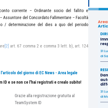
conto corrente – Ordinante socio del fallito e
– Assuntore del Concordato Fallimentare – Facoltà
Area
ento / determinazione del dies a quo del periodo
Artic
DIR
Immo
res
are
[2]
art. 67 comma 2 e comma 3 lett. b), art. 124
31 L
di
Sa
RES
'articolo del giorno di EC News - Area legale
Dan
auto
sso azione revocatoria di “
pagamenti normali
” e
ID e se non ce l'hai registrati e crealo subito!
dif
itori
” eseguita da un Ente Pubblico
[3]
, intervenuti
31 L
Grazie alla registrazione gratuita al
ne di fallimento, a valere di un rapporto bancario
di
Ma
TeamSystem ID
 del giudizio, nella posizione attorea, è succeduto
?