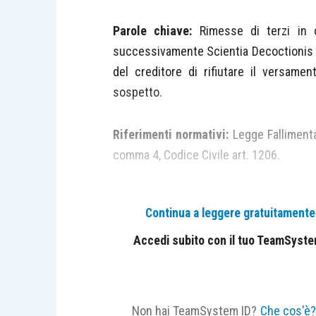
Parole chiave:
Rimesse di terzi in 
successivamente Scientia Decoctionis 
del creditore di rifiutare il versam
sospetto.
Riferimenti normativi:
Legge Falliment
comma 4, Codice Civile art. 1206.
CASO
Continua a leggere gratuitamente l
Una procedura fallimentare ha promo
Accedi subito con il tuo TeamSystem 
“
derivanti da pagamenti effettuate da deb
nel semestre anteriore alla dichiarazio
intestato all’impresa fallita. Nel corso
Non hai TeamSystem ID?
Che cos'è