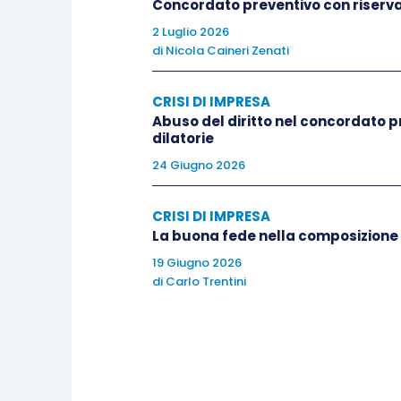
Concordato preventivo con riserva
della società, né le dettagliate informazio
2 Luglio 2026
consapevolezza circa la situazione econo
di
Nicola Caineri Zenati
acquisita conoscenza di affidamenti conce
segnalazione effettuata
”. Si osservi com
CRISI DI IMPRESA
ed informativi che, nella prassi bancari
Abuso del diritto nel concordato 
dilatorie
della situazione economico-finanziaria d
24 Giugno 2026
all’evoluzione normativo – regolamentare
precoce di cui le Istituzioni Creditizie 
CRISI DI IMPRESA
La buona fede nella composizione
In alto arreso, richiamato dalla Pronunc
19 Giugno 2026
“
più volte affermato
” secondo cui La Sup
di
Carlo Trentini
convincimento del giudice quanto alla
“
anche attraverso il ricorso alla presunz
avvedutezza e della normale ed ordinaria
professionale dell’“accipiens” e del contest