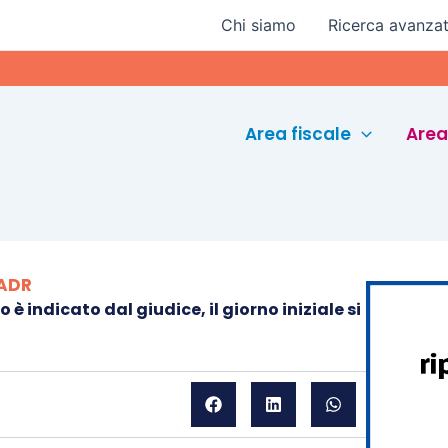
Chi siamo
Ricerca avanza
Eurocon
Area fiscale
Area
 ADR
o è indicato dal giudice, il giorno iniziale si