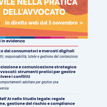
i in evidenza
tto dei consumatori e mercati digitali
tti, responsabilità, tutele e gestione del contenzioso
ziazione e comunicazione strategica
vvocati: strumenti pratici per gestire
olvere i conflitti
comportamenti adottare per gestire una
versia
ell’AI nello Studio legale: regole
rne, gestione del rischio e compliance