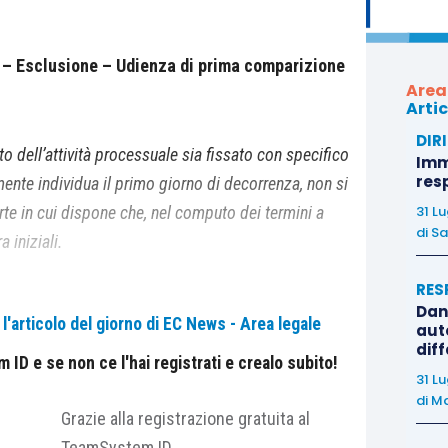
e – Esclusione – Udienza di prima comparizione
Area
Artic
DIR
to dell’attività processuale sia fissato con specifico
Immo
res
te individua il primo giorno di decorrenza, non si
31 L
rte in cui dispone che, nel computo dei termini a
di
Sa
a iniziali.
RES
Dan
'articolo del giorno di EC News - Area legale
auto
dif
mini di cui all’art. 183, comma 6 c.p.c. “con
ID e se non ce l'hai registrati e crealo subito!
31 L
di
Ma
Grazie alla registrazione gratuita al
TeamSystem ID