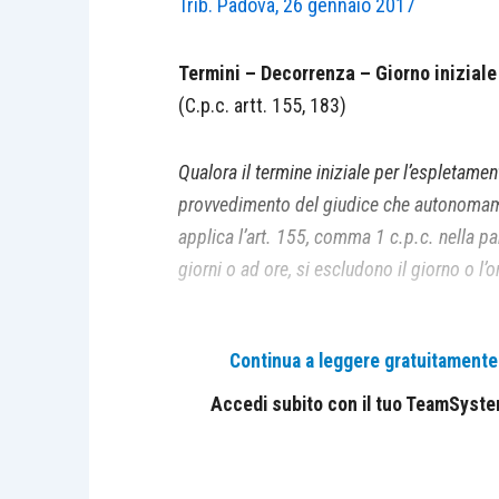
Trib. Padova, 26 gennaio 2017
Termini – Decorrenza – Giorno inizial
(C.p.c. artt. 155, 183)
Qualora il termine iniziale per l’espletamen
provvedimento del giudice che autonomamen
applica l’art. 155, comma 1 c.p.c. nella pa
giorni o ad ore, si escludono il giorno o l’or
IL CASO
Continua a leggere gratuitamente l
In prima udienza, il giudice assegna i ter
Accedi subito con il tuo TeamSystem 
decorrenza dal 31.10.16”.