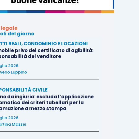
 legale
oli del giorno
ITTI REALI, CONDOMINIO E LOCAZIONI
bile privo del certificato di agibilità:
ponsabilità del venditore
uglio 2026
verio Luppino
PONSABILITÀ CIVILE
no da ingiuria: escluda l’applicazione
matica dei criteri tabellari per la
famazione a mezzo stampa
uglio 2026
rtina Mazzei