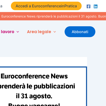
ta
Accedi a EuroconferenceinPratica
ference News riprenderà le pubblicazioni il 31 agosto. Buone vacan
 lavoro
Area legale
Abbonati