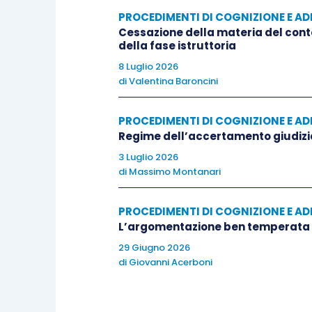
In queste ipotesi, la questione attiene al
PROCEDIMENTI DI COGNIZIONE E AD
Cessazione della materia del cont
deve contare i giorni di cui si compone i
della fase istruttoria
8 Luglio 2026
La lettura dell’art. 155 c.p.c. suggerisc
di
Valentina Baroncini
giudice sia escluso dal conteggio.
PROCEDIMENTI DI COGNIZIONE E AD
Regime dell’accertamento giudizia
Secondo il Tribunale di Padova, al contrari
3 Luglio 2026
conseguentemente, il primo giorno di de
di
Massimo Montanari
La distinzione tra termini “legali” e “giud
PROCEDIMENTI DI COGNIZIONE E AD
opererebbe l’art. 155 c.p.c., e pertanto l
L’argomentazione ben temperata n
giorno utile) non sembra in realtà recep
29 Giugno 2026
di
Giovanni Acerboni
E’ vero infatti che per i primi è affermata
dunque il giorno iniziale non si computa: (