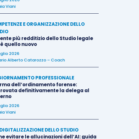
ia Viani
PETENZE E ORGANIZZAZIONE DELLO
DIO
liente più redditizio dello Studio legale
 è quello nuovo
uglio 2026
rio Alberto Catarozzo – Coach
IORNAMENTO PROFESSIONALE
orma dell’ordinamento forense:
rovata definitivamente la delega al
erno
uglio 2026
ia Viani
E DIGITALIZZAZIONE DELLO STUDIO
 evitare le allucinazioni dell’AI: guida