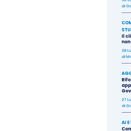
di
Ga
 Lgs. 169/2007, “ha natura dilatoria ‘a decorrenza
iterio generale di cui all’art. 155, comma 1, c.p.c.,
COM
luglio 2016, n. 14179); (ii) nelle controversie
STU
so è a decorrenza successiva “e va, pertanto,
Il c
 conteggiando quello finale, è soggetto all’art.
non
i) ai fini della verifica della tempestività della
28 L
di
Ma
cui all’art. 166 c.p.c. “va calcolato escludendo il
enza di comparizione indicata nell’atto di citazione
AGG
1, c.p.c.” (Cass., 2 settembre 2013, n. 20117).
Rif
app
Gov
i di decorrenza differiti per provvedimento
27 L
ratività dell’art. 155 c.c.
di
Ga
tti, non si rinvengono precedenti conformi alla
AI 
orti di merito (e anche presso lo stesso Tribunale
Come