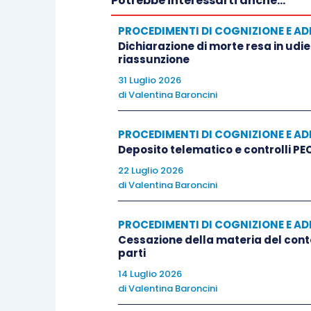
Potrebbe interessarti anche...
letterale recita: “nel computo dei termini
iniziali” e che, nel caso di specie, è sta
PROCEDIMENTI DI COGNIZIONE E AD
astratta esplicita il giorno di decorrenza
Dichiarazione di morte resa in udie
riassunzione
31 Luglio 2026
Si pensi al caso in cui il giudice, all’u
di
Valentina Baroncini
senza altre specificazioni i termini di 
replica, o, per rimanere alla fattispecie i
PROCEDIMENTI DI COGNIZIONE E AD
chiedano l’appendice di trattazione scrit
Deposito telematico e controlli PEC
anziché, come avvenuto nel caso di speci
22 Luglio 2026
da un giorno indicato
ad hoc
– conceda i 
di
Valentina Baroncini
ipotesi, pacificamente, il termine dovrà
data dell’udienza.
PROCEDIMENTI DI COGNIZIONE E AD
Cessazione della materia del conte
parti
Quid iuris
se invece il giudice (in udien
14 Luglio 2026
parti e comunicato alle stesse dalla canc
di
Valentina Baroncini