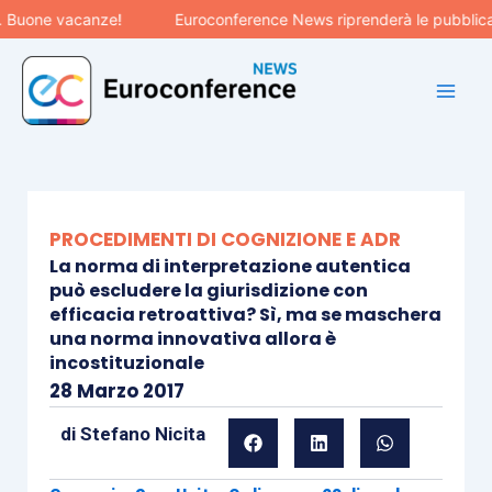
Vai
 vacanze!
Euroconference News riprenderà le pubblicazioni il
al
contenuto
PROCEDIMENTI DI COGNIZIONE E ADR
La norma di interpretazione autentica
può escludere la giurisdizione con
efficacia retroattiva? Sì, ma se maschera
una norma innovativa allora è
incostituzionale
28 Marzo 2017
di
Stefano Nicita