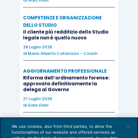
di
Gaia Viani
COMPETENZE E ORGANIZZAZIONE
DELLO STUDIO
Il cliente più redditizio dello Studio
legale non è quello nuovo
28 Luglio 2026
di
Mario Alberto Catarozzo – Coach
AGGIORNAMENTO PROFESSIONALE
Riforma dell’ordinamento forense:
approvata definitivamente la
delega al Governo
27 Luglio 2026
di
Gaia Viani
AI E DIGITALIZZAZIONE DELLO STUDIO
We use cookies, also from third parties, to allow the
Come evitare le allucinazioni dell’AI:
functionalities of our website and offered services as
guida per l’avvocato