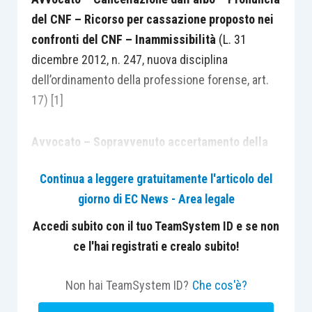
del CNF – Ricorso per cassazione proposto nei
confronti del CNF
–
Inammissibilità
(L. 31
dicembre 2012, n. 247, nuova disciplina
dell’ordinamento della professione forense, art.
17) [1]
Avvocato – Sopravvenuto accertamento della
originaria insussistenza del titolo esibito per
Continua a leggere gratuitamente l'articolo del
l’iscrizione – Cancellazione dall’albo – Difetto
giorno di EC News - Area legale
di preventiva convocazione dinanzi al consiglio
dell’ordine territoriale – Nullità del
Accedi subito con il tuo TeamSystem ID e se non
provvedimento
(L. 31 dicembre 2012, n. 247, art.
ce l'hai registrati e crealo subito!
17) [2]
Non hai TeamSystem ID?
Che cos'è?
[1]
In tema di impugnazioni esperibili avverso il