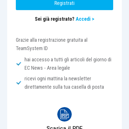
Registrati
provvedimento di cancellazione dall’albo degli
avvocati, è inammissibile il ricorso per cassazione
Sei già registrato?
Accedi >
promosso nei confronti del Consiglio Nazionale
Forense quale contraddittore necessario.
Grazie alla registrazione gratuita al
[2]
Il provvedimento di cancellazione dall’albo degli
TeamSystem ID
avvocati per sopravvenuto accertamento della
hai accesso a tutti gli articoli del giorno di
originaria insussistenza del titolo esibito per
EC News - Area legale
l’iscrizione è nullo ove sia stata omessa la
ricevi ogni mattina la newsletter
preventiva convocazione dell’interessato dinanzi al
direttamente sulla tua casella di posta
consiglio dell’ordine territoriale.
CASO
[1] [2] Il consiglio dell’ordine degli avvocati di
Scarica il PDF