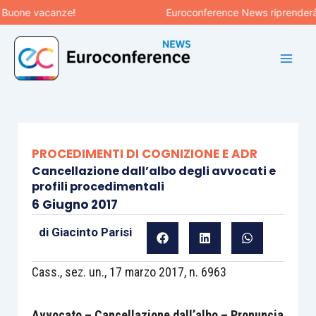
Vai
one vacanze!
Euroconference News riprenderà le pu
al
contenuto
PROCEDIMENTI DI COGNIZIONE E ADR
Cancellazione dall’albo degli avvocati e
profili procedimentali
6 Giugno 2017
di
Giacinto Parisi
Cass., sez. un., 17 marzo 2017, n. 6963
Avvocato – Cancellazione dall’albo – Pronuncia