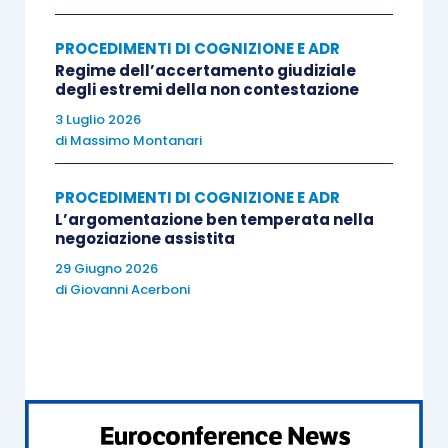
PROCEDIMENTI DI COGNIZIONE E ADR
[2] La Suprema Corte ha poi ritenuto il ricorso
Regime dell’accertamento giudiziale
fondato.
degli estremi della non contestazione
3 Luglio 2026
di
Massimo Montanari
Il CNF avrebbe infatti omesso di considerare che,
ai sensi dell’art. 17, comma 3, l. 247/2012, nei
PROCEDIMENTI DI COGNIZIONE E ADR
procedimenti relativi all’iscrizione e alla
L’argomentazione ben temperata nella
cancellazione dall’albo (ovvero dall’elenco
negoziazione assistita
speciale degli avvocati stabiliti) trovano
29 Giugno 2026
di
Giovanni Acerboni
applicazione, in quanto compatibili, le norme che
regolamentano il procedimento disciplinare.
Conseguentemente, poiché secondo un principio
generale, desumibile dall’art. 45 r.d. 1578/1933 e
finalizzato a garantire il rispetto del principio del