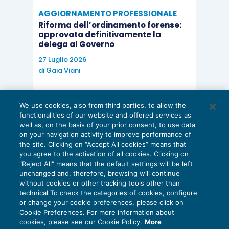
con avviso di ricevimento» il consiglio «invita
AGGIORNAMENTO PROFESSIONALE
l’iscritto a presentare eventuali osservazioni
Riforma dell’ordinamento forense:
entro un termine non inferiore a trenta giorni dal
approvata definitivamente la
delega al Governo
ricevimento di tale raccomandata. L’iscritto può
27 Luglio 2026
chiedere di essere ascoltato personalmente».
di
Gaia Viani
Fermo dunque il rispetto del principio del
AI E DIGITALIZZAZIONE DELLO STUDIO
contradditorio e del diritto di difesa
We use cookies, also from third parties, to allow the
Come evitare le allucinazioni dell’AI:
functionalities of our website and offered services as
guida per l’avvocato
dell’incolpato, garantiti dall’invito alla
well as, on the basis of your prior consent, to use data
on your navigation activity to improve performance of
presentazione di osservazioni ovvero
24 Luglio 2026
the site. Clicking on “Accept All cookies” means that
di
Sofia Savoia
dall’audizione personale fissata su richiesta del
you agree to the activation of all cookies. Clicking on
"Reject All" means that the default settings will be left
medesimo interessato (cfr. Consiglio naz.
unchanged and, therefore, browsing will continue
forense 25 maggio 2015, n. 72, in
goo.gl/sM5ArQ
),
without cookies or other tracking tools other than
technical To check the categories of cookies, configure
non pare possibile estendere
tout court
nel
or change your cookie preferences, please click on
procedimento
de quo
il principio sancito in
Cookie Preferences. For more information about
Privacy Policy
cookies, please see our Cookie Policy.
More
materia di procedimenti disciplinari.
Cookie Policy