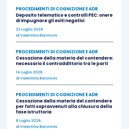
configurerebbe quale condizione necessaria per
PROCEDIMENTI DI COGNIZIONE E ADR
l’adozione dei provvedimenti conseguenti alla
Deposito telematico e controlli PEC: onere
rilevata mancanza dei requisiti per l’iscrizione.
di impugnare gli esiti negativi
22 Luglio 2026
Avverso la predetta sentenza veniva quindi
di
Valentina Baroncini
proposto ricorso per cassazione, il quale era
notificato anche nei confronti del CNF.
PROCEDIMENTI DI COGNIZIONE E ADR
Cessazione della materia del contendere:
necessario il contraddittorio tra le parti
SOLUZIONE
14 Luglio 2026
di
Valentina Baroncini
[1] In via preliminare, la proposizione del ricorso
PROCEDIMENTI DI COGNIZIONE E ADR
nei confronti del CNF è stata ritenuta
Cessazione della materia del contendere
inammissibile, atteso che, essendo questi il
per fatti sopravvenuti alla chiusura della
giudice che ha emesso la decisione impugnata,
fase istruttoria
non può essere per definizione parte del
8 Luglio 2026
di
Valentina Baroncini
procedimento di legittimità.