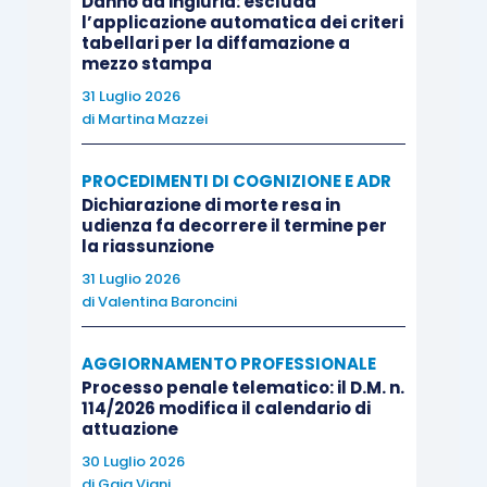
Danno da ingiuria: escluda
e, dunque, del medesimo provvedimento di
l’applicazione automatica dei criteri
tabellari per la diffamazione a
cancellazione dall’elenco degli avvocati stabiliti.
mezzo stampa
31 Luglio 2026
QUESTIONI
di
Martina Mazzei
[1] In senso conforme al principio sancito dalla
PROCEDIMENTI DI COGNIZIONE E ADR
Dichiarazione di morte resa in
prima massima in epigrafe, v.,
ex multis
, Cass.,
udienza fa decorrere il termine per
Sez. Un., 5 dicembre 2016, n. 24739,
Foro it.
, Rep.
la riassunzione
2016, voce
Avvocato
, n. 80; 20 settembre 2016, n.
31 Luglio 2026
18395,
ibid.
, voce cit., n. 87, richiamata in
di
Valentina Baroncini
motivazione.
AGGIORNAMENTO PROFESSIONALE
Processo penale telematico: il D.M. n.
Secondo il consolidato orientamento
114/2026 modifica il calendario di
attuazione
giurisprudenziale, infatti, nel giudizio di
impugnazione delle decisioni del CNF dinanzi alla
30 Luglio 2026
di
Gaia Viani