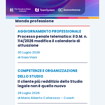
1578/1933), secondo cui nessuna sanzione può
essere comminata senza la previa audizione del
soggetto coinvolto: cfr. Cass., sez. un., 1° marzo
Mondo professione
2012, n. 3182,
Foro it.
, Rep. 2013, voce
Avvocato
,
n. 263, richiamata in motivazione.
AGGIORNAMENTO PROFESSIONALE
Processo penale telematico: il D.M. n.
114/2026 modifica il calendario di
Al contempo, tale interpretazione
attuazione
giurisprudenziale non appare condivisibile nella
30 Luglio 2026
di
Gaia Viani
parte in cui si pone in contrasto con la lettera del
nuovo art. 17, comma 12, l. 247/2012, il quale,
COMPETENZE E ORGANIZZAZIONE
dettando una disciplina procedimentale
ad hoc
DELLO STUDIO
per l’ipotesi in cui il consiglio dell’ordine intenda
Il cliente più redditizio dello Studio
rigettare la domanda di iscrizione ovvero
legale non è quello nuovo
procedere alla cancellazione dagli albi, elenchi e
28 Luglio 2026
di
Mario Alberto Catarozzo – Coach
registri, prescrive che «con lettera raccomandata