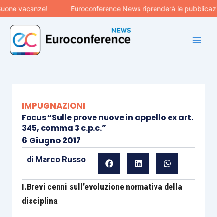
Vai
acanze!
Euroconference News riprenderà le pubblicazioni il 31
al
contenuto
IMPUGNAZIONI
Focus “Sulle prove nuove in appello ex art.
345, comma 3 c.p.c.”
6 Giugno 2017
di
Marco Russo
I.Brevi cenni sull’evoluzione normativa della
disciplina