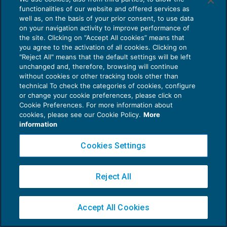
functionalities of our website and offered services as
PROCEDIMENTI DI COGNIZIONE E ADR
well as, on the basis of your prior consent, to use data
Dichiarazione di morte resa in
on your navigation activity to improve performance of
udienza fa decorrere il termine per
the site. Clicking on “Accept All cookies” means that
la riassunzione
you agree to the activation of all cookies. Clicking on
31 Luglio 2026
"Reject All" means that the default settings will be left
di
Valentina Baroncini
unchanged and, therefore, browsing will continue
without cookies or other tracking tools other than
technical To check the categories of cookies, configure
AGGIORNAMENTO PROFESSIONALE
or change your cookie preferences, please click on
Cookie Preferences. For more information about
Processo penale telematico: il D.M. n.
cookies, please see our Cookie Policy.
More
114/2026 modifica il calendario di
information
attuazione
30 Luglio 2026
Cookies Settings
di
Gaia Viani
Vedi tutti gli articoli di EC News
Reject All
Accept All Cookies