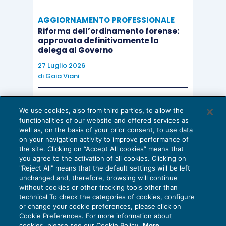
AGGIORNAMENTO PROFESSIONALE
Riforma dell’ordinamento forense:
approvata definitivamente la
delega al Governo
27 Luglio 2026
di
Gaia Viani
AI E DIGITALIZZAZIONE DELLO STUDIO
We use cookies, also from third parties, to allow the
Come evitare le allucinazioni dell’AI:
functionalities of our website and offered services as
guida per l’avvocato
well as, on the basis of your prior consent, to use data
on your navigation activity to improve performance of
24 Luglio 2026
the site. Clicking on “Accept All cookies” means that
di
Sofia Savoia
you agree to the activation of all cookies. Clicking on
"Reject All" means that the default settings will be left
unchanged and, therefore, browsing will continue
without cookies or other tracking tools other than
technical To check the categories of cookies, configure
or change your cookie preferences, please click on
Cookie Preferences. For more information about
Privacy Policy
cookies, please see our Cookie Policy.
More