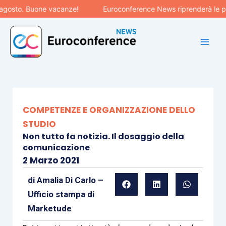
Vai
to. Buone vacanze!
Euroconference News riprenderà le pubblic
al
contenuto
COMPETENZE E ORGANIZZAZIONE DELLO
STUDIO
Non tutto fa notizia. Il dosaggio della
comunicazione
2 Marzo 2021
di
Amalia Di Carlo –
Ufficio stampa di
Marketude