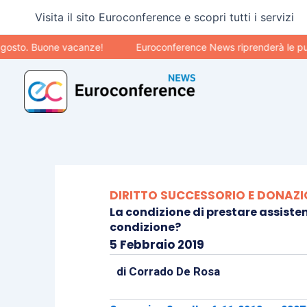
Vai
Visita il sito Euroconference e scopri tutti i servizi
al
contenuto
to. Buone vacanze!
Euroconference News riprenderà le pubblic
DIRITTO SUCCESSORIO E DONAZI
La condizione di prestare assisten
condizione?
5 Febbraio 2019
di
Corrado De Rosa