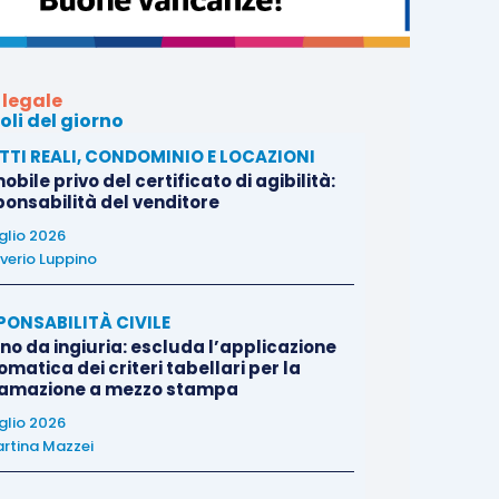
 legale
oli del giorno
ITTI REALI, CONDOMINIO E LOCAZIONI
bile privo del certificato di agibilità:
ponsabilità del venditore
uglio 2026
verio Luppino
PONSABILITÀ CIVILE
no da ingiuria: escluda l’applicazione
matica dei criteri tabellari per la
famazione a mezzo stampa
uglio 2026
rtina Mazzei