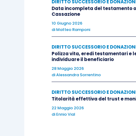
DIRITTO SUCCESSORIO E DONAZION
fosse qualificata come un valido onere
Data incompleta del testamento olo
Cassazione
lascito in favore della figlia, mentre se
10 Giugno 2026
l’abbattimento del valore (e il conseguen
di
Matteo Ramponi
sede di riunione fittizia).
DIRITTO SUCCESSORIO E DONAZION
SOLUZIONE
Polizza vita, eredi testamentari e 
individuare il beneficiario
28 Maggio 2026
La Suprema Corte con la sentenza in es
di
Alessandra Sorrentino
che la clausola testamentaria in oggett
DIRITTO SUCCESSORIO E DONAZION
Se si trattasse di un
modus
, o onere te
Titolarità effettiva del trust e mo
efficacia: della disposizione erano benefi
22 Maggio 2026
di
Ennio Vial
data di apertura della successione pater
evidente la sua concreta inattuabilità pe