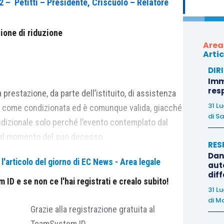
2 – Petitti – Presidente, Criscuolo – Relatore
ione di riduzione
Area
Artic
DIR
Immo
res
a prestazione, da parte dell’istituito, di assistenza
31 L
ata come condizionata ed è comunque valida, giacché
di
Sa
dizionale solo perché l’evento contemplato dal
o al momento del suo decesso.
RES
Dan
'articolo del giorno di EC News - Area legale
auto
n caso di istituzione condizionata di erede, potesse
dif
zione, del valore della prestazione di assistenza
ID e se non ce l'hai registrati e crealo subito!
31 L
a previsione siffatta a clausola testamentaria
di
Ma
Grazie alla registrazione gratuita al
ere i propri effetti obbligatori esclusivamente a
TeamSystem ID