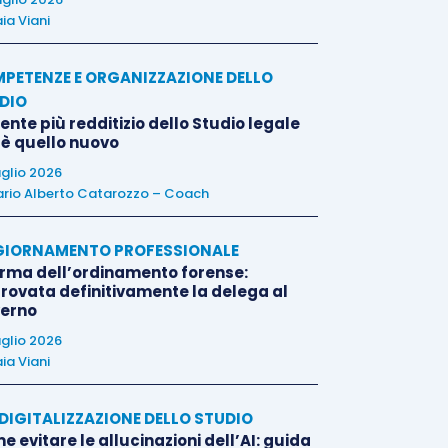
ia Viani
PETENZE E ORGANIZZAZIONE DELLO
DIO
liente più redditizio dello Studio legale
 è quello nuovo
uglio 2026
rio Alberto Catarozzo – Coach
IORNAMENTO PROFESSIONALE
orma dell’ordinamento forense:
rovata definitivamente la delega al
erno
uglio 2026
ia Viani
E DIGITALIZZAZIONE DELLO STUDIO
 evitare le allucinazioni dell’AI: guida