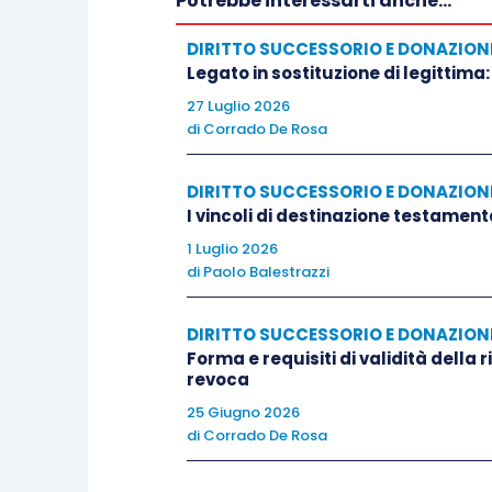
Potrebbe interessarti anche...
CASO
DIRITTO SUCCESSORIO E DONAZION
Legato in sostituzione di legittima
Il
de cuius
in un testamento attribuisce al
27 Luglio 2026
quelli lasciati agli altri tre figli, con la
di
Corrado De Rosa
DIRITTO SUCCESSORIO E DONAZION
“
Preciso che i beni immobili che lascio a m
I vincoli di destinazione testament
immobili che lascio agli altri tre miei fig
1 Luglio 2026
l’obbligo di assistere e servire amorevolm
di
Paolo Balestrazzi
Gli altri figli impugnano il testamento, l
DIRITTO SUCCESSORIO E DONAZION
Forma e requisiti di validità della 
revoca
Si pone il problema della qualificazione 
25 Giugno 2026
come un onere apposto al lascito, o piut
di
Corrado De Rosa
La risposta incide sull’operatività dell’a