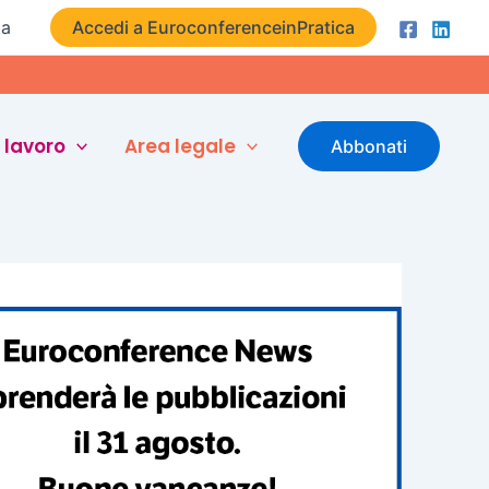
ta
Accedi a EuroconferenceinPratica
 lavoro
Area legale
Abbonati