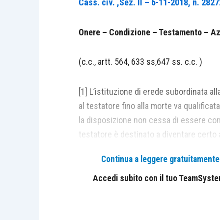
Cass. civ. ,Sez. II –
6-11-2018, n. 2827
Onere – Condizione – Testamento – Az
(c.c., artt. 564, 633 ss,647 ss. c.c. )
[1] L’istituzione di erede subordinata all
al testatore fino alla morte va qualific
la disposizione non cessa di essere con
testatore è destinato a diventare cert
Continua a leggere gratuitamente l
(Nella specie, la S.C., nel negare che, i
tenersi conto, ai fini dell’azione di ridu
Accedi subito con il tuo TeamSystem 
resa, ha escluso la riconducibilità di un
modale, considerato che, producendo l’on