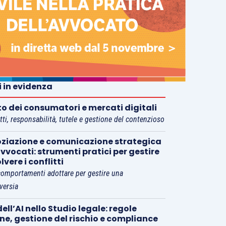
i in evidenza
tto dei consumatori e mercati digitali
tti, responsabilità, tutele e gestione del contenzioso
ziazione e comunicazione strategica
vvocati: strumenti pratici per gestire
olvere i conflitti
comportamenti adottare per gestire una
versia
ell’AI nello Studio legale: regole
rne, gestione del rischio e compliance