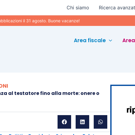
Chi siamo
Ricerca avanza
azioni il 31 agosto. Buone vacanze!
Area fiscale
Area
ONI
za al testatore fino alla morte: onere o