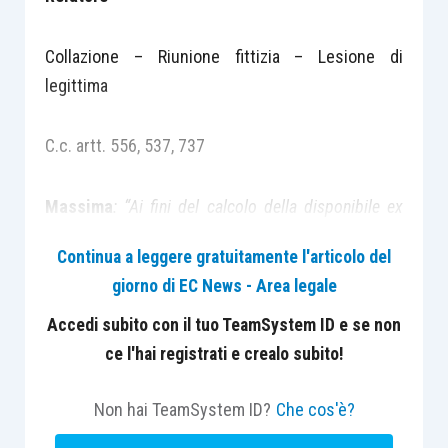
Collazione – Riunione fittizia – Lesione di
legittima
C.c. artt. 556, 537, 737
Massima
: “Ai fini del calcolo della disponibile ex
art. 556 c.c., sono sempre assoggettate a riunione
Continua a leggere gratuitamente l'articolo del
fittizia tutte le donazioni, a chiunque fatte,
giorno di EC News - Area legale
indipendentemente dalla qualità di congiunto, di
erede o di estraneo del donatario.”
Accedi subito con il tuo TeamSystem ID e se non
ce l'hai registrati e crealo subito!
“La dispensa dalla collazione sottrae il donatario dal
Non hai TeamSystem ID?
Che cos'è?
conferimento ma non importa l’esclusione del bene
donato dalla riunione fittizia ai fini della