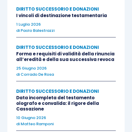
definitiva accertava che le donazioni in favore del
DIRITTO SUCCESSORIO E DONAZIONI
figlio R.G. eccedevano la disponibile e dunque,
I vincoli di destinazione testamentaria
nonostante la dispensa da collazione, ai sensi
1 Luglio 2026
dell’art. 737 comma 2 c.c. dovevano essere
di
Paolo Balestrazzi
conferite per l’eccedenza. Procedeva dunque alle
operazioni di collazione delle donazioni in favore
DIRITTO SUCCESSORIO E DONAZIONI
del medesimo R. G. e della sorella R.F. avuto
Forma e requisiti di validità della rinuncia
all’eredità e della sua successiva revoca
riguardo all’eccedenza da questi ricevuta.
25 Giugno 2026
di
Corrado De Rosa
Contro la sentenza hanno proposto ricorso per
Cassazione R.G. e R.V.M.
DIRITTO SUCCESSORIO E DONAZIONI
Data incompleta del testamento
olografo e convalida: il rigore della
SOLUZIONE
Cassazione
10 Giugno 2026
I ricorrenti affidavano il ricorso a cinque motivi.
di
Matteo Ramponi