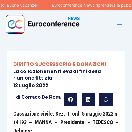
Vai
 Buone vacanze!
Euroconference News riprenderà le pubblicazi
al
contenuto
DIRITTO SUCCESSORIO E DONAZIONI
La collazione non rileva ai fini della
riunione fittizia
12 Luglio 2022
di
Corrado De Rosa
Cassazione civile, Sez. II, ord. 5 maggio 2022 n.
14193 – MANNA – Presidente – TEDESCO –
Relatore