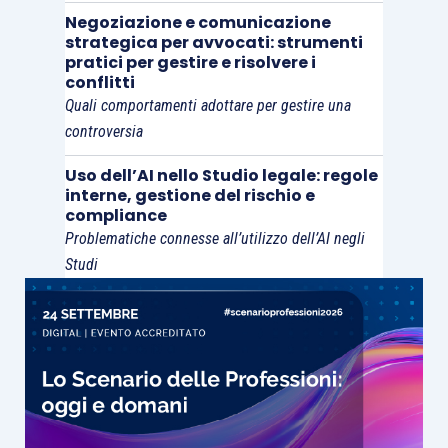
Negoziazione e comunicazione
le censure dei ricorrenti, rilevando l’“
evidente
”
strategica per avvocati: strumenti
l’errore contenuto nella sentenza impugnata, che,
pratici per gestire e risolvere i
conflitti
nella determinazione della disponibile con la
Quali comportamenti adottare per gestire una
riunione fittizia ex art. 556 c.c., avrebbe dovuto
controversia
includere
“naturalmente tutte le donazioni”
e,
dunque, tanto quella fatta all’estranea quanto
Uso dell’AI nello Studio legale: regole
interne, gestione del rischio e
quelle fatte al figlio con dispensa da collazione.
compliance
Problematiche connesse all’utilizzo dell’AI negli
QUESTIONI
Studi
L’ordinanza in commento tocca alcune delle
tematiche più complesse e controverse del
diritto successorio, in materia di collazione e di
imputazione ai fini della riunione fittizia.