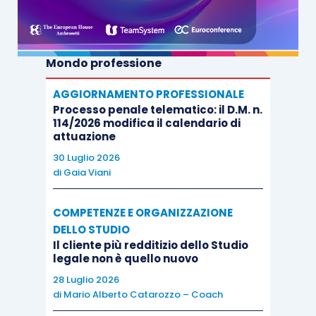
Nonostante punti di contatto, derivanti dal
comune oggetto rappresentato dalle liberalità
effettuate in vita del
de cuius
, profonde sono le
Mondo professione
differenze tra i due istituti.
AGGIORNAMENTO PROFESSIONALE
Processo penale telematico: il D.M. n.
L’imputazione delle donazioni ai sensi dell’art.
114/2026 modifica il calendario di
attuazione
556 c.c. è una forma di tutela garantita ai
legittimari, che consente di considerare tutti beni
30 Luglio 2026
di
Gaia Viani
di cui il
de cuius
ha disposto a titolo gratuito
come ancora ricompresi nella massa “fittizia” da
COMPETENZE E ORGANIZZAZIONE
cui determinare le quote riservate a ciascun
DELLO STUDIO
legittimario. Diverso è, invece, l’ambito di
Il cliente più redditizio dello Studio
legale non è quello nuovo
applicazione del sistema della collazione,
28 Luglio 2026
disciplinato dagli artt 737 e ss c.c.
di
Mario Alberto Catarozzo – Coach