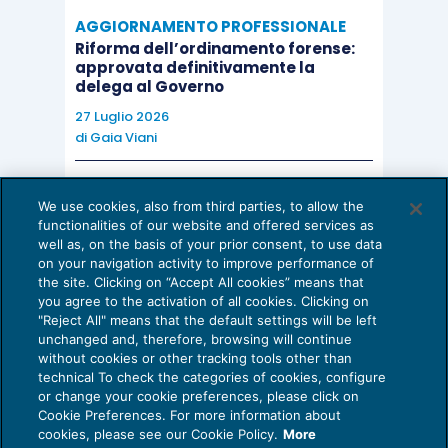
La collazione è, infatti, una fase della divisione
AGGIORNAMENTO PROFESSIONALE
ereditaria che opera reciprocamente tra i coeredi
Riforma dell’ordinamento forense:
approvata definitivamente la
congiunti del
de cuius
(CARNEVALI,
La collazione
delega al Governo
in Digesto civ., II, Torino, 1988) ed è strumentale
27 Luglio 2026
alla determinazione delle quote ereditarie, che si
di
Gaia Viani
differenziano da quelle di riserva in quanto
calcolate sul solo
relictum
netto.
AI E DIGITALIZZAZIONE DELLO STUDIO
We use cookies, also from third parties, to allow the
Come evitare le allucinazioni dell’AI:
functionalities of our website and offered services as
guida per l’avvocato
Dunque, come rilevato da autorevole dottrina
well as, on the basis of your prior consent, to use data
on your navigation activity to improve performance of
24 Luglio 2026
(CAPOZZI,
Successioni e Donazioni
, Milano, 2015)
the site. Clicking on “Accept All cookies” means that
di
Sofia Savoia
mentre la collazione sacrifica solo i donatari che
you agree to the activation of all cookies. Clicking on
"Reject All" means that the default settings will be left
siano coeredi e discendenti del donante, l’azione
unchanged and, therefore, browsing will continue
without cookies or other tracking tools other than
di riduzione tende a sacrificare ogni donatario, a
technical To check the categories of cookies, configure
prescindere dal suo
status
di erede.
or change your cookie preferences, please click on
Cookie Preferences. For more information about
Privacy Policy
cookies, please see our Cookie Policy.
More
Cookie Policy