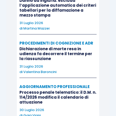
Danno da ingiuria: escluda
tenendo conto della donazione in favore
l’applicazione automatica dei criteri
tabellari per la diffamazione a
dell’estranea e, dunque, in misura più gravosa per
mezzo stampa
R.G.
31 Luglio 2026
di
Martina Mazzei
Includendo anche la donazione non soggetta a
collazione tra i valori da sommare al
relictum
,
PROCEDIMENTI DI COGNIZIONE E ADR
infatti, sarebbe incrementato il valore della
Dichiarazione di morte resa in
udienza fa decorrere il termine per
massa e, di conseguenza, quello della porzione
la riassunzione
disponibile, con correlativa riduzione della parte
31 Luglio 2026
di donazione da collazionare.
di
Valentina Baroncini
AGGIORNAMENTO PROFESSIONALE
A parere dei giudici di legittimità il motivo è
Processo penale telematico: il D.M. n.
fondato.
114/2026 modifica il calendario di
attuazione
La Suprema Corte, nonostante non si trattasse di
30 Luglio 2026
di
Gaia Viani