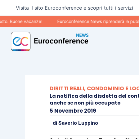
Vai
Visita il sito Euroconference e scopri tutti i servizi
al
contenuto
Buone vacanze!
Euroconference News riprenderà le pubblicazio
DIRITTI REALI, CONDOMINIO E LO
La notifica della disdetta del cont
anche se non più occupato
5 Novembre 2019
di
Saverio Luppino