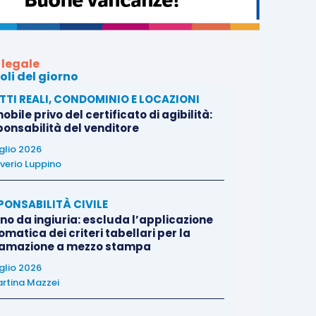
 legale
oli del giorno
ITTI REALI, CONDOMINIO E LOCAZIONI
bile privo del certificato di agibilità:
ponsabilità del venditore
uglio 2026
verio Luppino
PONSABILITÀ CIVILE
no da ingiuria: escluda l’applicazione
matica dei criteri tabellari per la
famazione a mezzo stampa
uglio 2026
rtina Mazzei