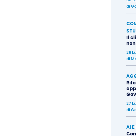
di
Ga
in Cassazione avverso la sentenza d’appello.
COM
STU
Il c
non
orso condannando parte ricorrente al pagamento
28 L
di
Ma
AGG
Rif
app
volgono le formalità di comunicazione della disdetta
Gov
27 L
di
Ga
sola del contratto di locazione, nella quale le parti
AI 
za, anche allorquando i locali non fossero più stati
Come