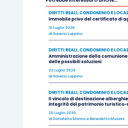
Potrebbe interessarti anche...
locatrice inviava tale avviso in ossequio 
DIRITTI REALI, CONDOMINIO E LOCA
quale la conduttrice dichiarava che per t
Immobile privo del certificato di a
eletto domicilio nei locali locati anch
31 Luglio 2026
tale clausola non poteva esserle opposta
di
Saverio Luppino
1341 c.c., inoltre, trattandosi di societ
portata a conoscenza del destinatario pr
DIRITTI REALI, CONDOMINIO E LOCA
rappresentante ex art. 145. Comma 2 c.p.c
Amministrazione della comunione:
delle possibili soluzioni
22 Luglio 2026
Si costituiva la proprietà la quale cont
di
Saverio Luppino
chiedeva accettare la tempestività dell
scadenza del contratto, stante la ritualit
DIRITTI REALI, CONDOMINIO E LOCA
stesso da parte della conduttrice, a men
Il vincolo di destinazione alberghie
integrità del patrimonio turistico-
20 Luglio 2026
In corso di giudizio interveniva l’impre
di
Donatella Marino
e
Benedetta Mussini
del rapporto locatizio fino alla sua natu