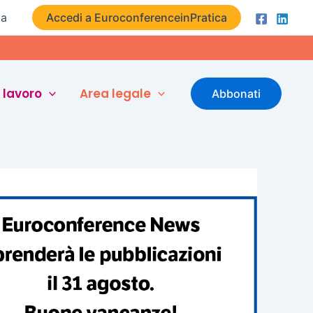
ta
Accedi a EuroconferenceinPratica
 lavoro
Area legale
Abbonati