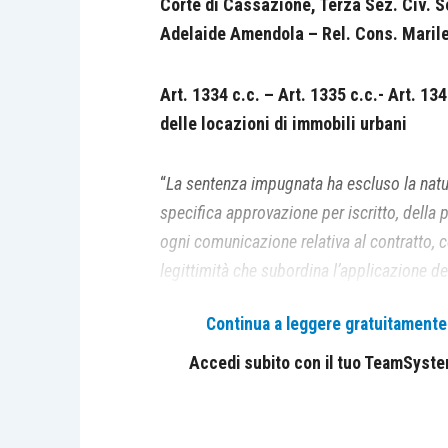
Corte di Cassazione, Terza Sez. Civ. S
Adelaide Amendola – Rel. Cons. Maril
Art. 1334 c.c. – Art. 1335 c.c.- Art. 13
delle locazioni di immobili urbani
“
La sentenza impugnata ha escluso la natur
specifica approvazione per iscritto, della p
ogni comunicazione relativa al contratto, 
legittimità che subordina l’applicazione del
idoneità del contratto a regolare una serie 
Continua a leggere gratuitamente l
da parte di uno dei due contraenti
[1]
”
Accedi subito con il tuo TeamSystem 
“
La disdetta, quale atto negoziale unilater
prosecuzione di un rapporto contrattuale e
c.c. In particolare, in base a quest’ultima