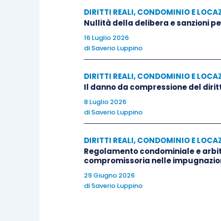
DIRITTI REALI, CONDOMINIO E LOCA
Il Tribunale rigettava le domande delle 
Nullità della delibera e sanzioni p
della locatrice considerava la disdetta 
16 Luglio 2026
di
Saverio Luppino
vessatorietà della clausola contrattuale r
contratto stipulato tra soggetti privati a
DIRITTI REALI, CONDOMINIO E LOCA
punto di elezione di domicilio.
Il danno da compressione del dirit
8 Luglio 2026
La società Alfa in via principale e la so
di
Saverio Luppino
Corte d’appello, ma entrambe le impugna
bis cpc, non avendo “ragionevole probabil
DIRITTI REALI, CONDOMINIO E LOCA
Regolamento condominiale e arbitr
locazione commerciale non risultava pre
compromissoria nelle impugnazio
al di fuori delle trattative intercorse tra
29 Giugno 2026
articoli 1341 e 1342 c.c., inoltre la dis
di
Saverio Luppino
conduttrice società Alfa ed infine la so
contratto di locazione, ma solo in affitto