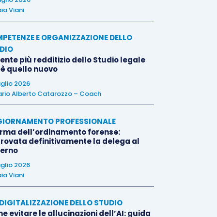
ia Viani
PETENZE E ORGANIZZAZIONE DELLO
DIO
liente più redditizio dello Studio legale
 è quello nuovo
uglio 2026
rio Alberto Catarozzo – Coach
IORNAMENTO PROFESSIONALE
orma dell’ordinamento forense:
rovata definitivamente la delega al
erno
uglio 2026
ia Viani
E DIGITALIZZAZIONE DELLO STUDIO
 evitare le allucinazioni dell’AI: guida