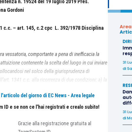
entenza n. 19524 del 19 luglio 2019 Pres.
ena Gordoni
Area
41 c.c. – art. 145, c.2 cpc L.
392/1978 Disciplina
Artic
DIR
Immo
res
a vessatoria, comportante a pena di inefficacia la
31 L
attuizione contenente la scelta del luogo in cui inviare
di
Sa
collocandosi nel solco della giurisprudenza di
l’art. 1341 c.c. alla ricorrenza di due condizioni: a) la
RES
indefinita di rapporti; b) la predisposizione unilaterale
Dan
'articolo del giorno di EC News - Area legale
auto
dif
ID e se non ce l'hai registrati e crealo subito!
31 L
ale recettizio, adempie alla funzione di impedire la
di
Ma
d è soggetta alla disciplina degli artt. 1334 e 1335
Grazie alla registrazione gratuita al
 norma, essa si reputa conosciuta nel momento in cui
TeamSystem ID