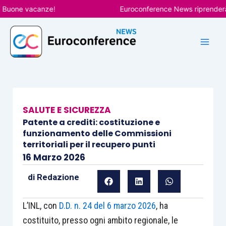
Vai
one vacanze!
Euroconference News riprenderà le p
al
contenuto
SALUTE E SICUREZZA
Patente a crediti: costituzione e
funzionamento delle Commissioni
territoriali per il recupero punti
16 Marzo 2026
di
Redazione
L’INL, con
D.D. n. 24 del 6 marzo 2026
, ha
costituito, presso ogni ambito regionale, le