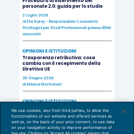
Procedura di inserimento del
personale 2.0: guida per lo studio
2 Luglio 2026
di
Elis Karaj – Responsabile Consulenti
Strategici per Studi Professionali presso BDM
associati
OPINIONI E ISTITUZIONI
Trasparenza retributiva: cosa
cambia con il recepimento della
Direttiva UE
30 Giugno 2026
di
Milena Montanari
OPINIONI E ISTITUZIONI
Valorizzare il potenziale dello Studio:
We use cookies, also from third parties, to allow the
una riflessione sul futuro della
functionalities of our website and offered services as
consulenza del lavoro
well as, on the basis of your prior consent, to use data
on your navigation activity to improve performance of
15 Giugno 2026
the site. Clicking on “Accept All cookies” means that