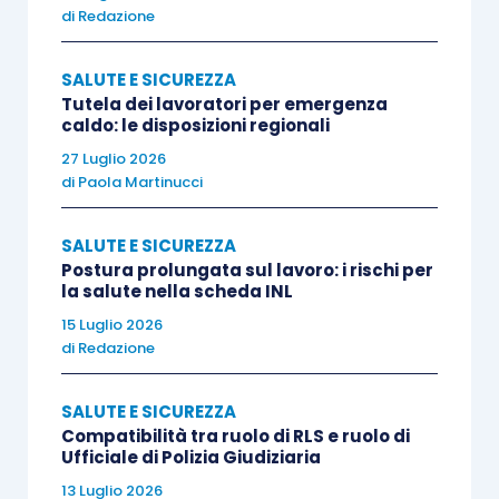
La Commissione delibera sugli adempimenti
di
Redazione
necessari affinché l’impresa e il lavoratore
autonomo possano recuperare un numero di
SALUTE E SICUREZZA
Tutela dei lavoratori per emergenza
crediti almeno sufficiente per tornare ad operare,
caldo: le disposizioni regionali
attivando nel corso dell’istruttoria un confronto
27 Luglio 2026
con l’impresa e il lavoratore autonomo
di
Paola Martinucci
interessati.
SALUTE E SICUREZZA
Postura prolungata sul lavoro: i rischi per
La Commissione può richiedere a impresa e
la salute nella scheda INL
lavoratore di:
15 Luglio 2026
di
Redazione
seguire specifici percorsi formativi in
materia di salute e sicurezza nei luoghi di
SALUTE E SICUREZZA
Compatibilità tra ruolo di RLS e ruolo di
lavoro, in caso di violazioni di cui
Ufficiale di Polizia Giudiziaria
all’allegato I-bis, D.Lgs. n. 81/2008 o in
13 Luglio 2026