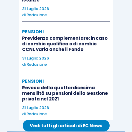
In caso di esito, i crediti sono riassegnati
31 Luglio 2026
riassegnazione dei crediti.
di
Redazione
Viene precisato che il recupero dei crediti può
PENSIONI
avvenire anche in modo frazionato, in relazione al
Previdenza complementare: in caso
di cambio qualifica o di cambio
completamento parziale delle misure previste
CCNL varia anche il Fondo
dalla Commissione.
31 Luglio 2026
di
Redazione
PENSIONI
Revoca della quattordicesima
mensilità su pensioni della Gestione
privata nel 2021
31 Luglio 2026
di
Redazione
Vedi tutti gli articoli di EC News