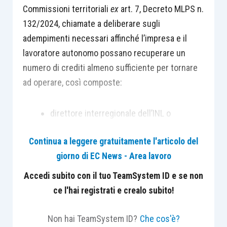
Commissioni territoriali
ex
art. 7, Decreto MLPS n.
132/2024, chiamate a deliberare sugli
adempimenti necessari affinché l’impresa e il
lavoratore autonomo possano recuperare un
numero di crediti almeno sufficiente per tornare
ad operare, così composte:
direttore interregionale dell’INL o
dirigente dallo stesso delegato;
Continua a leggere gratuitamente l'articolo del
funzionario individuato dal direttore
giorno di EC News - Area lavoro
interregionale dell’INL, esperto nella
materia della salute e sicurezza dei luoghi
Accedi subito con il tuo TeamSystem ID e se non
di lavoro e operante presso uno degli
ce l'hai registrati e crealo subito!
Uffici che ricadono nel medesimo ambito
regionale;
Non hai TeamSystem ID?
Che cos'è?