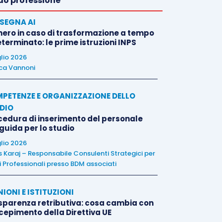
o professione
SEGNA AI
nero in caso di trasformazione a tempo
terminato: le prime istruzioni INPS
glio 2026
ca Vannoni
PETENZE E ORGANIZZAZIONE DELLO
DIO
cedura di inserimento del personale
 guida per lo studio
glio 2026
is Karaj – Responsabile Consulenti Strategici per
i Professionali presso BDM associati
NIONI E ISTITUZIONI
sparenza retributiva: cosa cambia con
ecepimento della Direttiva UE