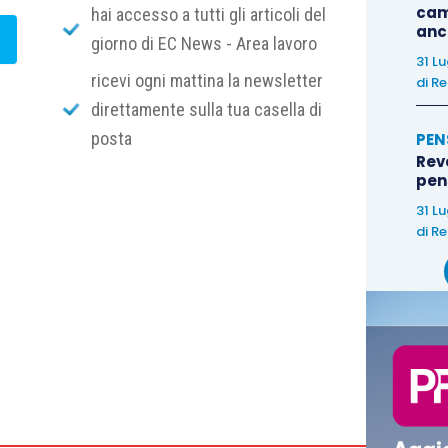
cam
hai accesso a tutti gli articoli del
anc
giorno di EC News - Area lavoro
31 L
ricevi ogni mattina la newsletter
di
Re
direttamente sulla tua casella di
posta
PEN
Rev
pens
31 L
di
Re