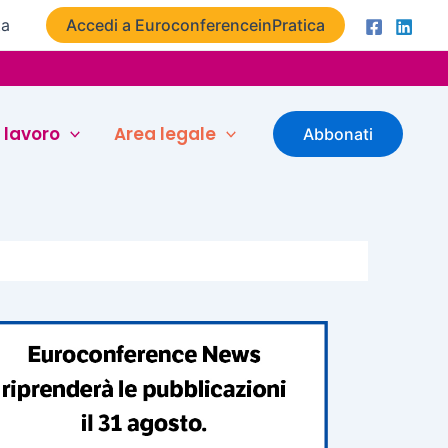
ta
Accedi a EuroconferenceinPratica
 lavoro
Area legale
Abbonati