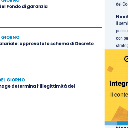
L GIORNO
del Co
 del Fondo di garanzia
Novi
Il sem
pensio
L GIORNO
con pa
salariale: approvato lo schema di Decreto
strateg
DEL GIORNO
hage determina l’illegittimità del