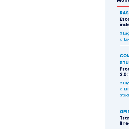
Mond
RAS
Eso
inde
9 Lu
di
Lu
COM
STU
Pro
2.0:
2 Lu
di
El
Stud
OPI
Tra
il r