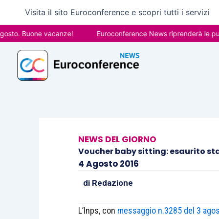
Vai
Visita il sito Euroconference e scopri tutti i servizi
al
contenuto
. Buone vacanze!
Euroconference News riprenderà le pubblicazi
NEWS DEL GIORNO
Voucher baby sitting: esaurito s
4 Agosto 2016
di
Redazione
L’Inps, con
messaggio n.3285 del 3 ago