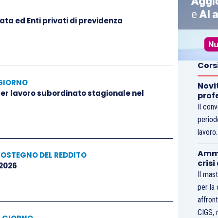
ta ed Enti privati di previdenza
Cors
GIORNO
Novi
 per lavoro subordinato stagionale nel
prof
Il con
period
lavoro
Ammo
SOSTEGNO DEL REDDITO
crisi
 2026
Il mast
per la
affront
CIGS, 