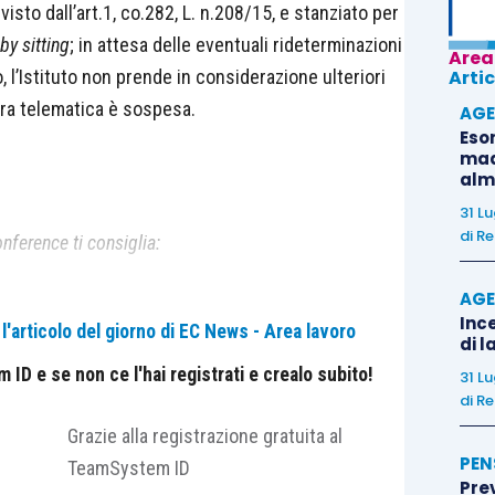
visto dall’art.1, co.282, L. n.208/15, e stanziato per
by sitting
; in attesa delle eventuali rideterminazioni
Area
, l’Istituto non prende in considerazione ulteriori
Artic
ura telematica è sospesa.
AGE
Eso
madr
alm
31 L
di
Re
nference ti consiglia:
AGE
Ince
'articolo del giorno di EC News - Area lavoro
di l
ID e se non ce l'hai registrati e crealo subito!
31 L
di
Re
Grazie alla registrazione gratuita al
PEN
TeamSystem ID
?
Pre