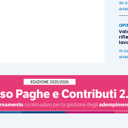
30 G
di
Mi
OPI
Valo
rifl
lav
15 G
di
Mi