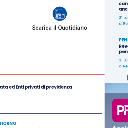
cam
anc
31 L
di
Re
Scarica il Quotidiano
PEN
Rev
pens
31 L
di
Re
ta ed Enti privati di previdenza
GIORNO