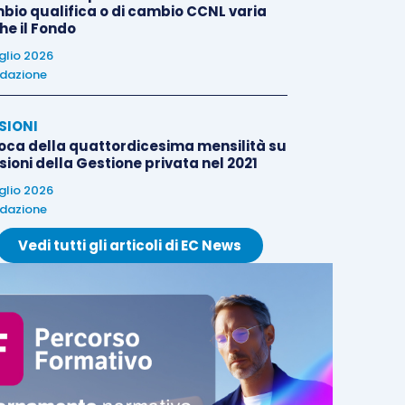
bio qualifica o di cambio CCNL varia
he il Fondo
uglio 2026
dazione
SIONI
oca della quattordicesima mensilità su
ioni della Gestione privata nel 2021
uglio 2026
dazione
Vedi tutti gli articoli di EC News