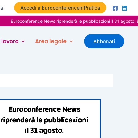
ta
Accedi a EuroconferenceinPratica
onference News riprenderà le pubblicazioni il 31 agosto. Buone vac
 lavoro
Area legale
Abbonati