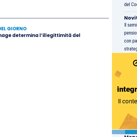
del Co
Novi
Il sem
DEL GIORNO
pensio
hage determina l’illegittimità del
con pa
strateg