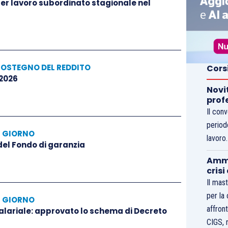
 per lavoro subordinato stagionale nel
SOSTEGNO DEL REDDITO
Cors
 2026
Novi
prof
Il con
period
L GIORNO
lavoro
 del Fondo di garanzia
Ammo
crisi
Il mast
per la
L GIORNO
affront
salariale: approvato lo schema di Decreto
CIGS, 