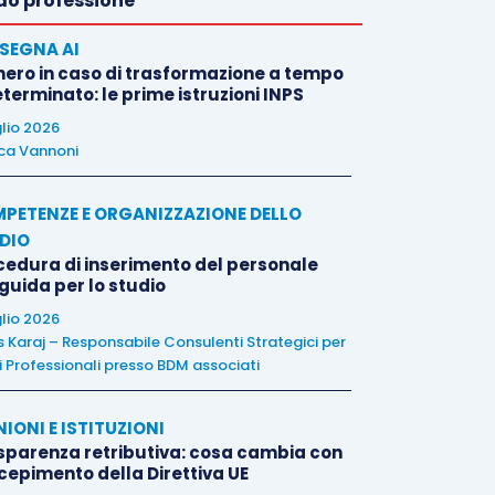
o professione
SEGNA AI
nero in caso di trasformazione a tempo
terminato: le prime istruzioni INPS
glio 2026
ca Vannoni
PETENZE E ORGANIZZAZIONE DELLO
DIO
cedura di inserimento del personale
 guida per lo studio
glio 2026
is Karaj – Responsabile Consulenti Strategici per
i Professionali presso BDM associati
NIONI E ISTITUZIONI
sparenza retributiva: cosa cambia con
ecepimento della Direttiva UE