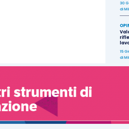
30 G
di
Mi
OPI
Valo
rifl
lav
15 G
di
Mi