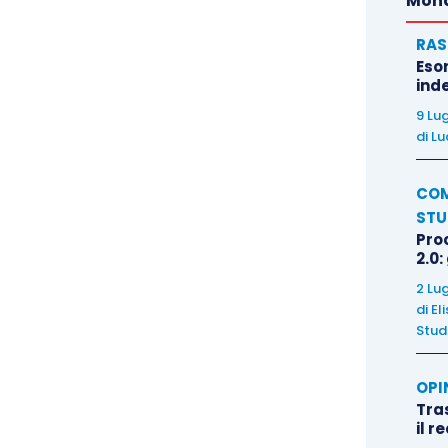
Mond
RAS
Eso
inde
9 Lu
di
Lu
COM
STU
Pro
2.0:
2 Lu
di
El
Stud
OPI
Tra
il r