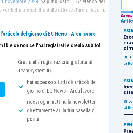
l’11 novembre 2024
, ha pubblicato il 56° elenco dei
le verifiche periodiche delle attrezzature di lavoro.
Area
Artic
AGE
'articolo del giorno di EC News - Area lavoro
Eso
madr
ID e se non ce l'hai registrati e crealo subito!
alm
31 L
Grazie alla registrazione gratuita al
di
Re
TeamSystem ID
?
AGE
hai accesso a tutti gli articoli del
Ince
giorno di EC News - Area lavoro
di l
ricevi ogni mattina la newsletter
31 L
di
Re
direttamente sulla tua casella di
posta
PEN
Pre