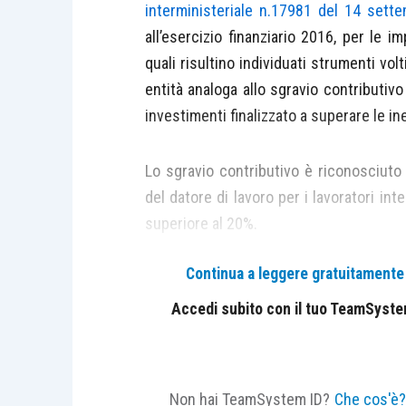
interministeriale n.17981 del 14 sett
all’esercizio finanziario 2016, per le i
quali risultino individuati strumenti vol
entità analoga allo sgravio contributivo
investimenti finalizzato a superare le in
Lo sgravio contributivo è riconosciuto
del datore di lavoro per i lavoratori inte
superiore al 20%.
Continua a leggere gratuitamente l
L’impresa deve presentare istanza di ac
da apposita circolare ministeriale, all
Accedi subito con il tuo TeamSystem 
incentivi all’occupazione del Minist
successivi alla stipula del contratto di so
data di pubblicazione della circolare 
Non hai TeamSystem ID?
Che cos'è