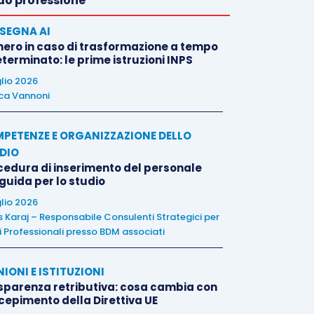
o professione
SEGNA AI
nero in caso di trasformazione a tempo
terminato: le prime istruzioni INPS
glio 2026
ca Vannoni
PETENZE E ORGANIZZAZIONE DELLO
DIO
cedura di inserimento del personale
 guida per lo studio
glio 2026
is Karaj – Responsabile Consulenti Strategici per
i Professionali presso BDM associati
NIONI E ISTITUZIONI
sparenza retributiva: cosa cambia con
ecepimento della Direttiva UE