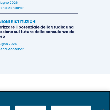
iugno 2026
lena Montanari
NIONI E ISTITUZIONI
rizzare il potenziale dello Studio: una
essione sul futuro della consulenza del
oro
iugno 2026
lena Montanari