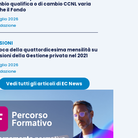
bio qualifica o di cambio CCNL varia
he il Fondo
uglio 2026
dazione
SIONI
oca della quattordicesima mensilità su
ioni della Gestione privata nel 2021
uglio 2026
dazione
Vedi tutti gli articoli di EC News