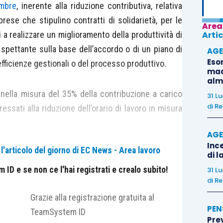
embre
, inerente alla riduzione contributiva, relativa
mprese che stipulino contratti di solidarietà, per le
Area
ti a realizzare un miglioramento della produttività di
Artic
 spettante sulla base dell’accordo o di un piano di
AGE
Eso
efficienze gestionali o del processo produttivo.
madr
alm
 nella misura del 35% della contribuzione a carico
31 L
di
Re
ressati alla riduzione dell’orario di lavoro in misura
AGE
Ince
'articolo del giorno di EC News - Area lavoro
cesso al beneficio, secondo le modalità individuate
di l
a Direzione Generale degli ammortizzatori sociali e
ID e se non ce l'hai registrati e crealo subito!
31 L
di
Re
ero del Lavoro, entro e non oltre trenta giorni
lidarietà (per i contratti di solidarietà in corso alla
Grazie alla registrazione gratuita al
PEN
del Ministero del Lavoro che definirà le modalità
TeamSystem ID
?
Pre