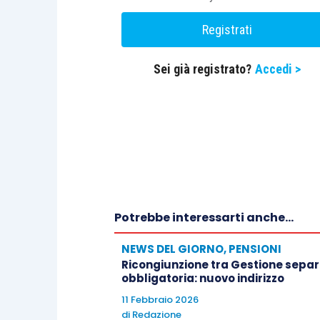
telematiche di presentazione delle istan
data).
Registrati
Sei già registrato?
Accedi >
Potrebbe interessarti anche...
NEWS DEL GIORNO
,
PENSIONI
Ricongiunzione tra Gestione separa
obbligatoria: nuovo indirizzo
11 Febbraio 2026
di
Redazione