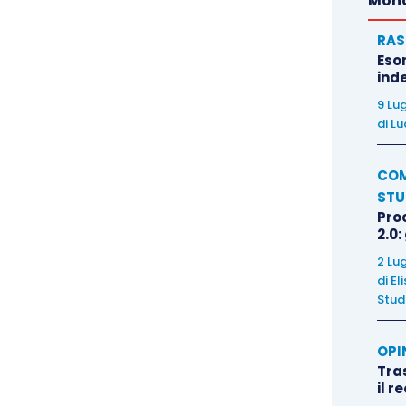
Mond
RAS
Eso
inde
9 Lu
di
Lu
COM
STU
Pro
2.0:
2 Lu
di
El
Stud
OPI
Tra
il r