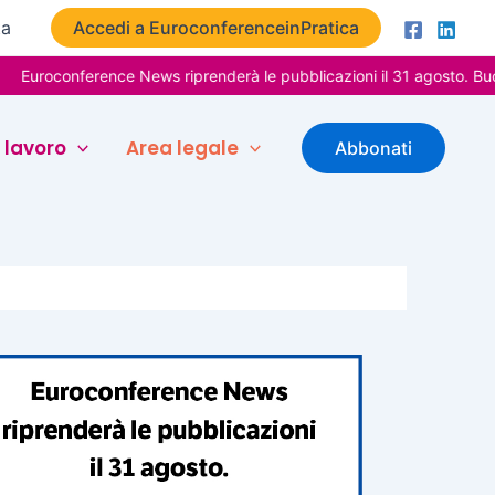
ta
Accedi a EuroconferenceinPratica
onference News riprenderà le pubblicazioni il 31 agosto. Buone vaca
 lavoro
Area legale
Abbonati