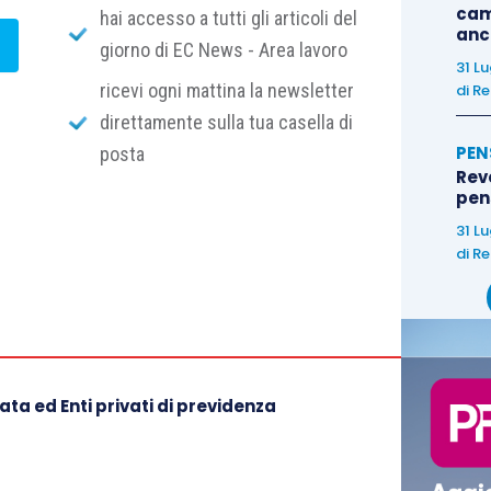
ze entro e non oltre trenta giorni successivi a tale
cam
hai accesso a tutti gli articoli del
anc
giorno di EC News - Area lavoro
31 L
ricevi ogni mattina la newsletter
di
Re
direttamente sulla tua casella di
PEN
posta
Rev
pens
31 L
di
Re
ta ed Enti privati di previdenza