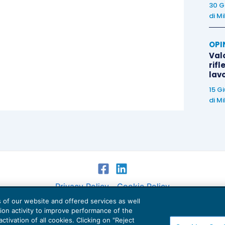
30 G
di
Mi
OPI
Valo
rifl
lav
15 G
di
Mi
Privacy Policy
Cookie Policy
es of our website and offered services as well
Euroconference NEWS è una testata registrata al Tribunale di Milano Reg. n. 8556/2026
tion activity to improve performance of the
Direttore responsabile Sandro Cerato
ctivation of all cookies. Clicking on "Reject