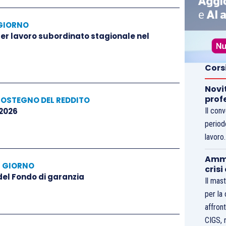
GIORNO
 per lavoro subordinato stagionale nel
Cors
Novi
prof
SOSTEGNO DEL REDDITO
 2026
Il con
period
lavoro
Ammo
L GIORNO
crisi
 del Fondo di garanzia
Il mast
per la
affront
CIGS, 