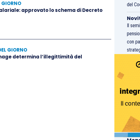
L GIORNO
del Co
salariale: approvato lo schema di Decreto
Novi
Il sem
pensio
con pa
DEL GIORNO
strateg
hage determina l’illegittimità del