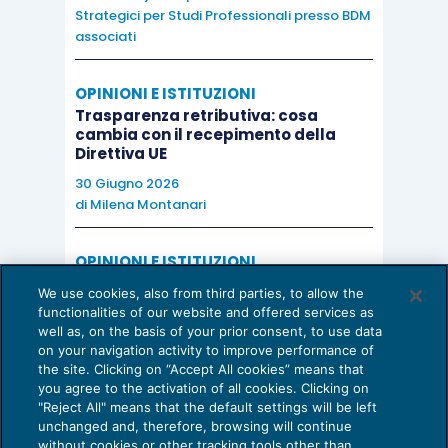
Strategici per Studi Professionali presso BDM
associati
OPINIONI E ISTITUZIONI
Trasparenza retributiva: cosa
cambia con il recepimento della
Direttiva UE
30 Giugno 2026
di
Milena Montanari
OPINIONI E ISTITUZIONI
Valorizzare il potenziale dello Studio:
We use cookies, also from third parties, to allow the
una riflessione sul futuro della
functionalities of our website and offered services as
consulenza del lavoro
well as, on the basis of your prior consent, to use data
on your navigation activity to improve performance of
15 Giugno 2026
the site. Clicking on “Accept All cookies” means that
di
Milena Montanari
you agree to the activation of all cookies. Clicking on
"Reject All" means that the default settings will be left
unchanged and, therefore, browsing will continue
without cookies or other tracking tools other than