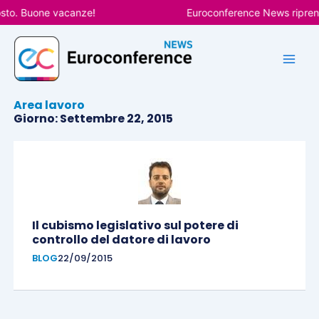
Vai
sto. Buone vacanze!
Euroconference News riprende
al
contenuto
Area lavoro
Giorno: Settembre 22, 2015
Il cubismo legislativo sul potere di
controllo del datore di lavoro
BLOG
22/09/2015