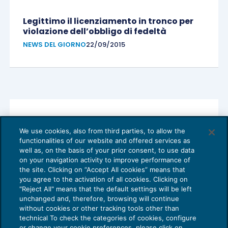
Legittimo il licenziamento in tronco per
violazione dell’obbligo di fedeltà
NEWS DEL GIORNO
22/09/2015
Lavoratori ex Enpals ed ex Inpdap:
We use cookies, also from third parties, to allow the
accesso alla procedura di esodo e
functionalities of our website and offered services as
Uniemens
well as, on the basis of your prior consent, to use data
NEWS DEL GIORNO
22/09/2015
on your navigation activity to improve performance of
the site. Clicking on “Accept All cookies” means that
you agree to the activation of all cookies. Clicking on
"Reject All" means that the default settings will be left
unchanged and, therefore, browsing will continue
without cookies or other tracking tools other than
technical To check the categories of cookies, configure
or change your cookie preferences, please click on