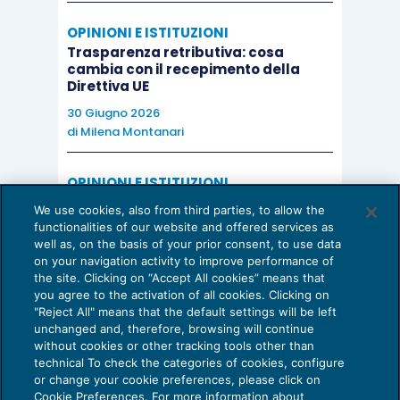
OPINIONI E ISTITUZIONI
Trasparenza retributiva: cosa
cambia con il recepimento della
Direttiva UE
30 Giugno 2026
di
Milena Montanari
OPINIONI E ISTITUZIONI
Valorizzare il potenziale dello Studio:
We use cookies, also from third parties, to allow the
una riflessione sul futuro della
functionalities of our website and offered services as
consulenza del lavoro
well as, on the basis of your prior consent, to use data
on your navigation activity to improve performance of
15 Giugno 2026
the site. Clicking on “Accept All cookies” means that
di
Milena Montanari
you agree to the activation of all cookies. Clicking on
"Reject All" means that the default settings will be left
unchanged and, therefore, browsing will continue
without cookies or other tracking tools other than
technical To check the categories of cookies, configure
or change your cookie preferences, please click on
Cookie Preferences. For more information about