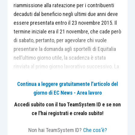
riammissione alla rateazione per i contribuenti
decaduti dal beneficio negli ultimi due anni deve
essere presentata entro il 23 novembre 2015. Il
termine iniziale era il 21 novembre, che cade però
di sabato, pertanto, per agevolare chi vuole
presentare la domanda agli sportelli di Equitalia
nell’ultimo giorno utile, la scadenza è stata
rinviata al primo giorno lavorativo successivo. La
richiesta può essere inviata anche tramite
raccomandata con ricevuta di ritorno.
Continua a leggere gratuitamente l'articolo del
giorno di EC News - Area lavoro
Il D.Lgs. n.159/15 (Delega fiscale) ha infatti
Accedi subito con il tuo TeamSystem ID e se non
stabilito che i contribuenti decaduti dal piano di
ce l'hai registrati e crealo subito!
rateizzazione tra il 22 ottobre 2013 e il 21 ottobre
2015 possano chiedere nuovamente una
Non hai TeamSystem ID?
Che cos'è?