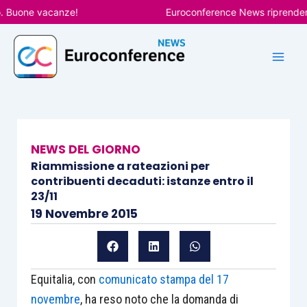
Vai
uone vacanze!
Euroconference News riprenderà le p
al
contenuto
NEWS DEL GIORNO
Riammissione a rateazioni per
contribuenti decaduti: istanze entro il
23/11
19 Novembre 2015
Equitalia, con
comunicato stampa del 17
novembre
, ha reso noto che la domanda di