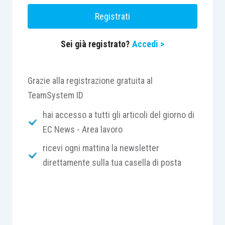
dilazione delle somme non versate fino a un
Registrati
massimo di 72 rate mensili, con alcuni limiti: il
nuovo piano concesso non è prorogabile e si
Sei già registrato?
Accedi >
decade in caso di mancato pagamento di due
rate, anche non consecutive.
Grazie alla registrazione gratuita al
Si ricorda che i moduli per presentare domanda
TeamSystem ID
sono disponibili allo sportello o nella sezione
hai accesso a tutti gli articoli del giorno di
Rateizzazione – Modulistica presente nell’Area
EC News - Area lavoro
Cittadini e nell’Area Imprese del sito
ricevi ogni mattina la newsletter
www.gruppoequitalia.it
.
direttamente sulla tua casella di posta