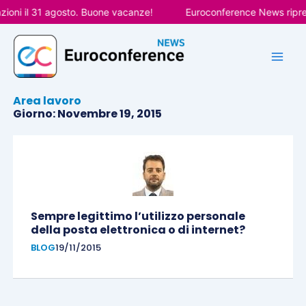
Vai
ioni il 31 agosto. Buone vacanze!
Euroconference News ripren
al
contenuto
Area lavoro
Giorno: Novembre 19, 2015
Sempre legittimo l’utilizzo personale
della posta elettronica o di internet?
BLOG
19/11/2015