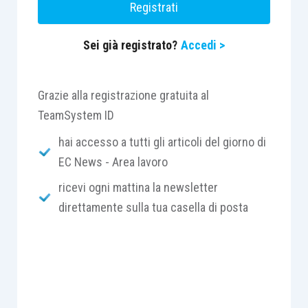
Registrati
La Corte ha confermato la sentenza di merito, che
Sei già registrato?
Accedi >
ha valutato la legittimità del licenziamento,
tenendo altresì conto dei particolari compiti
affidati al dipendente licenziato.
Grazie alla registrazione gratuita al
TeamSystem ID
hai accesso a tutti gli articoli del giorno di
EC News - Area lavoro
ricevi ogni mattina la newsletter
direttamente sulla tua casella di posta