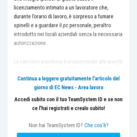
licenziamento intimato a un lavoratore che,
durante l’orario di lavoro, è sorpreso a fumare
spinelli e a guardare il
pc
personale, peraltro
introdotto nei locali aziendali senza la necessaria
autorizzazione.
La sanzione espulsiva è proporzionale alla gravità
della condotta illecita tenuta dal dipendente,
Continua a leggere gratuitamente l'articolo del
poiché questa è sintomo del generale
giorno di EC News - Area lavoro
comportamento del lavoratore, il quale in futuro
potrebbe tenerli nuovamente. Inoltre, la condotta
Accedi subito con il tuo TeamSystem ID e se non
sanzionata è un elemento del tutto idoneo a
ce l'hai registrati e crealo subito!
porre in dubbio sia la futura correttezza
dell’adempimento che il rapporto di fiducia
Non hai TeamSystem ID?
Che cos'è?
intercorrente tra datore e lavoratore.