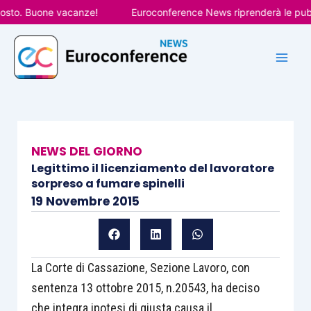
Vai
o. Buone vacanze!
Euroconference News riprenderà le pubblica
al
contenuto
NEWS DEL GIORNO
Legittimo il licenziamento del lavoratore
sorpreso a fumare spinelli
19 Novembre 2015
La Corte di Cassazione, Sezione Lavoro, con
sentenza 13 ottobre 2015, n.20543, ha deciso
che integra ipotesi di giusta causa il