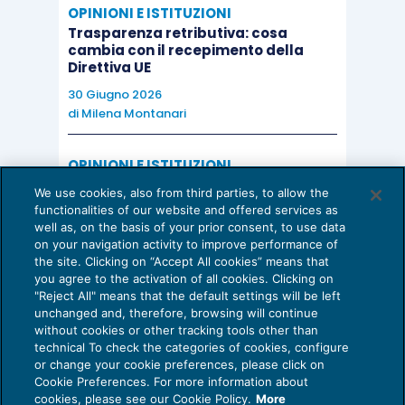
OPINIONI E ISTITUZIONI
Trasparenza retributiva: cosa
cambia con il recepimento della
Direttiva UE
30 Giugno 2026
di
Milena Montanari
OPINIONI E ISTITUZIONI
Valorizzare il potenziale dello Studio:
We use cookies, also from third parties, to allow the
una riflessione sul futuro della
functionalities of our website and offered services as
consulenza del lavoro
well as, on the basis of your prior consent, to use data
on your navigation activity to improve performance of
15 Giugno 2026
the site. Clicking on “Accept All cookies” means that
di
Milena Montanari
you agree to the activation of all cookies. Clicking on
"Reject All" means that the default settings will be left
unchanged and, therefore, browsing will continue
without cookies or other tracking tools other than
technical To check the categories of cookies, configure
or change your cookie preferences, please click on
Cookie Preferences. For more information about
Privacy Policy
cookies, please see our Cookie Policy.
More