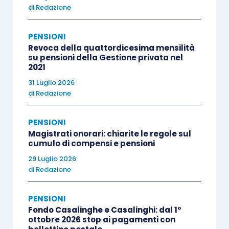
particolarmente faticose e pesanti (art. 1,
di
Redazione
comma 1, lettere a) – d), D.Lgs. n.
PENSIONI
67/2011) che soddisfano le condizioni di
Revoca della quattordicesima mensilità
cui ai commi 2 e 3 del medesimo art. 1,
su pensioni della Gestione privata nel
D.Lgs. n. 67/2011, e sono in possesso di
2021
un’anzianità contributiva pari ad almeno
31 Luglio 2026
di
Redazione
30 anni;
PENSIONI
non trova applicazione, ai fini del requisito
Magistrati onorari: chiarite le regole sul
anagrafico per l’accesso alla pensione di
cumulo di compensi e pensioni
vecchiaia e del requisito contributivo per
29 Luglio 2026
l’accesso alla pensione anticipata (art. 24, commi
di
Redazione
6 e 10, D.L. n. 201/2011, convertito in Legge n.
PENSIONI
214/2011), l’incremento dei requisiti di accesso
Fondo Casalinghe e Casalinghi: dal 1°
al sistema pensionistico previsti dal comma 185.
ottobre 2026 stop ai pagamenti con