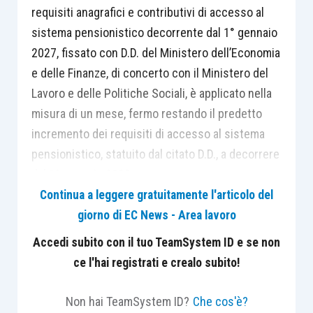
requisiti anagrafici e contributivi di accesso al
sistema pensionistico decorrente dal 1° gennaio
2027, fissato con D.D. del Ministero dell’Economia
e delle Finanze, di concerto con il Ministero del
Lavoro e delle Politiche Sociali, è applicato nella
misura di un mese, fermo restando il predetto
incremento dei requisiti di accesso al sistema
pensionistico, statuito dal citato D.D., a decorrere
dal 1° gennaio 2028.
Continua a leggere gratuitamente l'articolo del
giorno di EC News - Area lavoro
Per i lavoratori dipendenti delle Amministrazioni
pubbliche, di cui agli artt. 1, comma 2, e 70,
Accedi subito con il tuo TeamSystem ID e se non
comma 4, D.Lgs. n. 165/2001, nonché per il
ce l'hai registrati e crealo subito!
personale degli enti pubblici di ricerca, che
soddisfano nell’anno 2027 i requisiti di cui sopra,
Non hai TeamSystem ID?
Che cos'è?