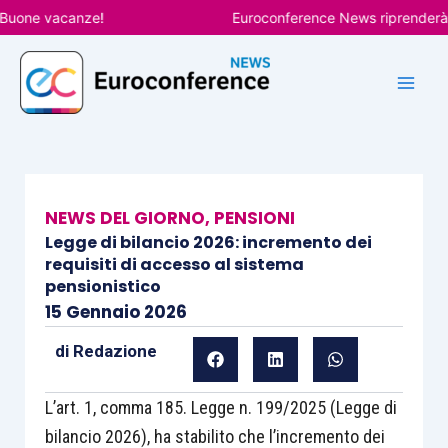
Vai
ne vacanze!
Euroconference News riprenderà le pu
al
contenuto
NEWS DEL GIORNO
,
PENSIONI
Legge di bilancio 2026: incremento dei
requisiti di accesso al sistema
pensionistico
15 Gennaio 2026
di
Redazione
L’art. 1, comma 185. Legge n. 199/2025 (Legge di
bilancio 2026), ha stabilito che l’incremento dei