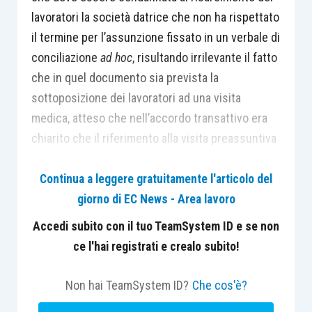
lavoratori la società datrice che non ha rispettato
il termine per l’assunzione fissato in un verbale di
conciliazione
ad hoc
, risultando irrilevante il fatto
che in quel documento sia prevista la
sottoposizione dei lavoratori ad una visita
medica, atteso che nell’accordo transattivo era
chiarito che il riferimento alla visita preassuntiva
non poteva qualificarsi come condizione
sospensiva dell’obbligazione assunta dall’azienda
Continua a leggere gratuitamente l'articolo del
verso i tre lavoratori.
giorno di EC News - Area lavoro
Accedi subito con il tuo TeamSystem ID e se non
ce l'hai registrati e crealo subito!
Non hai TeamSystem ID?
Che cos'è?