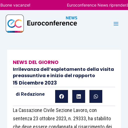
Vai
ne vacanze!
Euroconference News riprenderà le pu
al
contenuto
NEWS DEL GIORNO
Irrilevanza dell’espletamento della visita
preassuntiva e inizio del rapporto
15 Dicembre 2023
di
Redazione
La Cassazione Civile Sezione Lavoro, con
sentenza 23 ottobre 2023, n. 29333, ha stabilito
che deve essere condannata al risarcimento dei