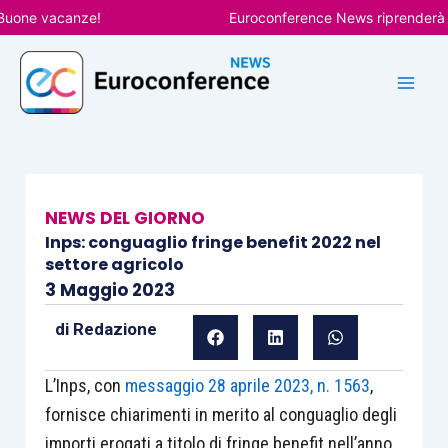
Vai
ne vacanze!
Euroconference News riprenderà le pub
al
contenuto
NEWS DEL GIORNO
Inps: conguaglio fringe benefit 2022 nel
settore agricolo
3 Maggio 2023
di
Redazione
L’Inps, con
messaggio 28 aprile 2023, n. 1563
,
fornisce chiarimenti in merito al conguaglio degli
importi erogati a titolo di fringe benefit nell’anno