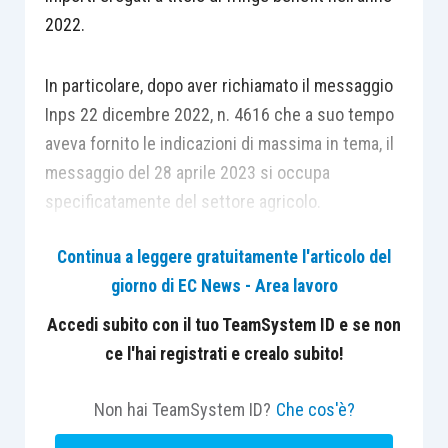
2022.
In particolare, dopo aver richiamato il messaggio
Inps 22 dicembre 2022, n. 4616 che a suo tempo
aveva fornito le indicazioni di massima in tema, il
messaggio del 28 aprile 2023 si occupa
specificatamente del settore agricolo.
Continua a leggere gratuitamente l'articolo del
Più in particolare, vengono esaminate sia le
giorno di EC News - Area lavoro
situazioni nelle quali si rende necessario
denunciare somme in precedenza ritenute
Accedi subito con il tuo TeamSystem ID e se non
esenti, sia – al contrario – recuperare
ce l'hai registrati e crealo subito!
contribuzione in relazione ad importi prima
assoggettati sebbene rientranti nelle soglie
Non hai TeamSystem ID?
Che cos'è?
previste nell’anno 2022.