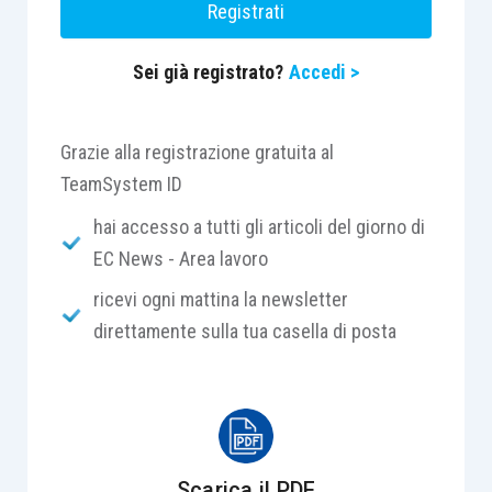
Registrati
Nel primo caso, è necessario effettuare una
Sei già registrato?
Accedi >
variazione della retribuzione imponibile
denunciato nei flussi PosAgri per i mesi
interessati dalla presenza delle maggiori somme
Grazie alla registrazione gratuita al
da assoggettare, con annessa trattenuta – a
TeamSystem ID
seguire – della relativa contribuzione a carico dei
hai accesso a tutti gli articoli del giorno di
lavoratori.
EC News - Area lavoro
ricevi ogni mattina la newsletter
Laddove invece al contrario siano stati
direttamente sulla tua casella di posta
assoggettati a contribuzione somme poi
rivelatesi esenti, è necessario presentare istanza
di rettifica (entro il prossimo 31 maggio 2023) nei
confronti delle Strutture territoriali competenti
utilizzando il modello 07FB avendo cura di
Scarica il PDF