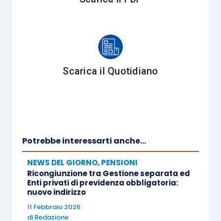
valorizzare la quota di retribuzione in precedenza
assoggettata e da considerare invece esente.
Scarica il Quotidiano
Potrebbe interessarti anche...
NEWS DEL GIORNO
,
PENSIONI
Ricongiunzione tra Gestione separata ed
Enti privati di previdenza obbligatoria:
nuovo indirizzo
11 Febbraio 2026
di
Redazione