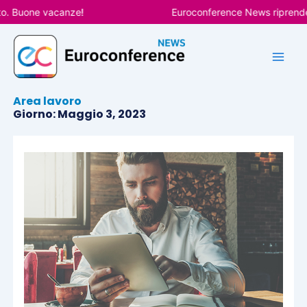
Vai
 Buone vacanze!
Euroconference News riprenderà l
al
contenuto
Area lavoro
Giorno: Maggio 3, 2023