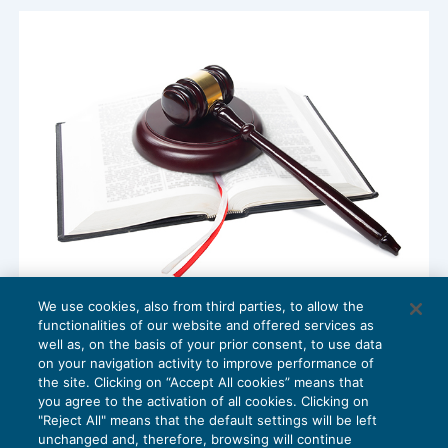
We use cookies, also from third parties, to allow the
Legittimità delle causali nel contratto a
functionalities of our website and offered services as
tempo determinato
well as, on the basis of your prior consent, to use data
NEWS DEL GIORNO
03/05/2023
on your navigation activity to improve performance of
the site. Clicking on “Accept All cookies” means that
you agree to the activation of all cookies. Clicking on
"Reject All" means that the default settings will be left
unchanged and, therefore, browsing will continue