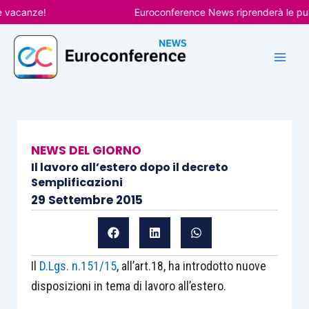
Vai
canze!
Euroconference News riprenderà le pubblic
al
contenuto
NEWS DEL GIORNO
Il lavoro all’estero dopo il decreto
Semplificazioni
29 Settembre 2015
Il
D.Lgs. n.151/15
, all’art.18, ha introdotto nuove
disposizioni in tema di lavoro all’estero.