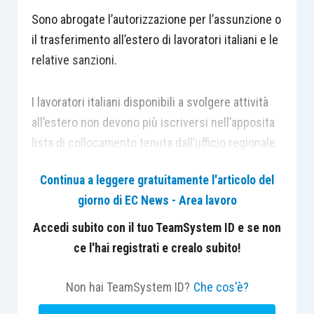
Sono abrogate l’autorizzazione per l’assunzione o
il trasferimento all’estero di lavoratori italiani e le
relative sanzioni.
I lavoratori italiani disponibili a svolgere attività
all’estero non devono più iscriversi nell’apposita
lista di collocamento tenuta dall’ufficio regionale
del lavoro che rilasciava il nulla osta
Continua a leggere gratuitamente l'articolo del
all’assunzione.
giorno di EC News - Area lavoro
Il contratto di lavoro dei lavoratori italiani da
Accedi subito con il tuo TeamSystem ID e se non
impiegare o trasferire all’estero deve prevedere:
ce l'hai registrati e crealo subito!
Non hai TeamSystem ID?
Che cos'è?
un trattamento economico e normativo
complessivamente non inferiore a quello