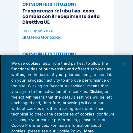
OPINIONI E ISTITUZIONI
Trasparenza retributiva: cosa
cambia con il recepimento della
Direttiva UE
30 Giugno 2026
di
Milena Montanari
OPINIONI E ISTITUZIONI
Valorizzare il potenziale dello Studio:
We use cookies, also from third parties, to allow the
una riflessione sul futuro della
functionalities of our website and offered services as
consulenza del lavoro
well as, on the basis of your prior consent, to use data
on your navigation activity to improve performance of
15 Giugno 2026
the site. Clicking on “Accept All cookies” means that
di
Milena Montanari
you agree to the activation of all cookies. Clicking on
"Reject All" means that the default settings will be left
unchanged and, therefore, browsing will continue
without cookies or other tracking tools other than
technical To check the categories of cookies, configure
or change your cookie preferences, please click on
Cookie Preferences. For more information about
Privacy Policy
cookies, please see our Cookie Policy.
More