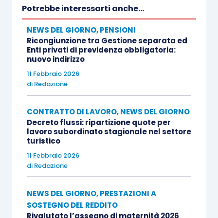
Potrebbe interessarti anche...
un’assicurazione per ogni viaggio di
NEWS DEL GIORNO
,
PENSIONI
andata nel luogo di destinazione e di
Ricongiunzione tra Gestione separata ed
rientro dal luogo stesso, per i casi di
Enti privati di previdenza obbligatoria:
nuovo indirizzo
morte o di invalidità permanente;
11 Febbraio 2026
di
Redazione
il tipo di sistemazione logistica;
CONTRATTO DI LAVORO
,
NEWS DEL GIORNO
idonee misure in materia di sicurezza.
Decreto flussi: ripartizione quote per
lavoro subordinato stagionale nel settore
turistico
11 Febbraio 2026
di
Redazione
NEWS DEL GIORNO
,
PRESTAZIONI A
SOSTEGNO DEL REDDITO
Rivalutato l’assegno di maternità 2026