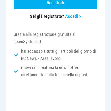
Registrati
previsto dai Ccnl stipulati dalle
associazioni sindacali comparativamente
Sei già registrato?
Accedi >
più rappresentative per la categoria di
appartenenza del lavoratore e,
distintamente, l’entità delle prestazioni in
Grazie alla registrazione gratuita al
denaro o in natura connesse con lo
TeamSystem ID
svolgimento all’estero del rapporto di
hai accesso a tutti gli articoli del giorno di
lavoro;
EC News - Area lavoro
ricevi ogni mattina la newsletter
la possibilità per i lavoratori di ottenere il
direttamente sulla tua casella di posta
trasferimento in Italia della quota di valuta
trasferibile delle retribuzioni corrisposte
all’estero, fermo restando il rispetto delle
norme valutarie italiane e del Paese
d’impiego;