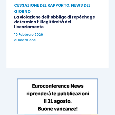
CESSAZIONE DEL RAPPORTO
,
NEWS DEL
31.12.2014 abbia avuto un rapporto di
GIORNO
lavoro intermittente a tempo
La violazione dell’obbligo di repêchage
indeterminato con il medesimo datore di
determina l’illegittimità del
licenziamento
lavoro – o con altro datore di lavoro a lui
10 Febbraio 2026
collegato o controllato – potrà essere
di
Redazione
assunto a tempo indeterminato con il
diritto alla fruizione dell’esonero triennale;
il lavoratore non deve avere avuto un
precedente rapporto di lavoro agevolato
con lo stesso datore di lavoro che
assume o con una società controllata dal
datore di lavoro o ad esso collegata.
In merito alla durata dello sgravio, viene precisato