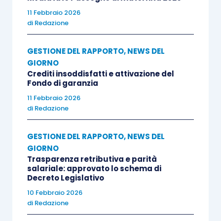
11 Febbraio 2026
di
Redazione
la fruizione dell’esonero è trasferibile nei
confronti del cessionario per il periodo
GESTIONE DEL RAPPORTO
,
NEWS DEL
residuo non goduto dal cedente;
GIORNO
Crediti insoddisfatti e attivazione del
Fondo di garanzia
lo svolgimento, nei sei mesi precedenti
11 Febbraio 2026
all’assunzione, di prestazioni lavorative in
di
Redazione
forme giuridiche e contrattuali diverse da
quella del contratto di lavoro subordinato
GESTIONE DEL RAPPORTO
,
NEWS DEL
a tempo indeterminato (lavoro autonomo,
GIORNO
collaborazione a progetto, lavoro a
Trasparenza retributiva e parità
salariale: approvato lo schema di
termine) non impedisce l’accesso
Decreto Legislativo
all’incentivo;
10 Febbraio 2026
di
Redazione
il lavoratore che nel trimestre 1.10.2014-