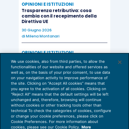
OPINIONI E ISTITUZIONI
Trasparenza retributiva: cosa
cambia con il recepimento della
Direttiva UE
30 Giugno 2026
di
Milena Montanari
OPINIONI E ISTITUZIONI
Valorizzare il potenziale dello Studio:
We use cookies, also from third parties, to allow the
una riflessione sul futuro della
functionalities of our website and offered services as
consulenza del lavoro
well as, on the basis of your prior consent, to use data
on your navigation activity to improve performance of
15 Giugno 2026
the site. Clicking on “Accept All cookies” means that
di
Milena Montanari
you agree to the activation of all cookies. Clicking on
"Reject All" means that the default settings will be left
unchanged and, therefore, browsing will continue
without cookies or other tracking tools other than
technical To check the categories of cookies, configure
or change your cookie preferences, please click on
Cookie Preferences. For more information about
Privacy Policy
cookies, please see our Cookie Policy.
More