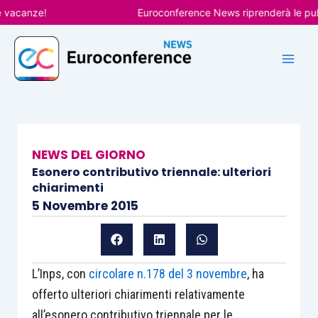
Vai
canze!
Euroconference News riprenderà le pubblica
al
contenuto
NEWS DEL GIORNO
Esonero contributivo triennale: ulteriori
chiarimenti
5 Novembre 2015
L’Inps, con
circolare n.178 del 3 novembre
, ha
offerto ulteriori chiarimenti relativamente
all’esonero contributivo triennale per le