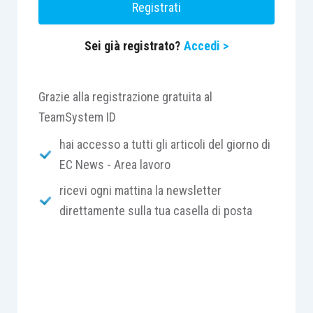
Registrati
l’assunzione non consente la fruizione
dell’esonero contributivo;
Sei già registrato?
Accedi >
nei rapporti di lavoro
part-time
a tempo
indeterminato, l’esonero spetta anche nei
Grazie alla registrazione gratuita al
casi in cui il lavoratore sia assunto da due
TeamSystem ID
diversi datori di lavoro in relazione ad
hai accesso a tutti gli articoli del giorno di
ambedue i rapporti, purché la data di
EC News - Area lavoro
decorrenza dei predetti rapporti di lavoro
ricevi ogni mattina la newsletter
sia la medesima;
direttamente sulla tua casella di posta
non si ha diritto alla fruizione dell’esonero
se il precedente rapporto di lavoro,
intercorso nei sei mesi precedenti
l’assunzione, sia stato risolto per