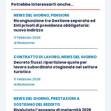
mancato superamento del periodo di
Potrebbe interessarti anche...
prova o per dimissioni del lavoratore;
NEWS DEL GIORNO
,
PENSIONI
Ricongiunzione tra Gestione separata ed
l’incentivo non spetta per i lavoratori già
Enti privati di previdenza obbligatoria:
nuovo indirizzo
titolari di un rapporto a tempo
11 Febbraio 2026
indeterminato che, nei casi di cambi
di
Redazione
appalto di servizi, transitino dal cedente al
subentrante;
CONTRATTO DI LAVORO
,
NEWS DEL GIORNO
Decreto flussi: ripartizione quote per
lavoro subordinato stagionale nel settore
in caso di cessione del contratto a tempo
turistico
indeterminato, con passaggio del
11 Febbraio 2026
dipendente al cessionario, la fruizione del
di
Redazione
beneficio già riconosciuto al datore di
lavoro cedente può essere trasferita al
NEWS DEL GIORNO
,
PRESTAZIONI A
subentrante per il periodo residuo non
SOSTEGNO DEL REDDITO
Rivalutato l’assegno di maternità 2026
goduto;