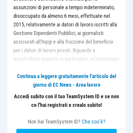
assunzioni di personale a tempo indeterminato,
disoccupato da almeno 6 mesi, effettuate nel
2015, relativamente ai datori di lavoro iscritti alla
Gestione Dipendenti Pubblici, ai giornalisti
assicurati all’Inpgi e alla fruizione del beneficio
per i datori di lavoro privati. Riguardo a
quest’ultimo aspetto, in particolare, si forniscono
precisazioni rispetto a quanto già previsto con
circolare n.17/15, in relazione a situazioni
Continua a leggere gratuitamente l'articolo del
caratterizzate da particolari condizioni di
giorno di EC News - Area lavoro
specificità:
Accedi subito con il tuo TeamSystem ID e se non
ce l'hai registrati e crealo subito!
l’esistenza di un rapporto di lavoro
subordinato a tempo indeterminato
Non hai TeamSystem ID?
Che cos'è?
all’estero nei sei mesi precedenti