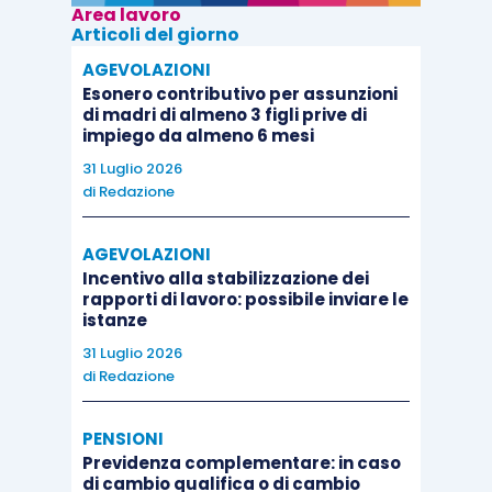
Area lavoro
che in caso di assunzione a tempo indeterminato
Articoli del giorno
a scopo di somministrazione, lo sgravio spetta
AGEVOLAZIONI
sia per la somministrazione a tempo
Esonero contributivo per assunzioni
indeterminato che per la somministrazione a
di madri di almeno 3 figli prive di
impiego da almeno 6 mesi
tempo determinato, per la durata complessiva di
31 Luglio 2026
36 mesi, compresi gli eventuali periodi in cui il
di
Redazione
lavoratore rimane in attesa di assegnazione.
AGEVOLAZIONI
Viene infine ribadito che l’esonero contributivo
Incentivo alla stabilizzazione dei
rapporti di lavoro: possibile inviare le
triennale non è cumulabile con “
altri esoneri o
istanze
riduzioni delle aliquote di finanziamento previsti
31 Luglio 2026
dalla normativa vigente
”.
di
Redazione
PENSIONI
Previdenza complementare: in caso
di cambio qualifica o di cambio