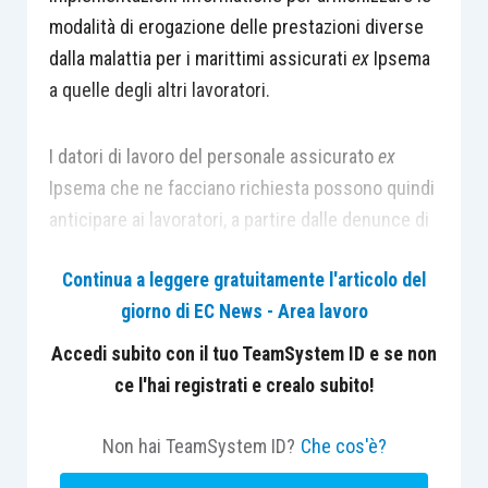
modalità di erogazione delle prestazioni diverse
dalla malattia per i marittimi assicurati
ex
Ipsema
a quelle degli altri lavoratori.
I datori di lavoro del personale assicurato
ex
Ipsema che ne facciano richiesta possono quindi
anticipare ai lavoratori, a partire dalle denunce di
competenza ottobre 2015, le seguenti
Continua a leggere gratuitamente l'articolo del
prestazioni diverse dalla malattia e procedere al
giorno di EC News - Area lavoro
conguaglio delle stesse unitamente al
versamento dei contributi previdenziali correnti:
Accedi subito con il tuo TeamSystem ID e se non
congedo di maternità; congedo di paternità;
ce l'hai registrati e crealo subito!
congedo parentale; congedo parentale su base
oraria; riposi giornalieri per allattamento;
Non hai TeamSystem ID?
Che cos'è?
permessi per assistenza disabili
ex
art.3, L.