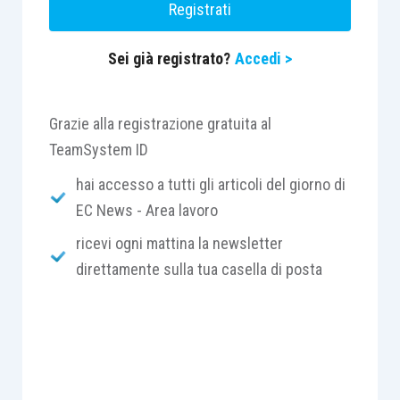
Registrati
n.104/92; congedo straordinario per assistenza a
familiari con disabilità grave; donazione sangue;
Sei già registrato?
Accedi >
donazione di midollo osseo; congedo obbligatorio
e facoltativo per il padre lavoratore dipendente
ex
art.4, co.24, lett.a), L. n.92/12 (misura
Grazie alla registrazione gratuita al
sperimentale per il triennio 2013-2015
TeamSystem ID
conguagliabile se fruito entro il 31 dicembre
hai accesso a tutti gli articoli del giorno di
2015).
EC News - Area lavoro
ricevi ogni mattina la newsletter
direttamente sulla tua casella di posta