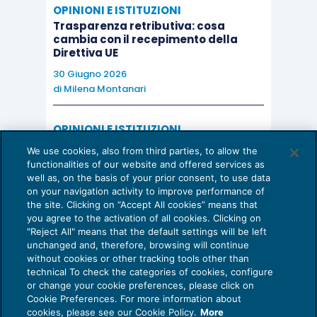
OPINIONI E ISTITUZIONI
Trasparenza retributiva: cosa
cambia con il recepimento della
Direttiva UE
30 Giugno 2026
di
Milena Montanari
OPINIONI E ISTITUZIONI
Valorizzare il potenziale dello Studio:
We use cookies, also from third parties, to allow the
una riflessione sul futuro della
functionalities of our website and offered services as
consulenza del lavoro
well as, on the basis of your prior consent, to use data
on your navigation activity to improve performance of
15 Giugno 2026
the site. Clicking on “Accept All cookies” means that
di
Milena Montanari
you agree to the activation of all cookies. Clicking on
"Reject All" means that the default settings will be left
unchanged and, therefore, browsing will continue
without cookies or other tracking tools other than
technical To check the categories of cookies, configure
or change your cookie preferences, please click on
Cookie Preferences. For more information about
Privacy Policy
cookies, please see our Cookie Policy.
More