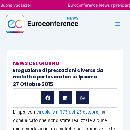
Vai
one vacanze!
Euroconference News riprenderà le pu
al
contenuto
NEWS DEL GIORNO
Erogazione di prestazioni diverse da
malattia per lavoratori ex Ipsema
27 Ottobre 2015
L’Inps, con
circolare n.173 del 23 ottobre
, ha
comunicato che sono state realizzate alcune
implementazioni informatiche per armonizzare le