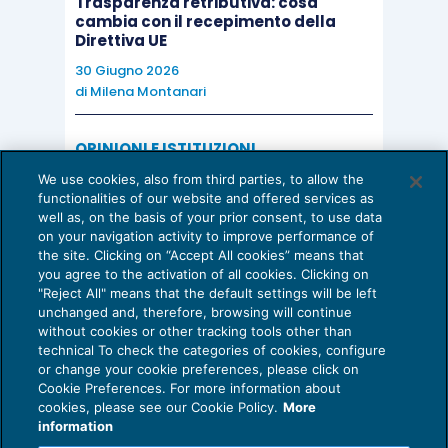
disposizioni della Banca d’Italia sulla riforma delle
Trasparenza retributiva: cosa
cambia con il recepimento della
banche popolari, fissando la discussione di
Direttiva UE
merito il 10 febbraio, quando saranno discussi
30 Giugno 2026
anche altri due ricorsi. In particolare i giudici del
di
Milena Montanari
Tribunale amministrativo hanno rigettato la
richiesta di sospensiva presentata da alcuni soci
OPINIONI E ISTITUZIONI
Valorizzare il potenziale dello Studio:
di Ubi e altre popolari, nella parte dei regolamenti
We use cookies, also from third parties, to allow the
una riflessione sul futuro della
functionalities of our website and offered services as
che vietano la costituzione di una holding
consulenza del lavoro
well as, on the basis of your prior consent, to use data
controllata da soci in forma cooperativa che
on your navigation activity to improve performance of
15 Giugno 2026
the site. Clicking on “Accept All cookies” means that
di
Milena Montanari
detenga la maggioranza in banche Spa. A livello
you agree to the activation of all cookies. Clicking on
europeo, la notizia più rilevante è stato il
"Reject All" means that the default settings will be left
unchanged and, therefore, browsing will continue
comunicato rilasciato mercoledì sera da
without cookies or other tracking tools other than
Deutsche Bank, in cui la banca tedesca ha
technical To check the categories of cookies, configure
or change your cookie preferences, please click on
annunciato che chiuderà il terzo trimestre con un
Cookie Preferences. For more information about
Privacy Policy
rosso da €6.2mld e potrebbe non distribuire il
cookies, please see our Cookie Policy.
More
Cookie Policy
information
dividendo 2015; a pesare sui conti i €5.8mld di