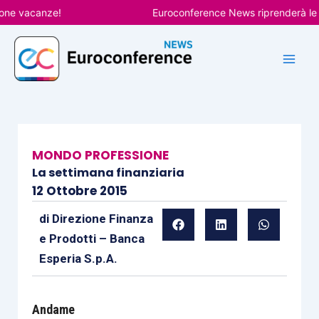
Vai
 vacanze!
Euroconference News riprenderà le pubb
al
contenuto
MONDO PROFESSIONE
La settimana finanziaria
12 Ottobre 2015
di
Direzione Finanza
e Prodotti – Banca
Esperia S.p.A.
Andame