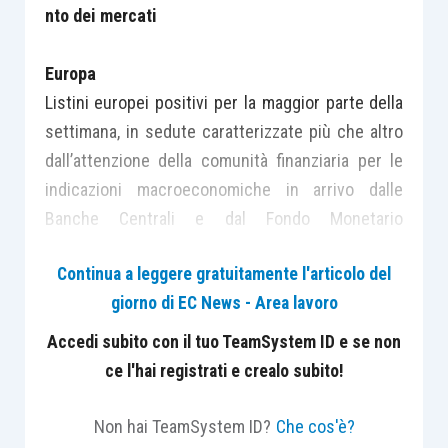
nto dei mercati
Europa
Listini europei positivi per la maggior parte della
settimana, in sedute caratterizzate più che altro
dall’attenzione della comunità finanziaria per le
indicazioni macroeconomiche in arrivo dalle
Banche Centrali e dal Fondo Monetario
Internazionale.
Continua a leggere gratuitamente l'articolo del
Per tutta la settimana sono proseguiti a Lima i
giorno di EC News - Area lavoro
meeting d’autunno del Fmi e della Banca
mondiale. Buone notizie per l’Italia sono arrivate
Accedi subito con il tuo TeamSystem ID e se non
dal World Economic Outlook del Fondo, che
ce l'hai registrati e crealo subito!
delinea un’economia in lieve, ma progressivo
miglioramento e che sta facendo meglio del
Non hai TeamSystem ID?
Che cos'è?