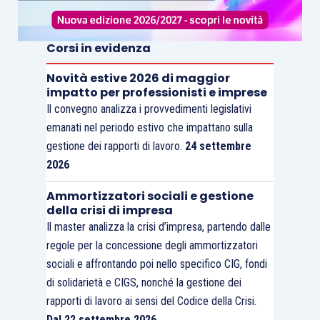
principale gruppo del paese, che ha rilasciato
risultati trimestrali fortemente superiori al
Corsi in evidenza
consensus.
Nikkei +4.03%, Hang Seng +4.43%, Shangai
Novità estive 2026 di maggior
Composite +2.94%, ASX +4.51%
impatto per professionisti e imprese
Il convegno analizza i provvedimenti legislativi
Principali avvenimenti della settimana
emanati nel periodo estivo che impattano sulla
A livello politico, protagoniste della settimana in
gestione dei rapporti di lavoro.
24 settembre
Europa sono Portogallo e Grecia. Le elezioni
2026
portoghesi, di inizio settimana, confermano il
governo di centro-destra alla guida del Paese, ma
Ammortizzatori sociali e gestione
della crisi di impresa
non gli concedono la maggioranza assoluta
Il master analizza la crisi d’impresa, partendo dalle
determinando attese di un’incertezza politica.
regole per la concessione degli ammortizzatori
Pedro Passos Coelho è il primo leader europeo
sociali e affrontando poi nello specifico CIG, fondi
rieletto dopo aver imposto al suo Paese le misure
di solidarietà e CIGS, nonché la gestione dei
di austerity per il salvataggio nel quadro della
rapporti di lavoro ai sensi del Codice della Crisi.
crisi del debito del 2009. Per quanto riguarda la
Dal 22 settembre 2026