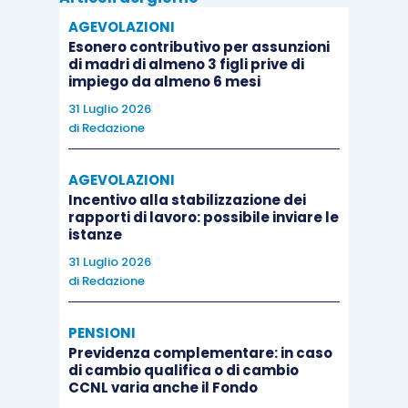
servizi che hanno toccano i minimi da ottobre
AGEVOLAZIONI
2012, scoraggiate dal dollaro forte e dalla crisi
Esonero contributivo per assunzioni
cinese. Il Congressional Budget Office ha, infine,
di madri di almeno 3 figli prive di
impiego da almeno 6 mesi
annunciato che il budget deficit statunitense per
31 Luglio 2026
l’anno fiscale terminato a settembre è stato
di
Redazione
maggiore di quanto inizialmente previsto.
S&P 500 +4.66%, Dow Jones Industrial +4.79%,
AGEVOLAZIONI
Nasdaq Composite +3.97%
Incentivo alla stabilizzazione dei
rapporti di lavoro: possibile inviare le
Asia
istanze
Nell’ultima settimana i mercati azionari asiatici
31 Luglio 2026
hanno registrato forti rialzi segnando la migliore
di
Redazione
performance dal 2011. L’espansione segue dati
macro statunitensi inferiori alle attese e il
PENSIONI
conseguente probabile ritardo nel rialzo dei tassi
Previdenza complementare: in caso
di cambio qualifica o di cambio
da parte della Fed. Secondo diversi analisti, tassi
CCNL varia anche il Fondo
ancora ai minimi nel mercato americano