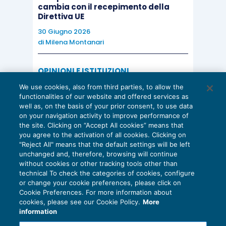
cambia con il recepimento della
Direttiva UE
30 Giugno 2026
di
Milena Montanari
OPINIONI E ISTITUZIONI
Valorizzare il potenziale dello Studio:
We use cookies, also from third parties, to allow the
una riflessione sul futuro della
functionalities of our website and offered services as
consulenza del lavoro
well as, on the basis of your prior consent, to use data
on your navigation activity to improve performance of
15 Giugno 2026
the site. Clicking on “Accept All cookies” means that
di
Milena Montanari
you agree to the activation of all cookies. Clicking on
"Reject All" means that the default settings will be left
unchanged and, therefore, browsing will continue
without cookies or other tracking tools other than
technical To check the categories of cookies, configure
or change your cookie preferences, please click on
Cookie Preferences. For more information about
Privacy Policy
cookies, please see our Cookie Policy.
More
Cookie Policy
information