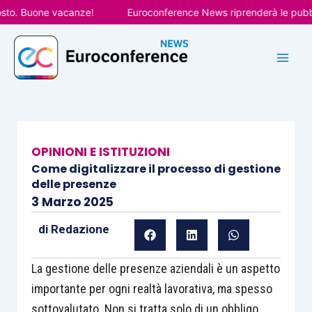
Vai
. Buone vacanze!
Euroconference News riprenderà le pubblicaz
al
contenuto
OPINIONI E ISTITUZIONI
Come digitalizzare il processo di gestione
delle presenze
3 Marzo 2025
di
Redazione
La gestione delle presenze aziendali è un aspetto
importante per ogni realtà lavorativa, ma spesso
sottovalutato. Non si tratta solo di un obbligo