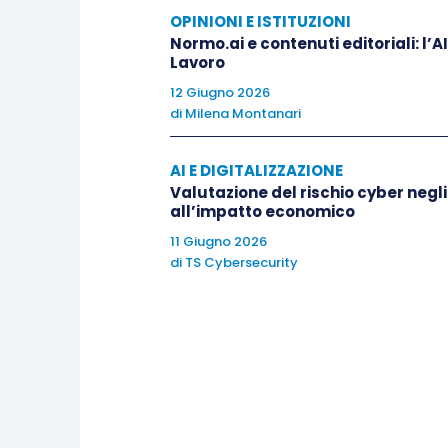
OPINIONI E ISTITUZIONI
No, non sono per l’assenza dei giochi di
Normo.ai e contenuti editoriali: l’
piccoli veniamo affascinanti da scienza 
Lavoro
in STEM, perché le attitudini vanno allen
12 Giugno 2026
di
Milena Montanari
come possiamo coglierle?
AI E DIGITALIZZAZIONE
Come sempre, spero di aver stimolato un
Valutazione del rischio cyber negli
volete chiedermi di affrontare un argome
all’impatto economico
fantastico per arricchirci reciprocamen
11 Giugno 2026
di
TS Cybersecurity