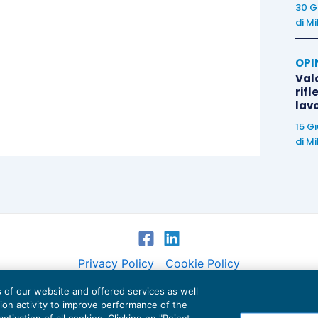
30 G
di
Mi
OPI
Valo
rifl
lav
15 G
di
Mi
Privacy Policy
Cookie Policy
es of our website and offered services as well
Euroconference NEWS è una testata registrata al Tribunale di Milano Reg. n. 8556/2026
tion activity to improve performance of the
Direttore responsabile Sandro Cerato