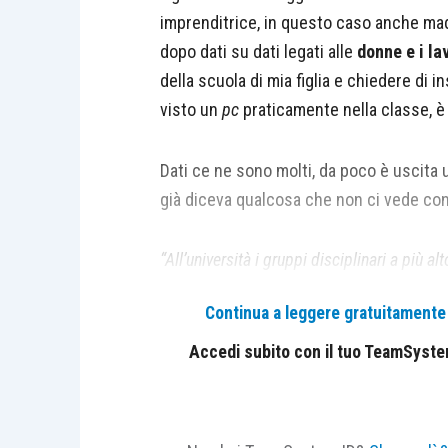
imprenditrice, in questo caso anche madre,
dopo dati su dati legati alle
donne e i la
della scuola di mia figlia e chiedere di 
visto un
pc
praticamente nella classe, è 
Dati ce ne sono molti, da poco è uscita
già diceva qualcosa che non ci vede con
“All’università i gruppi disciplinari a più
il 91,8% di studentesse sul totale), Lingui
Continua a leggere gratuitamente l
opposto,
la partecipazione femminile è p
(13%), Ingegneria Industriale e dell’Info
Accedi subito con il tuo TeamSystem 
È la parte evidenziata che mi fa più pau
del futuro saranno: