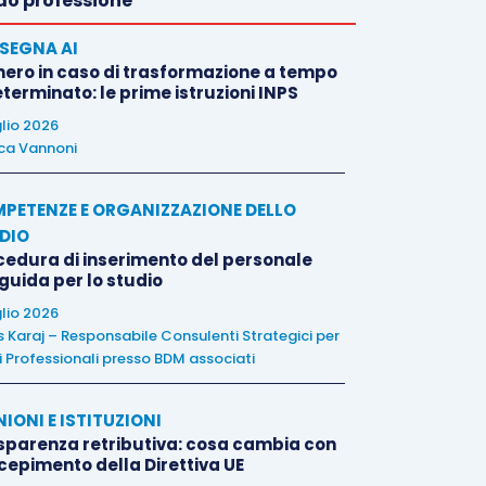
o professione
SEGNA AI
nero in caso di trasformazione a tempo
terminato: le prime istruzioni INPS
glio 2026
ca Vannoni
PETENZE E ORGANIZZAZIONE DELLO
DIO
cedura di inserimento del personale
 guida per lo studio
glio 2026
is Karaj – Responsabile Consulenti Strategici per
i Professionali presso BDM associati
NIONI E ISTITUZIONI
sparenza retributiva: cosa cambia con
ecepimento della Direttiva UE