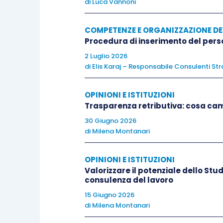
di
Luca Vannoni
piccoli a:
COMPETENZE E ORGANIZZAZIONE DE
regalare giochi tecnologici e sc
Procedura di inserimento del perso
educativi da poter fare con i pic
2 Luglio 2026
fatto esplodere un vulcano, ho c
di
Elis Karaj – Responsabile Consulenti Str
fossile, oltre a costruire schelet
OPINIONI E ISTITUZIONI
proporsi nelle scuole
,
io sono di
Trasparenza retributiva: cosa camb
amici di insegnanti all’ascolto, 
30 Giugno 2026
bimbi al
web
. Non c’è solo schife
di
Milena Montanari
avere nelle vene, insieme all’ing
studiare
coding
fin da piccoli
,
o
OPINIONI E ISTITUZIONI
giocare con il codice e divertirsi
Valorizzare il potenziale dello Stud
consulenza del lavoro
familiare qualcosa che non sian
15 Giugno 2026
di
Milena Montanari
Dobbiamo smettere di giocare con le Ba