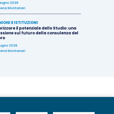
iugno 2026
lena Montanari
NIONI E ISTITUZIONI
rizzare il potenziale dello Studio: una
essione sul futuro della consulenza del
oro
iugno 2026
lena Montanari