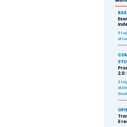
Mond
RAS
Eso
inde
9 Lu
di
Lu
COM
STU
Pro
2.0:
2 Lu
di
El
Stud
OPI
Tra
il r