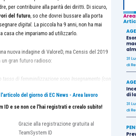
 per contribuire alla parità dei diritti. Di sicuro,
vori del futuro
, so che dovrei bussare alla porta
Area
Artic
insegnare
digital.
La piccola ha 9 anni, non ha mai
AGE
a casa che impariamo ad utilizzarlo.
Eso
madr
alm
 una nuova indagine di ValoreD, ma Censis del 2019
31 L
 un gran futuro radioso:
di
Re
 alto tasso di femminilizzazione sono Insegnamento (con
AGE
stico (81,6%) e Psicologico (77,6%). Sul versante
Ince
di l
'articolo del giorno di EC News - Area lavoro
articolarmente bassa a Informatica e Tecnologie Ict
31 L
rmazione (22%),
Scienze Motorie e Sportive (28,8%)”.
ID e se non ce l'hai registrati e crealo subito!
di
Re
ra perché, secondo il World Economic Forum, i lavori
Grazie alla registrazione gratuita al
PEN
TeamSystem ID
Pre