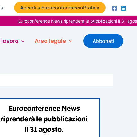
ta
Accedi a EuroconferenceinPratica
Euroconference News riprenderà le pubblicazioni il 31 agosto. Buon
 lavoro
Area legale
Abbonati