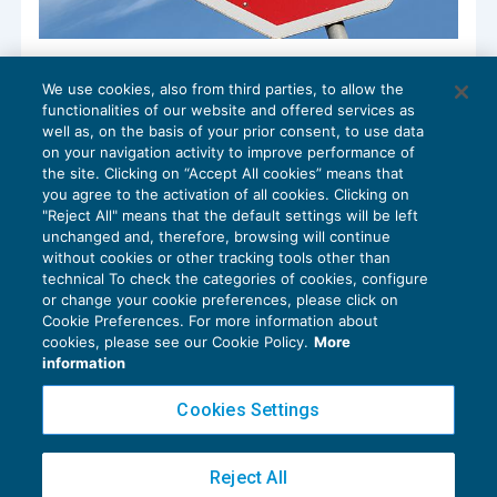
Revoca parziale del bonus investimenti
We use cookies, also from third parties, to allow the
AGEVOLAZIONI
11/03/2017
functionalities of our website and offered services as
di
Alessandro Bonuzzi
well as, on the basis of your prior consent, to use data
on your navigation activity to improve performance of
the site. Clicking on “Accept All cookies” means that
you agree to the activation of all cookies. Clicking on
"Reject All" means that the default settings will be left
1
2
unchanged and, therefore, browsing will continue
without cookies or other tracking tools other than
technical To check the categories of cookies, configure
or change your cookie preferences, please click on
Cookie Preferences. For more information about
Privacy Policy
cookies, please see our Cookie Policy.
More
Cookie Policy
information
Euroconference NEWS è una testata registrata al Tribunale di Milano Reg. n. 8556/2026
Cookies Settings
Direttore responsabile Sandro Cerato
Copyright 2016 ©
Gruppo Euroconference S.p.A.
v2.32.4
Reject All
Piazza Luigi Einaudi, 10N01 - 20124 Milano - info@ecnews.it