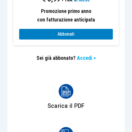
i creditori possono nuovamente
agire in
Promozione primo anno
via esecutiva
contro il debitore.
con fatturazione anticipata
Altri effetti riconducibili alla revoca della
Abbonati
declaratoria di fallimento possono essere
ravvisati nel disposto normativo di cui all’
articolo
Sei già abbonato?
Accedi >
147 D.P.R. 115/2002
(Testo Unico in materia di
Spese di Giustizia), in forza del quale il fallito può
chiedere il risarcimento dei danni al creditore
“
per aver chiesto la dichiarazione di fallimento con
colpa
”, a patto che il fallito abbia avanzato tale
richiesta nel reclamo
ex
articolo 18 L.F.
Scarica il PDF
Sul punto, l’
articolo 366 C.C.I.I.
,
di recente
introduzione, ha riformulato
l’
articolo 147
T.U.