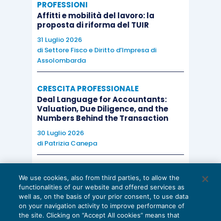
PROFESSIONI
Affitti e mobilità del lavoro: la
proposta di riforma del TUIR
31 Luglio 2026
di
Settore Fisco e Diritto d’Impresa di
Assolombarda
CRESCITA PROFESSIONALE
Deal Language for Accountants:
Valuation, Due Diligence, and the
Numbers Behind the Transaction
30 Luglio 2026
di
Patrizia Canepa
AI E DIGITALIZZAZIONE
We use cookies, also from third parties, to allow the
EU AI Act e studi professionali: le
functionalities of our website and offered services as
scadenze concrete
well as, on the basis of your prior consent, to use data
on your navigation activity to improve performance of
27 Luglio 2026
the site. Clicking on “Accept All cookies” means that
di
Diego Barberi
e
Stefano Dovier