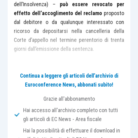
dell’Insolvenza) –
può essere revocato per
effetto dell’accoglimento del reclamo
proposto
dal debitore o da qualunque interessato con
ricorso da depositarsi nella cancelleria della
Corte d’appello nel termine perentorio di trenta
giorni dall’emissione della sentenza.
Sia al
comma 15 dell’articolo 18 L.F.
sia
Continua a leggere gli articoli dell’archivio di
all’
articolo 53, comma 1, C.C.I.I.
è
Euroconference News, abbonati subito!
espressamente previsto che, se il fallimento e la
liquidazione giudiziale sono revocati, “
restano
Grazie all'abbonamento
salvi gli effetti degli atti legalmente compiuti dagli
Hai accesso all'archivio completo con tutti
organi della procedura
”.
gli articoli di EC News - Area fiscale
Hai la possibilità di effettuare il download in
È evidente che in tale categoria devono essere