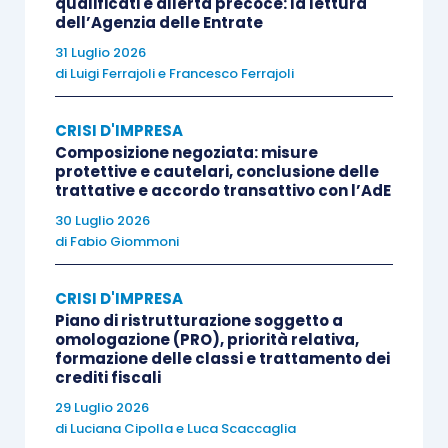
così attribuendo ai giudici del gravame il potere
qualificati e allerta precoce: la lettura
dell’Agenzia delle Entrate
di verificare tale responsabilità.
31 Luglio 2026
di
Luigi Ferrajoli
e
Francesco Ferrajoli
Ebbene, a tale proposito si è recentemente
pronunciata la Suprema Corte con l’
ordinanza n.
CRISI D'IMPRESA
32533
/
2022
, ritenendo che la richiamata indagine
Composizione negoziata: misure
protettive e cautelari, conclusione delle
nonché la conseguente declaratoria di revoca
trattative e accordo transattivo con l’AdE
della sentenza di fallimento (oggi, “liquidazione
30 Luglio 2026
giudiziale”) possa essere parimenti
svolta dalla
di
Fabio Giommoni
Corte di Cassazione nel momento in cui la
medesima accoglie il ricorso avverso la
CRISI D'IMPRESA
Piano di ristrutturazione soggetto a
sentenza del giudice del reclamo
che abbia
omologazione (PRO), priorità relativa,
erroneamente confermato la sentenza di
formazione delle classi e trattamento dei
crediti fiscali
fallimento.
29 Luglio 2026
di
Luciana Cipolla
e
Luca Scaccaglia
Ciò, naturalmente, a patto che
non risultino