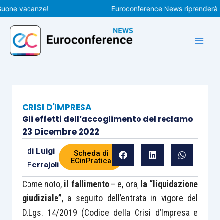
Vai
e vacanze!
Euroconference News riprenderà le pub
al
contenuto
CRISI D'IMPRESA
Gli effetti dell’accoglimento del reclamo
23 Dicembre 2022
di
Luigi
Scheda di
ECinPratica
Ferrajoli
Come noto,
il fallimento
– e, ora,
la “liquidazione
giudiziale”
, a seguito dell’entrata in vigore del
D.Lgs. 14/2019 (Codice della Crisi d’Impresa e