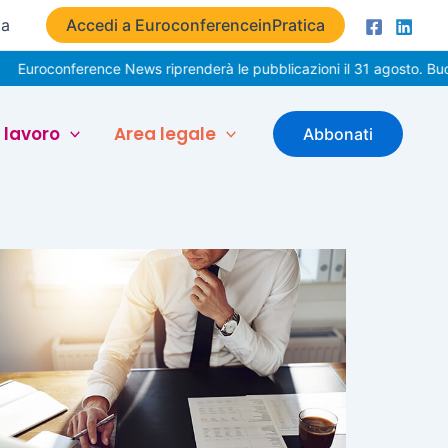
ta
Accedi a EuroconferenceinPratica
nference News riprenderà le pubblicazioni il 31 agosto. Buone vaca
 lavoro
Area legale
Abbonati