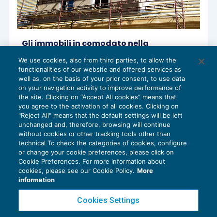
Gli immobili in comodato nella
dichiarazione dei redditi
We use cookies, also from third parties, to allow the
IMPOSTE SUL REDDITO
19/04/2022
functionalities of our website and offered services as
di
Laura Mazzola
well as, on the basis of your prior consent, to use data
on your navigation activity to improve performance of
the site. Clicking on “Accept All cookies” means that
you agree to the activation of all cookies. Clicking on
"Reject All" means that the default settings will be left
1
2
3
4
5
…
14
unchanged and, therefore, browsing will continue
without cookies or other tracking tools other than
technical To check the categories of cookies, configure
or change your cookie preferences, please click on
Cookie Preferences. For more information about
Privacy Policy
cookies, please see our Cookie Policy.
More
Cookie Policy
information
Euroconference NEWS è una testata registrata al Tribunale di Milano Reg. n. 8556/2026
Cookies Settings
Direttore responsabile Sandro Cerato