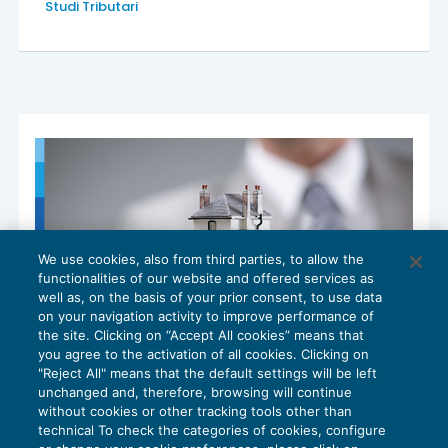
Studi Tributari
We use cookies, also from third parties, to allow the
functionalities of our website and offered services as
well as, on the basis of your prior consent, to use data
on your navigation activity to improve performance of
the site. Clicking on “Accept All cookies” means that
you agree to the activation of all cookies. Clicking on
"Reject All" means that the default settings will be left
unchanged and, therefore, browsing will continue
without cookies or other tracking tools other than
La detrazione per interessi passivi per
technical To check the categories of cookies, configure
mutui ipotecari non spetta se l’immobile