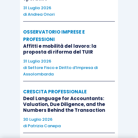
2013/34/UE
con riferimento ai Principi di
31 Luglio 2026
rendicontazione di sostenibilità”
(Principi
di
Andrea Onori
Europei di Rendicontazione di Sostenibilità –
ESRS – European Sustainability Reporting
OSSERVATORIO IMPRESE E
Standard).
PROFESSIONI
Affitti e mobilità del lavoro: la
proposta di riforma del TUIR
Tale ultimo provvedimento è stato pubblicato
31 Luglio 2026
sulla G.U.U.E. del 22.12.2023 ed è entrato in
di
Settore Fisco e Diritto d’Impresa di
vigore dallo scorso 1.1.2024 per gli esercizi
Assolombarda
finanziari con
decorrenza da pari data o da data
successiva
.
CRESCITA PROFESSIONALE
Deal Language for Accountants:
Valuation, Due Diligence, and the
Gli ESRS adottati specificano le informazioni che
Numbers Behind the Transaction
un’azienda deve comunicare
in merito agli
30 Luglio 2026
di
Patrizia Canepa
impatti
, rischi e opportunità,
che la sua attività
economica e industriale
ha in relazione alla