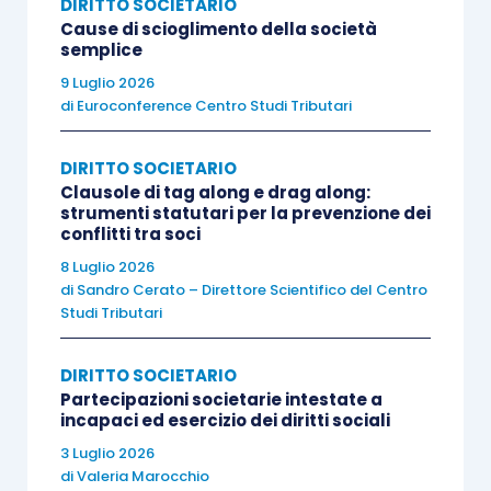
DIRITTO SOCIETARIO
Il panorama normativo ha degli elementi base ben
Cause di scioglimento della società
chiari e definiti, ma si sta lavorando per
semplice
raggiungere delle norme comuni per
9 Luglio 2026
l’applicazione omogena di tali concetti e
di
Euroconference Centro Studi Tributari
principi
.
DIRITTO SOCIETARIO
Clausole di tag along e drag along:
Il quadro si sta definendo sempre di più.
strumenti statutari per la prevenzione dei
conflitti tra soci
Negli ultimi anni sono stati adottati importanti
8 Luglio 2026
di
Sandro Cerato – Direttore Scientifico del Centro
provvedimenti a livello europeo che hanno
Studi Tributari
definitivamente messo le basi per una
normazione unitaria e definita.
DIRITTO SOCIETARIO
Partecipazioni societarie intestate a
incapaci ed esercizio dei diritti sociali
Nell’ultimo quinquennio sono stati emanati:
3 Luglio 2026
di
Valeria Marocchio