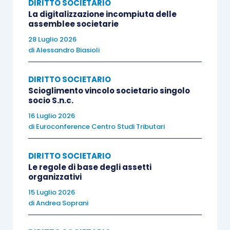
DIRITTO SOCIETARIO
rendicontazione ESG
e della
misurazione delle
La digitalizzazione incompiuta delle
performance
aziendali in tale ottica.
assemblee societarie
28 Luglio 2026
di
Alessandro Biasioli
I più importanti motivi che rendono fondamentali
la misurazione in base ai fattori ESG o di
DIRITTO SOCIETARIO
Sostenibilità sono:
Scioglimento vincolo societario singolo
socio S.n.c.
evitare il cosiddetto “
Greenwashing
”;
16 Luglio 2026
di
Euroconference Centro Studi Tributari
migliorare la
trasparenza della
rendicontazione
delle informazioni ESG
DIRITTO SOCIETARIO
agli stakeholders;
Le regole di base degli assetti
permettere una migliore
mappatura dei
organizzativi
rischi
ad essi associati mediante una
15 Luglio 2026
di
Andrea Soprani
corretta misurazione dei fattori ESG.