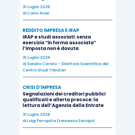
“Integrazione del Regolamento sulla
31 Luglio 2026
di
Carlo Arsie
Tassonomia”
(Precisazione del
contenuto e della presentazione delle
REDDITO IMPRESA E IRAP
informazioni).
IRAP e studi associati: senza
esercizio “in forma associata”
l’imposta non è dovuta
Il 2023 è stato caratterizzato da
due importanti
steps
del percorso relativo al Reporting della
31 Luglio 2026
di
Sandro Cerato – Direttore Scientifico del
“Sostenibilità”.
Centro Studi Tributari
Il Primo, con l’entrata in vigore, a far data dal
CRISI D'IMPRESA
5.1.2023, della
Direttiva UE 2022/2464
Segnalazioni dei creditori pubblici
qualificati e allerta precoce: la
“Corporate Sustainability Reporting Directive –
lettura dell’Agenzia delle Entrate
CSRD –
(Introduzione di obblighi di trasparenza
31 Luglio 2026
più dettagliati per quanto riguarda la
di
Luigi Ferrajoli
e
Francesco Ferrajoli
rendicontazione societaria di sostenibilità).