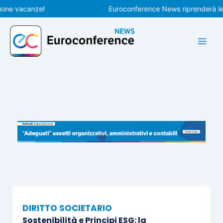
Vai
 vacanze!
Euroconference News riprenderà le pubbl
al
contenuto
DIRITTO SOCIETARIO
Sostenibilità e Principi ESG: la