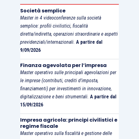
Società semplice
Si evidenzia, inoltre, il contenuto dell’articolo 5,
Master in 4 videoconferenze sulla società
Direttiva UE 2022/2464, nel quale viene indicata
semplice: profili civilistici, fiscalità
diretta/indiretta, operazioni straordinarie e aspetti
la
scaletta temporale di applicazione
della
previdenziali/internazionali.
A partire dal
stessa per i diversi soggetti interessati:
9/09/2026
dall’1.1.2024
per le grandi aziende di
Finanza agevolata per l’impresa
interesse pubblico
già soggette alla
Master operativo sulle principali agevolazioni per
Direttiva NFRD. In Italia, per tutti i soggetti
le imprese (contributi, crediti d’imposta,
finanziamenti) per investimenti in innovazione,
a cui si applicano le disposizioni del
Lgs.
digitalizzazione e beni strumentali.
A partire dal
254/2016
di Recepimento della Direttiva
15/09/2026
NFRD, a partire dai report pubblicati nel
2025;
Impresa agricola: principi civilistici e
dall’ 1.1.2025 per le
grandi aziende di
regime fiscale
Master operativo sulla fiscalità e gestione delle
interesse pubblico
non soggette alla