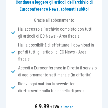
Continua a leggere gli articoli dell’archivio di
Il settore che ha dato maggior impulso alla “presa
Euroconference News, abbonati subito!
di coscienza” degli aspetti legati alla Sostenibilità
e ai Principi ESG è stato
quello finanziario-
Grazie all'abbonamento
bancario
; settore, tra i primi, se non il primo, che
Hai accesso all'archivio completo con tutti
ha legato l’attività ordinaria di concessione dei
gli articoli di EC News - Area fiscale
finanziamenti ad una
concreta attuazione
,
realizzazione, da parte delle aziende, di attività
Hai la possibilità di effettuare il download in
economiche sostenibili
nel rispetto dei principi
pdf di tutti gli articoli di EC News - Area
ESG.
fiscale
Accedi a Euroconference in Diretta il servizio
Oggi vi è la consapevolezza che tali aspetti
non
di aggiornamento settimanale (in differita)
possono più essere trascurati
, anzi questi ultimi
Ricevi ogni mattina la newsletter
devono, senza ulteriori indugi, essere considerati
direttamente sulla tua casella di posta
elementi della vita aziendale
non più prorogabili
.
€
9,99
+ IVA
al mese