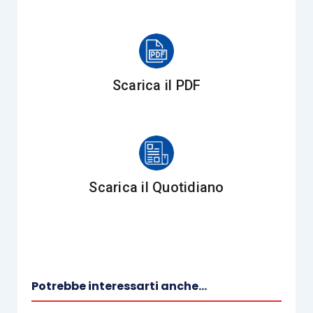
del presente senza compromettere la possibilità
delle generazioni future di soddisfare i propri
”.
Tali “Sustainable Development Goals” (SDGs)
Scarica il PDF
devono entrare a far parte, stabilmente, dei
Piani
strategici delle Aziende
, avendo un impatto
diretto sulla pianificazione e programmazione dei
Modelli di Business.
Scarica il Quotidiano
Le performance in ambito di sostenibilità devono
entrare sempre di più nei
modelli di valutazione
delle società
, dovendo queste definire strategie
di medio-lungo termine.
Potrebbe interessarti anche...
Da qui l’importanza crescente della