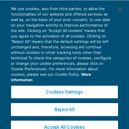
AI E DIGITALIZZAZIONE
sostenibilità ambientale, sociale e di Governance.
We use cookies, also from third parties, to allow the
EU AI Act e studi professionali: le
functionalities of our website and offered services as
scadenze concrete
well as, on the basis of your prior consent, to use data
Le informazioni comunicate secondo gli ESRS
on your navigation activity to improve performance of
27 Luglio 2026
the site. Clicking on “Accept All cookies” means that
di
Diego Barberi
e
Stefano Dovier
standard consentono agli Stakeholders
you agree to the activation of all cookies. Clicking on
destinatari della comunicazione di sostenibilità di
"Reject All" means that the default settings will be left
unchanged and, therefore, browsing will continue
comprendere gli impatti
rilevanti dell’impresa
without cookies or other tracking tools other than
sulle persone e sull’ambiente.
technical To check the categories of cookies, configure
or change your cookie preferences, please click on
Cookie Preferences. For more information about
Privacy Policy
cookies, please see our Cookie Policy.
Vi sono
tre categorie di ESRS
:
More
Cookie Policy
information
Euroconference NEWS è una testata registrata al Tribunale di Milano Reg. n. 8556/2026
Cookies Settings
Principi trasversali;
Direttore responsabile Sandro Cerato
Principi tematici
(E, S e G);
Copyright 2016 ©
Gruppo Euroconference S.p.A.
v2.32.4
Principi settoriali.
Reject All
Piazza Luigi Einaudi, 10N01 - 20124 Milano - info@ecnews.it
Capitale Sociale € 300.000,00 i.v. C.F. P.IVA Iscrizione Registro Imprese di Milano
I
principi trasversali
si applicano alle questioni
Accept All Cookies
02776120236