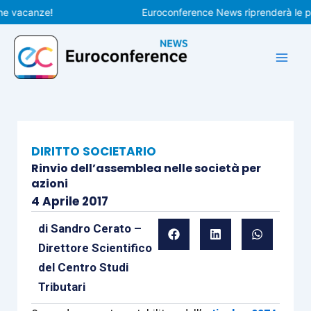
Vai
acanze!
Euroconference News riprenderà le pubblic
al
contenuto
DIRITTO SOCIETARIO
Rinvio dell’assemblea nelle società per
azioni
4 Aprile 2017
di
Sandro Cerato –
Direttore Scientifico
del Centro Studi
Tributari