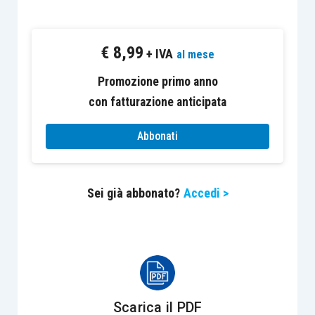
questione, è opportuno evidenziare in primo
luogo che
il
quorum
necessario per ottenere il
€
8,99
rinvio è determinato tenendo conto del capitale
+ IVA
al mese
sociale rappresentato in assemblea
, con la
Promozione primo anno
conseguenza che lo stesso è variabile in
con fatturazione anticipata
relazione al
quorum
effettivamente presente
nell’assemblea dei soci. Una volta ottenuto il
Abbonati
rinvio, il cui diritto non può essere compresso da
parte della maggioranza,
l’
articolo 2374
Sei già abbonato?
Accedi >
stabilisce che l’assemblea rinviata deve
tenersi entro i cinque giorni successivi a quello
in cui è avvenuto il rinvio
, fermo restando che la
minoranza può chiedere un solo rinvio per il
singolo argomento posto all’ordine del giorno.
Scarica il PDF