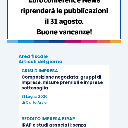
I componenti degli altri organi sociali
hanno
diritto di partecipare
all’assemblea rinviata
anche nel caso in cui non siano stati presenti
all’assemblea di rinvio, stante il loro naturale
diritto di partecipare alle assemblee.
Area fiscale
Articoli del giorno
CRISI D'IMPRESA
Composizione negoziata: gruppi di
imprese, misure premiali e imprese
sottosoglia
31 Luglio 2026
di
Carlo Arsie
REDDITO IMPRESA E IRAP
IRAP e studi associati: senza