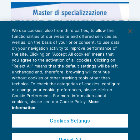
We use cookies, also from third parties, to allow the
functionalities of our website and offered services as
well as, on the basis of your prior consent, to use data
on your navigation activity to improve performance of
the site. Clicking on “Accept All cookies” means that
you agree to the activation of all cookies. Clicking on
"Reject All" means that the default settings will be left
unchanged and, therefore, browsing will continue
without cookies or other tracking tools other than
technical To check the categories of cookies, configure
or change your cookie preferences, please click on
Cookie Preferences. For more information about
Privacy Policy
cookies, please see our Cookie Policy.
More
Cookie Policy
information
Euroconference NEWS è una testata registrata al Tribunale di Milano Reg. n. 8556/2026
Cookies Settings
Direttore responsabile Sandro Cerato
Copyright 2016 ©
Gruppo Euroconference S.p.A.
v2.32.4
Reject All