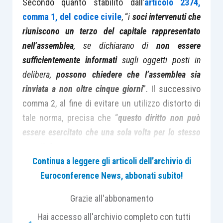
Secondo quanto stabilito dall’
articolo 2374,
comma 1, del codice civile
, “
i
soci intervenuti che
riuniscono un terzo del capitale rappresentato
nell’assemblea
, se dichiarano di
non essere
sufficientemente informati
sugli oggetti posti in
delibera,
possono chiedere che l’assemblea sia
rinviata a non oltre cinque giorni
”. Il successivo
comma 2, al fine di evitare un utilizzo distorto di
tale norma, precisa che “
questo diritto non può
essere esercitato che una sola volta per lo stesso
oggetto
”.
Continua a leggere gli articoli dell’archivio di
Euroconference News, abbonati subito!
La disposizione riportata risponde ad evidenti
finalità di tutela delle
minoranze cd.
Grazie all'abbonamento
“qualificate”
, poiché consente ai soci che
Hai accesso all'archivio completo con tutti
rappresentino almeno 1/3 del capitale sociale di