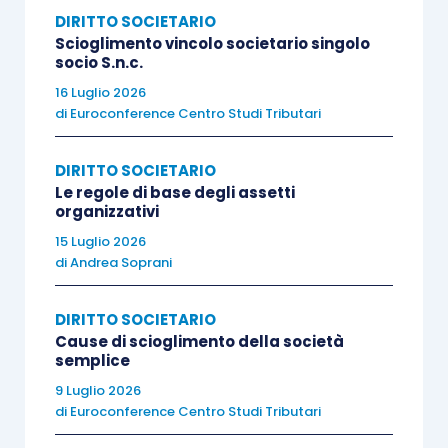
DIRITTO SOCIETARIO
intervengano alla successiva assemblea rinviata
Scioglimento vincolo societario singolo
dei soci che non erano presenti all’assemblea di
socio S.n.c.
rinvio (ancorché legittimati in tal senso), degli
16 Luglio 2026
stessi si dovrà tener conto con il conseguente
di
Euroconference Centro Studi Tributari
innalzamento del
quorum
deliberativo
.
DIRITTO SOCIETARIO
Le regole di base degli assetti
Si deve altresì tener presente che:
organizzativi
15 Luglio 2026
non è necessario un nuovo avviso di
di
Andrea Soprani
convocazione
, conservando efficacia
l’ordine del giorno già stabilito;
DIRITTO SOCIETARIO
Cause di scioglimento della società
sono valide le deleghe rilasciate per la
semplice
seduta rinviata;
9 Luglio 2026
le
modalità di svolgimento
di
Euroconference Centro Studi Tributari
dell’assemblea
sono quelle