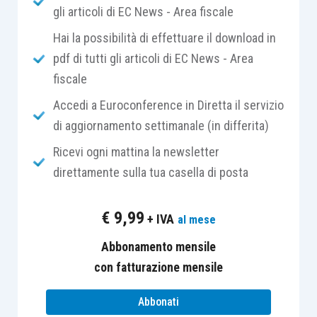
gli articoli di EC News - Area fiscale
ottenere il rinvio dell’assemblea laddove i
soci
stessi dichiarino di non essere
Hai la possibilità di effettuare il download in
sufficientemente informati in merito ad un
pdf di tutti gli articoli di EC News - Area
argomento posto all’ordine del giorno
.
fiscale
Accedi a Euroconference in Diretta il servizio
È bene osservare che il rinvio potrebbe essere
di aggiornamento settimanale (in differita)
richiesto anche in relazione all’assemblea nel cui
Ricevi ogni mattina la newsletter
ordine del giorno vi sia l’approvazione del bilancio
direttamente sulla tua casella di posta
di esercizio, ad esempio nell’ipotesi in cui
alcune
valutazioni di bilancio siano state eseguite
€
9,99
+ IVA
al mese
senza delle motivazioni pienamente
documentate nel bilancio stesso
(tipicamente
Abbonamento mensile
nella nota integrativa).
con fatturazione mensile
Abbonati
In merito al funzionamento della disposizione in