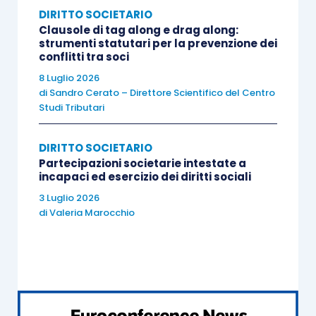
dell’assemblea originaria;
DIRITTO SOCIETARIO
Clausole di tag along e drag along:
il
Presidente dell’assemblea rinviante
è
strumenti statutari per la prevenzione dei
il medesimo soggetto che ha presieduto
conflitti tra soci
l’assemblea rinviata, salvi i casi di
8 Luglio 2026
assenza, rinuncia o cessazione dall’ufficio
di
Sandro Cerato – Direttore Scientifico del Centro
Studi Tributari
da parte di quest’ultimo: in tal caso
l’assemblea rinviata potrà essere
DIRITTO SOCIETARIO
presieduta da una diversa persona;
Partecipazioni societarie intestate a
l’assemblea di rinvio può tenersi in un
incapaci ed esercizio dei diritti sociali
luogo diverso
rispetto a quello dove si è
3 Luglio 2026
di
Valeria Marocchio
svolta l’assemblea rinviata;
l’assemblea di rinvio, laddove sia
totalitaria,
può deliberare anche su
argomenti non previsti all’ordine del
giorno dell’assemblea rinviata.